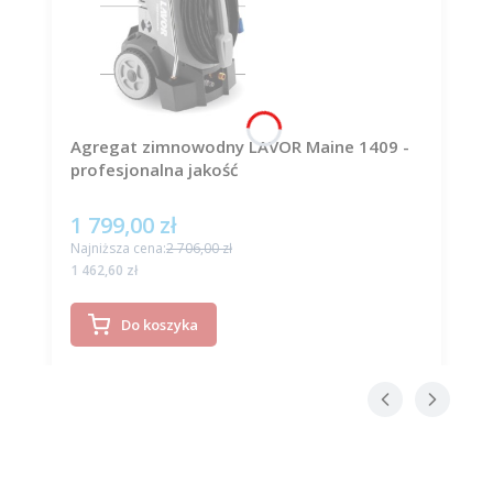
Agregat zimnowodny LAVOR Maine 1409 -
profesjonalna jakość
1 799,00 zł
Cena promocyjna
Najniższa cena:
2 706,00 zł
Cena
1 462,60 zł
Do koszyka