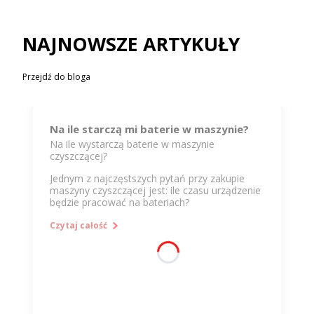
NAJNOWSZE ARTYKUŁY
Przejdź do bloga
Na ile starczą mi baterie w maszynie?
Na ile wystarczą baterie w maszynie
czyszczącej?
Jednym z najczęstszych pytań przy zakupie
maszyny czyszczącej jest: ile czasu urządzenie
będzie pracować na bateriach?
Odpowiedź zależy przede wszystkim od mocy
Czytaj całość
silników oraz pojemności zastosowanych
baterii.
W maszynie energię zużywają głównie:
silnik napędu szczotki,
turbina ssąca,