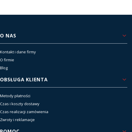
Viper i innych liderów rynku, zapewniamy
sprawdzoną jakość, niezawodność i dostęp do
najnowszych technologii.
Nasze filary to sprzedaż i serwis – bo dla nas
współpraca nie kończy się po zakupie, lecz dopiero
Linki w stopce
O NAS
zaczyna.
czytaj więcej o nas
Kontakt i dane firmy
O firmie
Blog
OBSŁUGA KLIENTA
Metody płatności
Czas i koszty dostawy
Czas realizacji zamówienia
Zwroty i reklamacje
POMOC