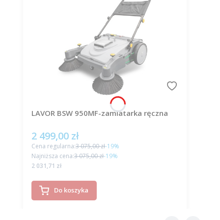
LAVOR BSW 950MF-zamiatarka ręczna
2 499,00 zł
Cena promocyjna
Cena regularna:
3 075,00 zł
-19%
Najniższa cena:
3 075,00 zł
-19%
Cena
2 031,71 zł
Do koszyka