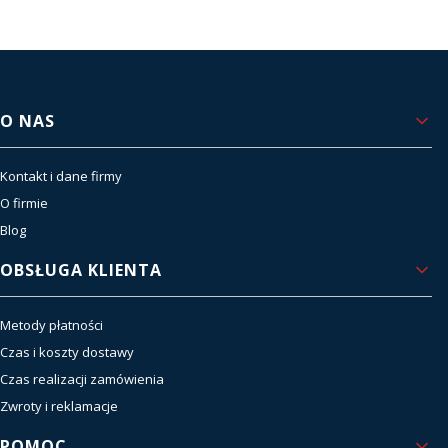
Viper i innych liderów rynku, zapewniamy
sprawdzoną jakość, niezawodność i dostęp do
najnowszych technologii.
Nasze filary to sprzedaż i serwis – bo dla nas
współpraca nie kończy się po zakupie, lecz dopiero
Linki w stopce
O NAS
zaczyna.
czytaj więcej o nas
Kontakt i dane firmy
O firmie
Blog
OBSŁUGA KLIENTA
Metody płatności
Czas i koszty dostawy
Czas realizacji zamówienia
Zwroty i reklamacje
POMOC