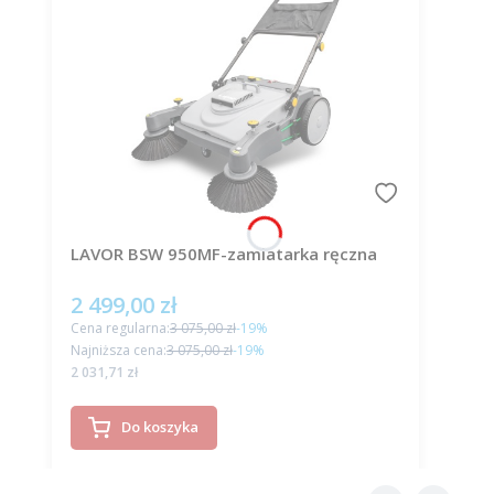
LAVOR BSW 950MF-zamiatarka ręczna
2 499,00 zł
Cena promocyjna
Cena regularna:
3 075,00 zł
-19%
Najniższa cena:
3 075,00 zł
-19%
Cena
2 031,71 zł
Do koszyka