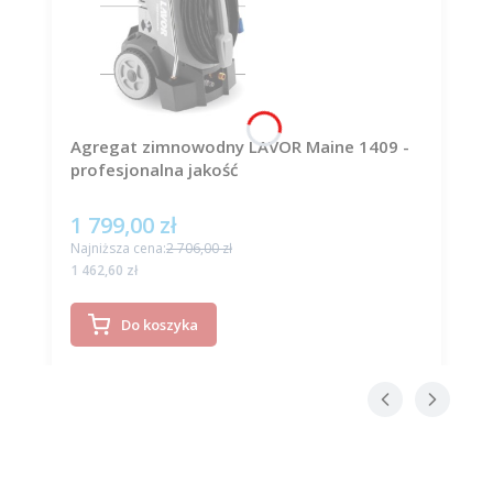
Agregat zimnowodny LAVOR Maine 1409 -
profesjonalna jakość
1 799,00 zł
Cena promocyjna
Najniższa cena:
2 706,00 zł
Cena
1 462,60 zł
Do koszyka