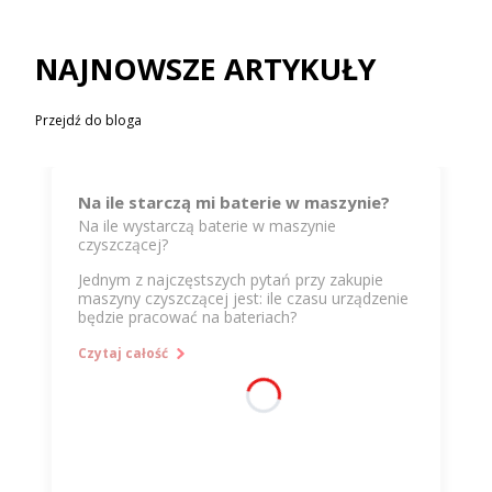
NAJNOWSZE ARTYKUŁY
Przejdź do bloga
Na ile starczą mi baterie w maszynie?
Na ile wystarczą baterie w maszynie
czyszczącej?
Jednym z najczęstszych pytań przy zakupie
maszyny czyszczącej jest: ile czasu urządzenie
będzie pracować na bateriach?
Odpowiedź zależy przede wszystkim od mocy
Czytaj całość
silników oraz pojemności zastosowanych
baterii.
W maszynie energię zużywają głównie:
silnik napędu szczotki,
turbina ssąca,