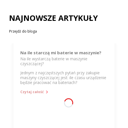
NAJNOWSZE ARTYKUŁY
Przejdź do bloga
Na ile starczą mi baterie w maszynie?
Na ile wystarczą baterie w maszynie
czyszczącej?
Jednym z najczęstszych pytań przy zakupie
maszyny czyszczącej jest: ile czasu urządzenie
będzie pracować na bateriach?
Odpowiedź zależy przede wszystkim od mocy
Czytaj całość
silników oraz pojemności zastosowanych
baterii.
W maszynie energię zużywają głównie:
silnik napędu szczotki,
turbina ssąca,