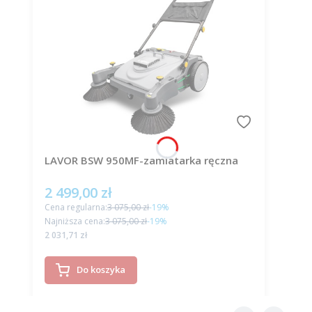
LAVOR BSW 950MF-zamiatarka ręczna
2 499,00 zł
Cena promocyjna
Cena regularna:
3 075,00 zł
-19%
Najniższa cena:
3 075,00 zł
-19%
Cena
2 031,71 zł
Do koszyka