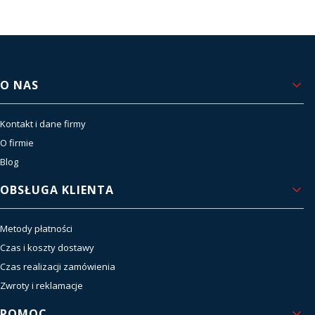
Viper i innych liderów rynku, zapewniamy
sprawdzoną jakość, niezawodność i dostęp do
najnowszych technologii.
Nasze filary to sprzedaż i serwis – bo dla nas
współpraca nie kończy się po zakupie, lecz dopiero
Linki w stopce
O NAS
zaczyna.
czytaj więcej o nas
Kontakt i dane firmy
O firmie
Blog
OBSŁUGA KLIENTA
Metody płatności
Czas i koszty dostawy
Czas realizacji zamówienia
Zwroty i reklamacje
POMOC