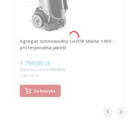
Agregat zimnowodny LAVOR Maine 1409 -
profesjonalna jakość
1 799,00 zł
Cena promocyjna
Najniższa cena:
2 706,00 zł
Cena
1 462,60 zł
Do koszyka