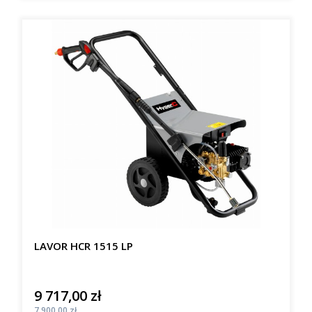
LAVOR HCR 1515 LP
9 717,00 zł
Cena
Cena
7 900,00 zł