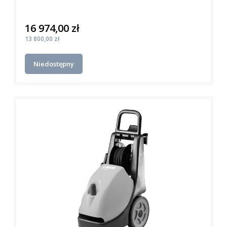
16 974,00 zł
Cena
Cena
13 800,00 zł
Niedostępny