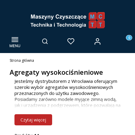
Menu
Otwórz wyszukiwarkę
Produk
Zaloguj się
Szukaj
Ulubione
Kosz
Strona główna
Agregaty wysokociśnieniowe
Jesteśmy dystrybutorem z Wrocławia oferującym
szeroki wybór agregatów wysokociśnieniowych
przeznaczonych do użytku zawodowego.
Posiadamy zarówno modele myjące zimną wodą,
jak i urządzenia z podgrzewem, które pozwalają na
efektywne usuwanie tłustych, a także oleistych
zanieczyszczeń. Dzięki ciśnieniu roboczemu w
Czytaj więcej
zakresie od 120 do 210 barów agregaty
wysokociśnieniowe skutecznie pozbywają się