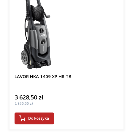
LAVOR HKA 1409 XP HR TB
3 628,50 zł
Cena
Cena
2 950,00 zł
Do koszyka