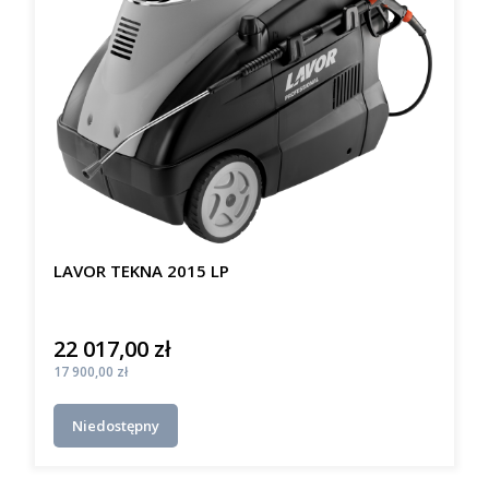
LAVOR TEKNA 2015 LP
22 017,00 zł
Cena
Cena
17 900,00 zł
Niedostępny