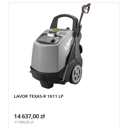
LAVOR TEXAS-R 1611 LP
14 637,00 zł
Cena
Cena
11 900,00 zł