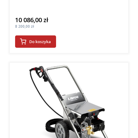
10 086,00 zł
Cena
Cena
8 200,00 zł
Do koszyka