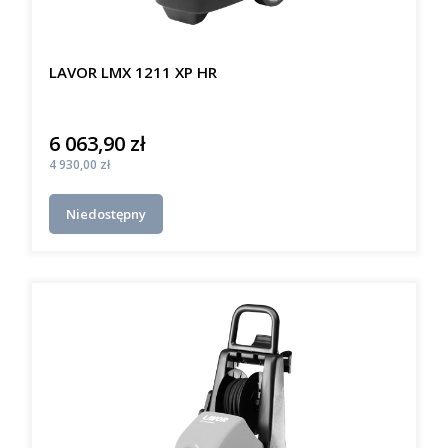
LAVOR LMX 1211 XP HR
6 063,90 zł
Cena
Cena
4 930,00 zł
Niedostępny