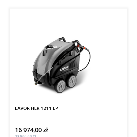
LAVOR HLR 1211 LP
16 974,00 zł
Cena
Cena
13 800,00 zł