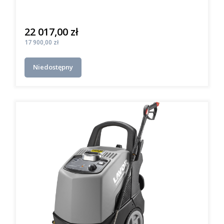
22 017,00 zł
Cena
Cena
17 900,00 zł
Niedostępny