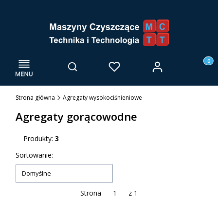
Menu
Otwórz wyszukiwarkę
Produk
Zaloguj się
Szukaj
Ulubione
Kosz
Strona główna
Agregaty wysokociśnieniowe
Agregaty gorącowodne
Produkty:
3
Lista produktów
Sortowanie:
Domyślne
Strona
z 1