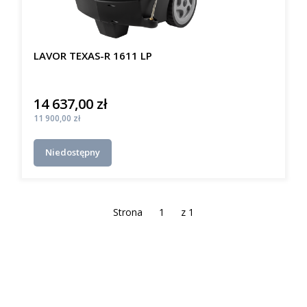
LAVOR TEXAS-R 1611 LP
14 637,00 zł
Cena
Cena
11 900,00 zł
Niedostępny
Strona
z 1