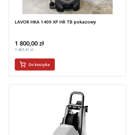
LAVOR HKA 1409 XP HR TB pokazowy
1 800,00 zł
Cena
Cena
1 463,41 zł
Do koszyka