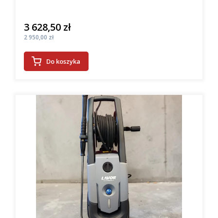
3 628,50 zł
Cena
Cena
2 950,00 zł
Do koszyka