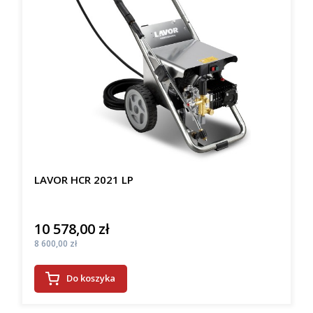
LAVOR HCR 2021 LP
10 578,00 zł
Cena
Cena
8 600,00 zł
Do koszyka