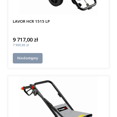
LAVOR HCR 1515 LP
9 717,00 zł
Cena
Cena
7 900,00 zł
Niedostępny