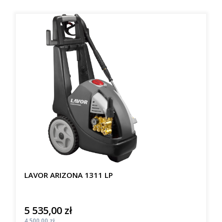
LAVOR ARIZONA 1311 LP
5 535,00 zł
Cena
Cena
4 500,00 zł