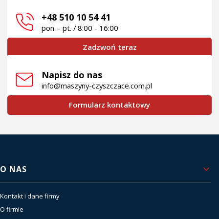
+48 510 10 54 41
pon. - pt. / 8:00 - 16:00
Zadzwoń teraz
Napisz do nas
info@maszyny-czyszczace.com.pl
Formularz kontaktowy
Linki w stopce
O NAS
Kontakt i dane firmy
O firmie