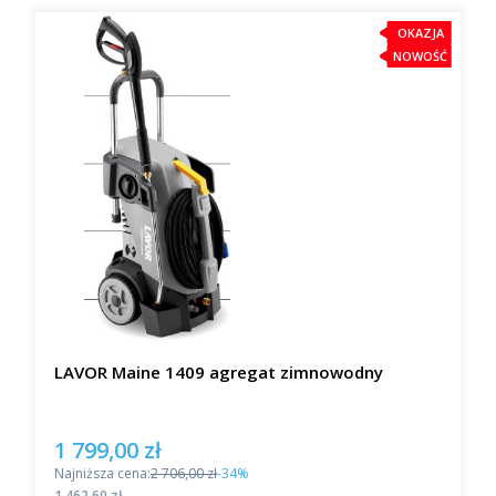
OKAZJA
NOWOŚĆ
LAVOR Maine 1409 agregat zimnowodny
1 799,00 zł
Cena promocyjna
Najniższa cena:
2 706,00 zł
-34%
Cena
1 462,60 zł