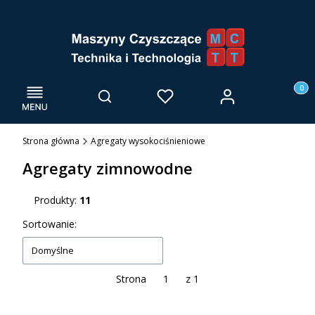
Menu
Otwórz wyszukiwarkę
Produk
Zaloguj się
Szukaj
Ulubione
Kosz
Strona główna
Agregaty wysokociśnieniowe
Agregaty zimnowodne
Produkty:
11
Lista produktów
Sortowanie:
Domyślne
Strona
z 1