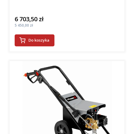
6 703,50 zł
Cena
Cena
5 450,00 zł
Do koszyka