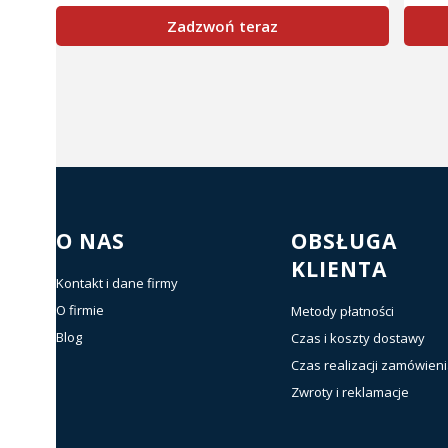
Zadzwoń teraz
Linki w stopce
O NAS
OBSŁUGA
KLIENTA
Kontakt i dane firmy
O firmie
Metody płatności
Blog
Czas i koszty dostawy
Czas realizacji zamówien
Zwroty i reklamacje