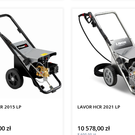
R 2015 LP
LAVOR HCR 2021 LP
00 zł
10 578,00 zł
Cena
Cena
8 600,00 zł