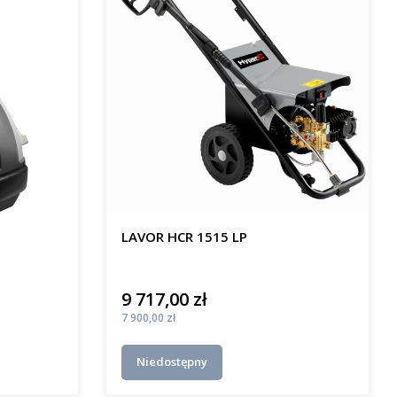
LAVOR HCR 1515 LP
9 717,00 zł
Cena
Cena
7 900,00 zł
Niedostępny