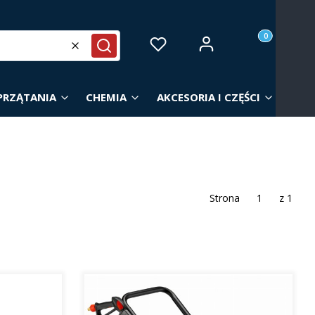
Produkty w ko
Zaloguj się
Ulubione
Koszyk
Wyczyść
Szukaj
PRZĄTANIA
CHEMIA
AKCESORIA I CZĘŚCI
Strona
z 1