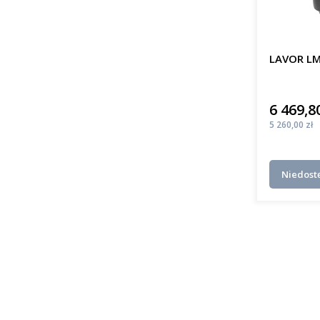
LAVOR LM
6 469,80
Cena
Cena
5 260,00 zł
Niedost