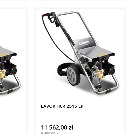
LAVOR HCR 2515 LP
11 562,00 zł
Cena
Cena
9 400,00 zł