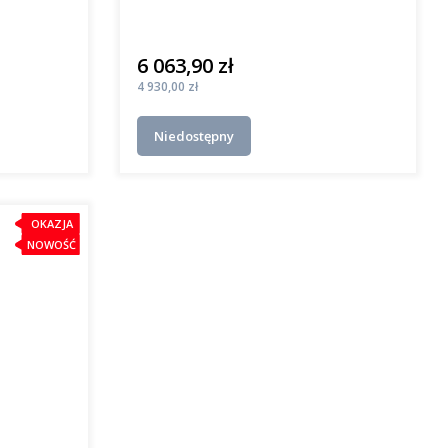
6 063,90 zł
Cena
Cena
4 930,00 zł
Niedostępny
OKAZJA
NOWOŚĆ