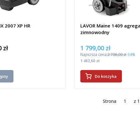
X 2007 XP HR
LAVOR Maine 1409 agreg
zimnowodny
 zł
1 799,00 zł
Cena promocyjna
Najniższa cena:
2 706,00 zł
-34%
Cena
1 462,60 zł
ępny
Do koszyka
Strona
z 1