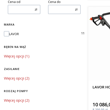
Cena od
Cena do
zł
zł
MARKA
Marka
11
LAVOR
BĘBEN NA WĄŻ
bęben na wąż
Więcej opcji (1)
ZASILANIE
zasilanie
Więcej opcji (2)
LAVOR HC
RODZAJ POMPY
rodzaj pompy
Więcej opcji (2)
10 086,
Cena
Cena
8 200,00 zł