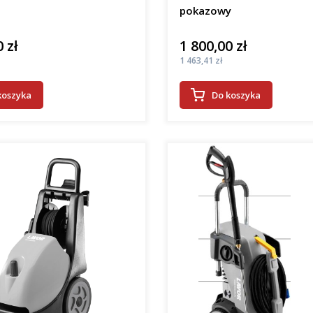
pokazowy
 zł
1 800,00 zł
Cena
Cena
1 463,41 zł
koszyka
Do koszyka