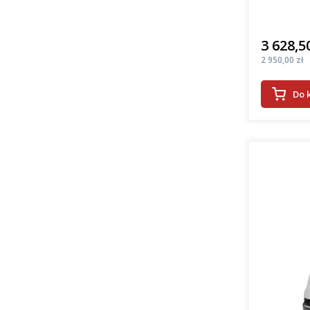
3 628,50
Cena
Cena
2 950,00 zł
Do 