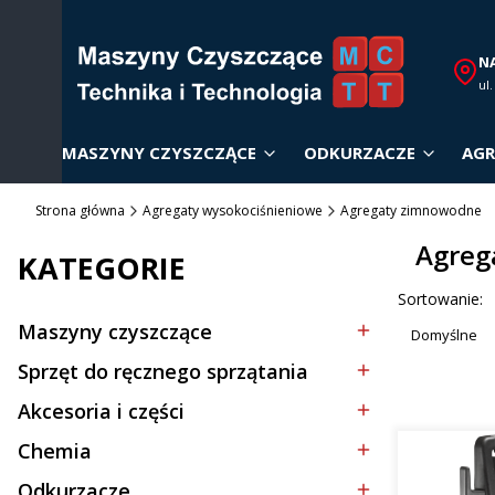
N
ul
MASZYNY CZYSZCZĄCE
ODKURZACZE
AGR
Strona główna
Agregaty wysokociśnieniowe
Agregaty zimnowodne
Agreg
KATEGORIE
Lista p
Sortowanie:
Maszyny czyszczące
Domyślne
Kategoria - Maszyny czyszczące
Sprzęt do ręcznego sprzątania
Kategoria - Sprzęt do ręcznego sprzątania
Akcesoria i części
Kategoria - Akcesoria i części
Chemia
Kategoria - Chemia
Odkurzacze