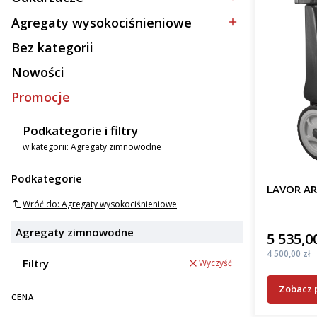
Kategoria - Odkurzacze
Agregaty wysokociśnieniowe
Kategoria - Agregaty wysokociśnieniowe
Bez kategorii
Kategoria - Bez kategorii
Nowości
Promocje
Podkategorie i filtry
w kategorii: Agregaty zimnowodne
Podkategorie
LAVOR AR
Wróć do: Agregaty wysokociśnieniowe
Agregaty zimnowodne
5 535,00
Cena
Cena
4 500,00 zł
Filtry
Wyczyść
Zobacz 
CENA