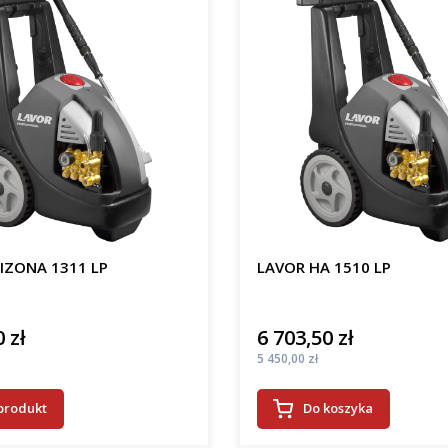
IZONA 1311 LP
LAVOR HA 1510 LP
 zł
6 703,50 zł
Cena
Cena
5 450,00 zł
produkt
Do koszyka