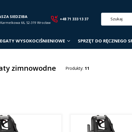
ASZA SIEDZIBA
+48 71 333 13 37
. Karmelkowa 66, 52-319 Wrocław
EGATY WYSOKOCIŚNIENIOWE
SPRZĘT DO RĘCZNEGO S
aty zimnowodne
Produkty:
11
roduktów