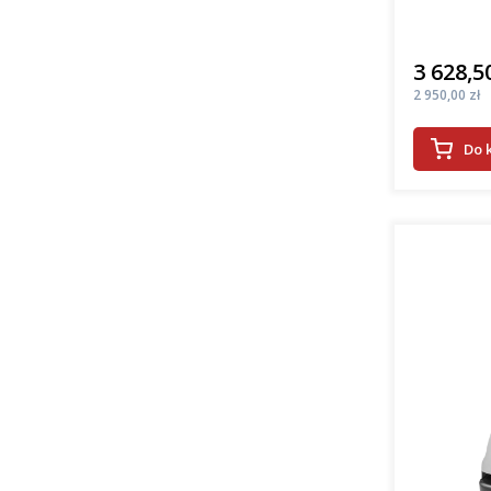
3 628,50
Cena
Cena
2 950,00 zł
Do 