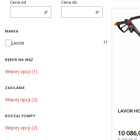
Cena od
Cena do
zł
zł
MARKA
Marka
11
LAVOR
BĘBEN NA WĄŻ
bęben na wąż
Więcej opcji (1)
ZASILANIE
zasilanie
Więcej opcji (2)
LAVOR HC
RODZAJ POMPY
rodzaj pompy
Więcej opcji (2)
10 086,
Cena
Cena
8 200,00 zł