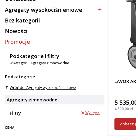
Kategoria - Odkurzacze
Agregaty wysokociśnieniowe
Kategoria - Agregaty wysokociśnieniowe
Bez kategorii
Kategoria - Bez kategorii
Nowości
Promocje
Podkategorie i filtry
w kategorii: Agregaty zimnowodne
Podkategorie
LAVOR AR
Wróć do: Agregaty wysokociśnieniowe
Agregaty zimnowodne
5 535,00
Cena
Cena
4 500,00 zł
Filtry
Wyczyść
Zobacz 
CENA