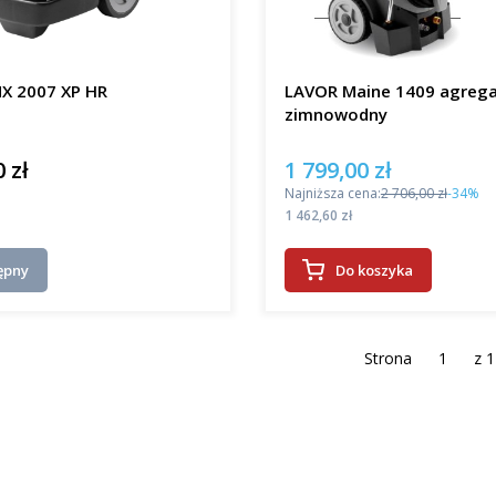
X 2007 XP HR
LAVOR Maine 1409 agreg
zimnowodny
 zł
1 799,00 zł
Cena promocyjna
Najniższa cena:
2 706,00 zł
-34%
Cena
1 462,60 zł
ępny
Do koszyka
Strona
z 1