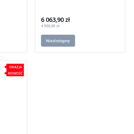
6 063,90 zł
Cena
Cena
4 930,00 zł
Niedostępny
OKAZJA
NOWOŚĆ