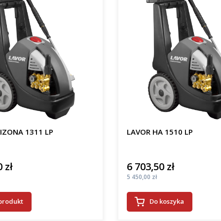
IZONA 1311 LP
LAVOR HA 1510 LP
 zł
6 703,50 zł
Cena
Cena
5 450,00 zł
produkt
Do koszyka