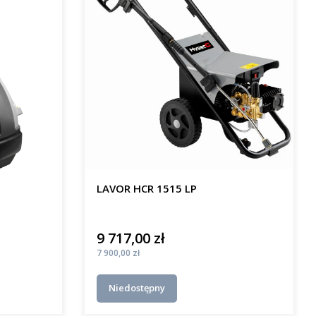
LAVOR HCR 1515 LP
9 717,00 zł
Cena
Cena
7 900,00 zł
Niedostępny