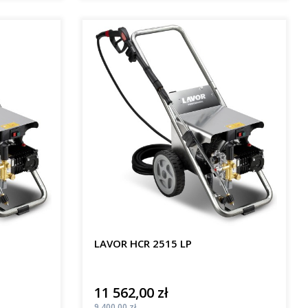
LAVOR HCR 2515 LP
11 562,00 zł
Cena
Cena
9 400,00 zł