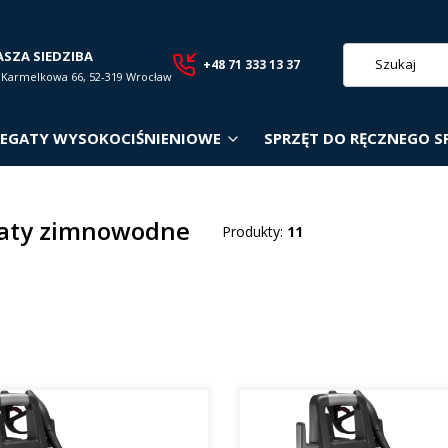
ASZA SIEDZIBA
+48 71 333 13 37
. Karmelkowa 66, 52-319 Wrocław
EGATY WYSOKOCIŚNIENIOWE
SPRZĘT DO RĘCZNEGO S
aty zimnowodne
Produkty:
11
roduktów