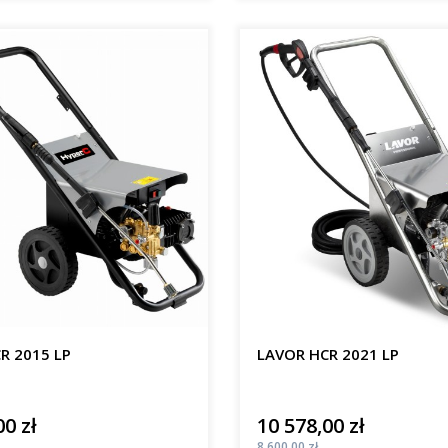
R 2015 LP
LAVOR HCR 2021 LP
00 zł
10 578,00 zł
Cena
Cena
8 600,00 zł