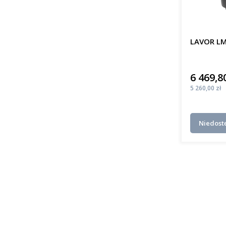
LAVOR LM
6 469,80
Cena
Cena
5 260,00 zł
Niedost