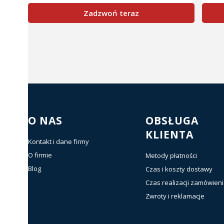
Zadzwoń teraz
Linki w stopce
O NAS
OBSŁUGA
KLIENTA
Kontakt i dane firmy
O firmie
Metody płatności
Blog
Czas i koszty dostawy
Czas realizacji zamówien
Zwroty i reklamacje