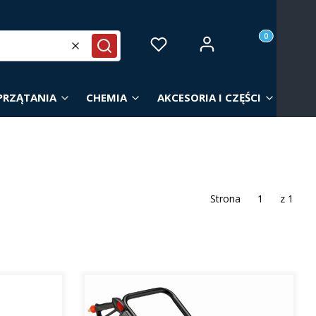
Produkty w ko
Zaloguj się
Ulubione
Koszyk
Wyczyść
Szukaj
PRZĄTANIA
CHEMIA
AKCESORIA I CZĘŚCI
Strona
z 1