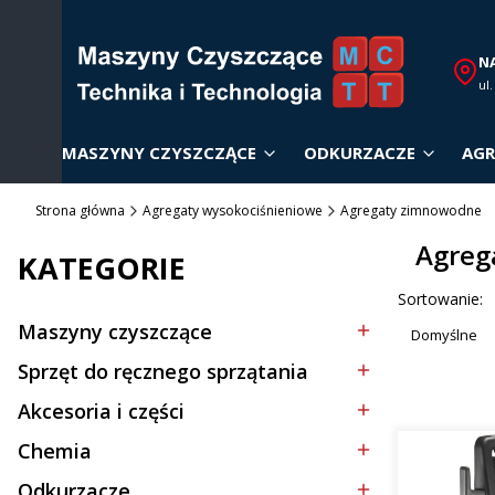
N
ul
MASZYNY CZYSZCZĄCE
ODKURZACZE
AGR
Strona główna
Agregaty wysokociśnieniowe
Agregaty zimnowodne
Agreg
KATEGORIE
Lista p
Sortowanie:
Maszyny czyszczące
Domyślne
Kategoria - Maszyny czyszczące
Sprzęt do ręcznego sprzątania
Kategoria - Sprzęt do ręcznego sprzątania
Akcesoria i części
Kategoria - Akcesoria i części
Chemia
Kategoria - Chemia
Odkurzacze