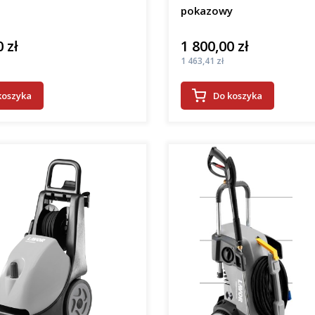
pokazowy
 zł
1 800,00 zł
Cena
Cena
1 463,41 zł
koszyka
Do koszyka