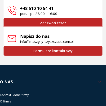
+48 510 10 54 41
pon. - pt. / 8:00 - 16:00
Zadzwoń teraz
Napisz do nas
info@maszyny-czyszczace.com.pl
Formularz kontaktowy
Linki w stopce
O NAS
Kontakt i dane firmy
O firmie