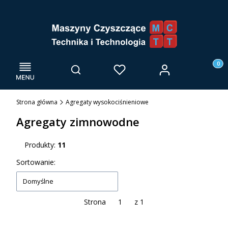
Menu
Otwórz wyszukiwarkę
Produk
Zaloguj się
Szukaj
Ulubione
Kosz
Strona główna
Agregaty wysokociśnieniowe
Agregaty zimnowodne
Produkty:
11
Lista produktów
Sortowanie:
Domyślne
Strona
z 1