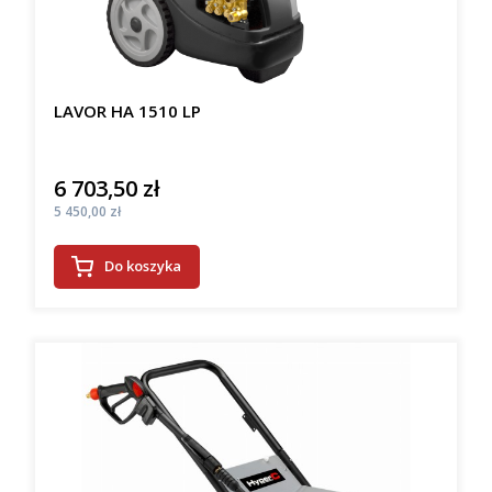
LAVOR HA 1510 LP
6 703,50 zł
Cena
Cena
5 450,00 zł
Do koszyka