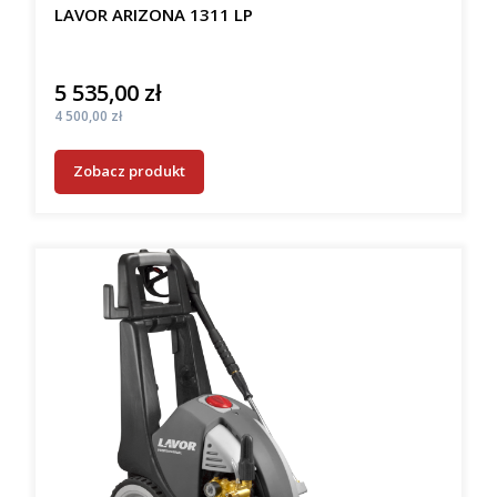
LAVOR ARIZONA 1311 LP
5 535,00 zł
Cena
Cena
4 500,00 zł
Zobacz produkt