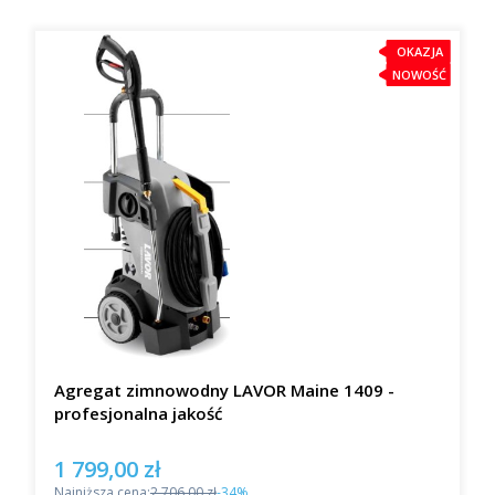
OKAZJA
NOWOŚĆ
Agregat zimnowodny LAVOR Maine 1409 -
profesjonalna jakość
1 799,00 zł
Cena promocyjna
Najniższa cena:
2 706,00 zł
-34%