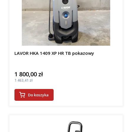
LAVOR HKA 1409 XP HR TB pokazowy
1 800,00 zł
Cena
Cena
1 463,41 zł
Do koszyka