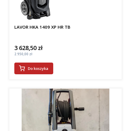
LAVOR HKA 1409 XP HR TB
3 628,50 zł
Cena
Cena
2 950,00 zł
Do koszyka