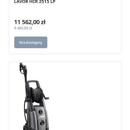
LAVOR HCR 2515 LP
11 562,00 zł
Cena
Cena
9 400,00 zł
Niedostępny