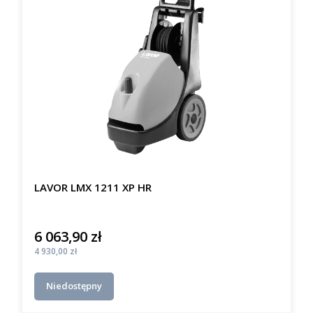
LAVOR LMX 1211 XP HR
6 063,90 zł
Cena
Cena
4 930,00 zł
Niedostępny