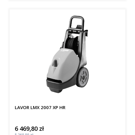
LAVOR LMX 2007 XP HR
6 469,80 zł
Cena
Cena
5 260,00 zł