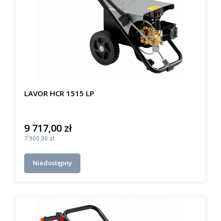
LAVOR HCR 1515 LP
9 717,00 zł
Cena
Cena
7 900,00 zł
Niedostępny