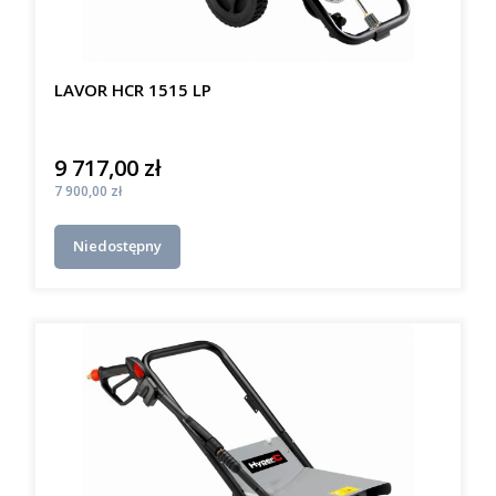
LAVOR HCR 1515 LP
9 717,00 zł
Cena
Cena
7 900,00 zł
Niedostępny