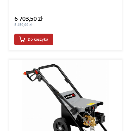
6 703,50 zł
Cena
Cena
5 450,00 zł
Do koszyka