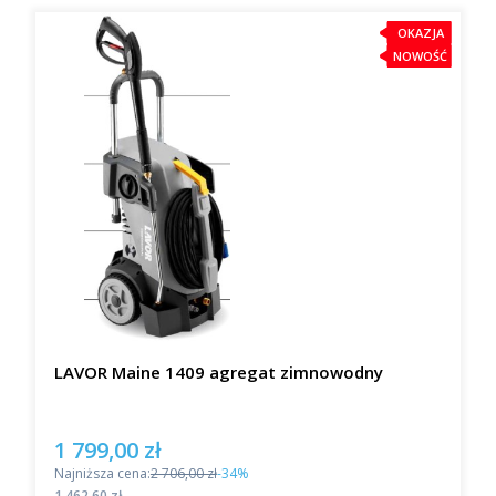
OKAZJA
NOWOŚĆ
LAVOR Maine 1409 agregat zimnowodny
1 799,00 zł
Cena promocyjna
Najniższa cena:
2 706,00 zł
-34%
Cena
1 462,60 zł