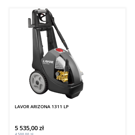
LAVOR ARIZONA 1311 LP
5 535,00 zł
Cena
Cena
4 500,00 zł