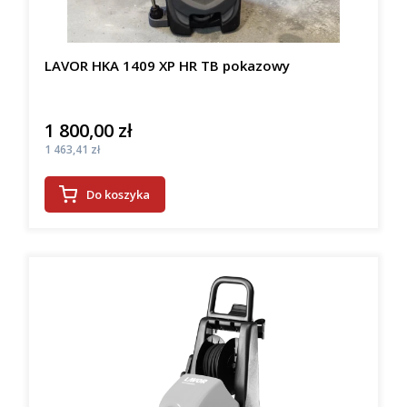
LAVOR HKA 1409 XP HR TB pokazowy
1 800,00 zł
Cena
Cena
1 463,41 zł
Do koszyka