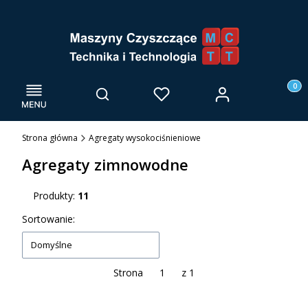
Menu
Otwórz wyszukiwarkę
Produk
Zaloguj się
Szukaj
Ulubione
Kosz
Strona główna
Agregaty wysokociśnieniowe
Agregaty zimnowodne
Produkty:
11
Lista produktów
Sortowanie:
Domyślne
Strona
z 1