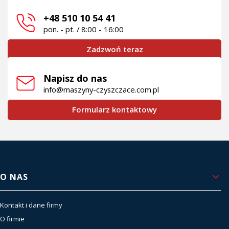
+48 510 10 54 41
pon. - pt. / 8:00 - 16:00
Zadzwoń teraz
Napisz do nas
info@maszyny-czyszczace.com.pl
Formularz kontaktowy
Linki w stopce
O NAS
Kontakt i dane firmy
O firmie