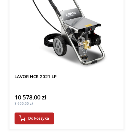
LAVOR HCR 2021 LP
10 578,00 zł
Cena
Cena
8 600,00 zł
Do koszyka