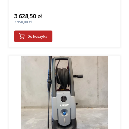
3 628,50 zł
Cena
Cena
2 950,00 zł
Do koszyka