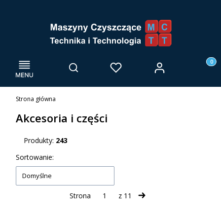
Menu
Otwórz wyszukiwarkę
Produk
Zaloguj się
Szukaj
Ulubione
Kosz
Strona główna
Akcesoria i części
Produkty:
243
Lista produktów
Sortowanie:
Domyślne
Strona
z 11
Następne produkty