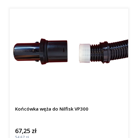
Końcówka węża do Nilfisk VP300
67,25 zł
Cena
Cena
54,67 zł