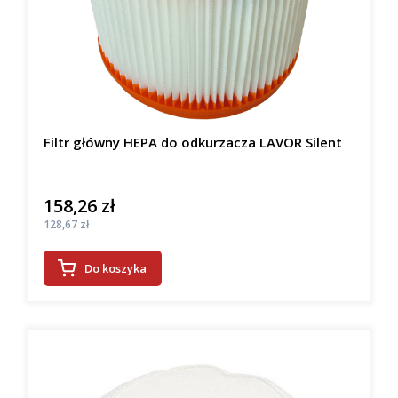
Filtr główny HEPA do odkurzacza LAVOR Silent
158,26 zł
Cena
Cena
128,67 zł
Do koszyka