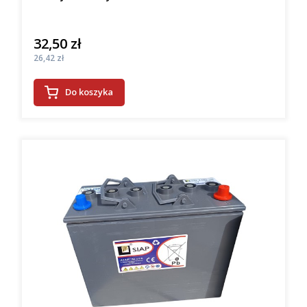
32,50 zł
Cena
Cena
26,42 zł
Do koszyka