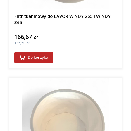
Filtr tkaninowy do LAVOR WINDY 265 i WINDY
365
166,67 zł
Cena
Cena
135,50 zł
Do koszyka