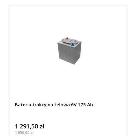
Bateria trakcyjna żelowa 6V 175 Ah
1 291,50 zł
Cena
Cena
1 050,00 zł