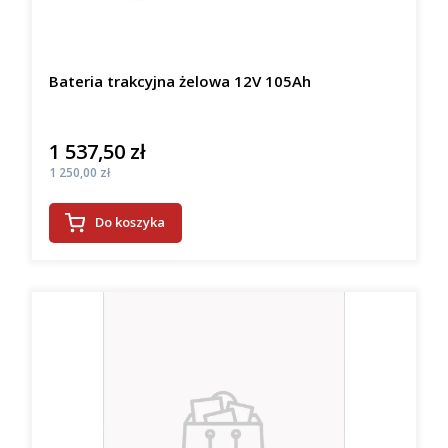
Bateria trakcyjna żelowa 12V 105Ah
1 537,50 zł
Cena
Cena
1 250,00 zł
Do koszyka