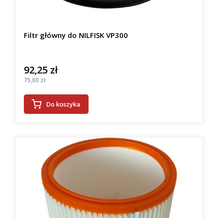
Filtr główny do NILFISK VP300
92,25 zł
Cena
Cena
75,00 zł
Do koszyka