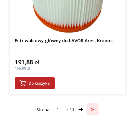
Filtr walcowy główny do LAVOR Ares, Kronos
191,88 zł
Cena
Cena
156,00 zł
Do koszyka
Strona
z 11
Przejdź do ostatniej s