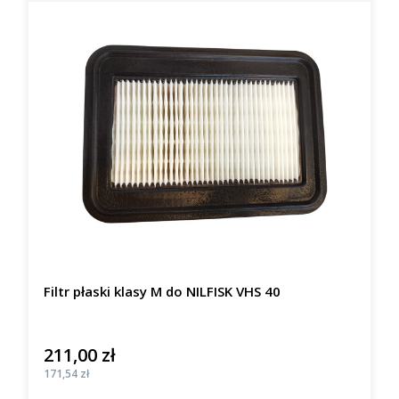
Filtr płaski klasy M do NILFISK VHS 40
211,00 zł
Cena
Cena
171,54 zł