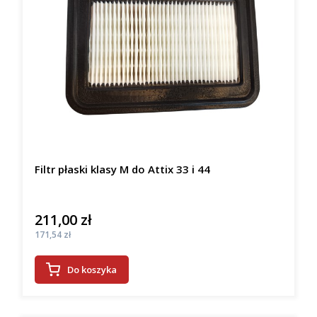
Filtr płaski klasy M do Attix 33 i 44
211,00 zł
Cena
Cena
171,54 zł
Do koszyka