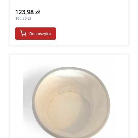
123,98 zł
Cena
Cena
100,80 zł
Do koszyka