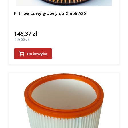
Filtr walcowy główny do Ghibli AS6
146,37 zł
Cena
Cena
119,00 zł
Do koszyka