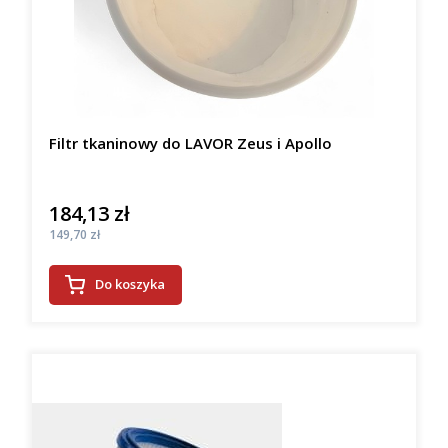
Filtr tkaninowy do LAVOR Zeus i Apollo
184,13 zł
Cena
Cena
149,70 zł
Do koszyka