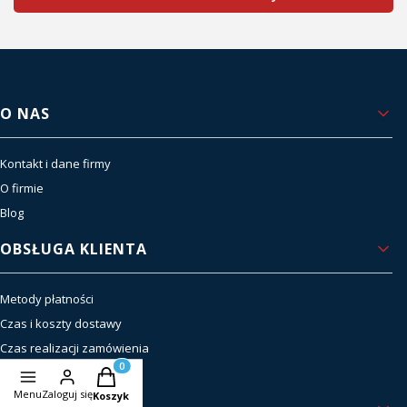
Linki w stopce
O NAS
Kontakt i dane firmy
O firmie
Blog
OBSŁUGA KLIENTA
Metody płatności
Czas i koszty dostawy
Czas realizacji zamówienia
Zwroty i reklamacje
Produkty w koszyku: 0. Zobacz szczegóły
Menu
Zaloguj się
Koszyk