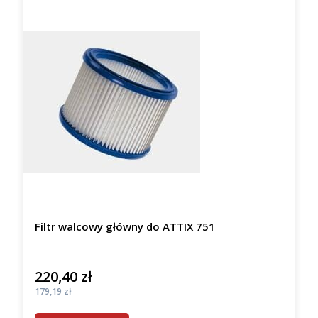
Filtr walcowy główny do ATTIX 751
220,40 zł
Cena
Cena
179,19 zł