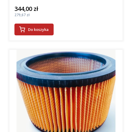
344,00 zł
Cena
Cena
279,67 zł
Do koszyka