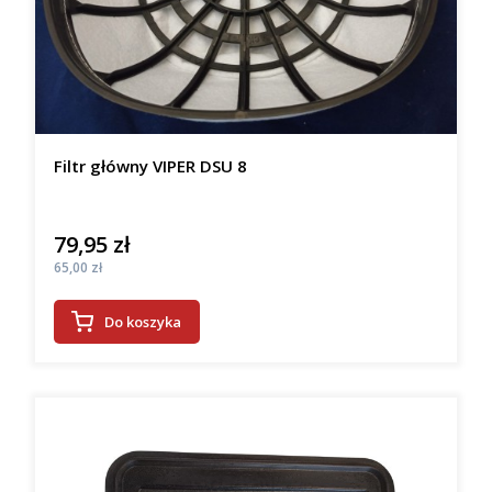
Filtr główny VIPER DSU 8
79,95 zł
Cena
Cena
65,00 zł
Do koszyka