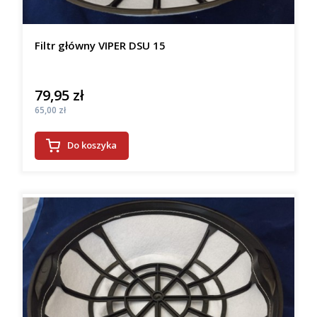
Filtr główny VIPER DSU 15
79,95 zł
Cena
Cena
65,00 zł
Do koszyka