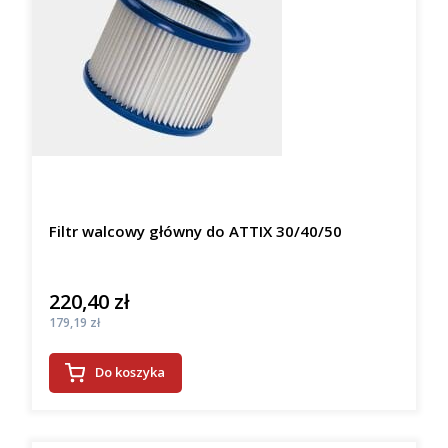
Filtr walcowy główny do ATTIX 30/40/50
220,40 zł
Cena
Cena
179,19 zł
Do koszyka