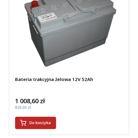
Bateria trakcyjna żelowa 12V 52Ah
1 008,60 zł
Cena
Cena
820,00 zł
Do koszyka