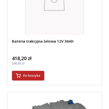
Bateria trakcyjna żelowa 12V 36Ah
418,20 zł
Cena
Cena
340,00 zł
Do koszyka