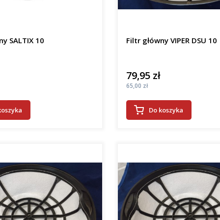
wny SALTIX 10
Filtr główny VIPER DSU 10
79,95 zł
Cena
Cena
65,00 zł
koszyka
Do koszyka