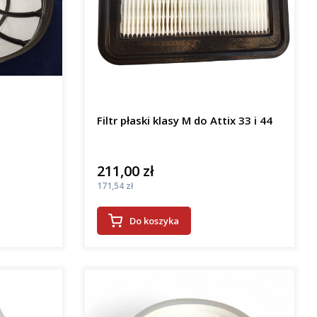
Filtr płaski klasy M do Attix 33 i 44
211,00 zł
Cena
Cena
171,54 zł
Do koszyka