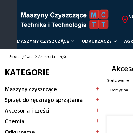
N
ul
MASZYNY CZYSZCZĄCE
ODKURZACZE
AGR
Strona główna
Akcesoria i części
Akceso
KATEGORIE
Lista p
Sortowanie:
Maszyny czyszczące
Domyślne
Kategoria - Maszyny czyszczące
Sprzęt do ręcznego sprzątania
Kategoria - Sprzęt do ręcznego sprzątania
Akcesoria i części
Kategoria - Akcesoria i części
Chemia
Kategoria - Chemia
Odkurzacze