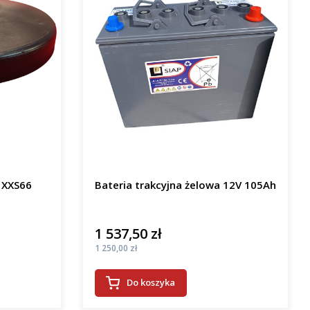
Odbojnik ssawy do LAVOR XXS66
Bateria trakcyjna żelowa 12V 105Ah
1 537,50 zł
Cena
Cena
1 250,00 zł
Do koszyka