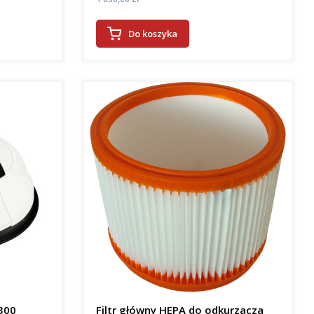
Do koszyka
P300
Filtr główny HEPA do odkurzacza