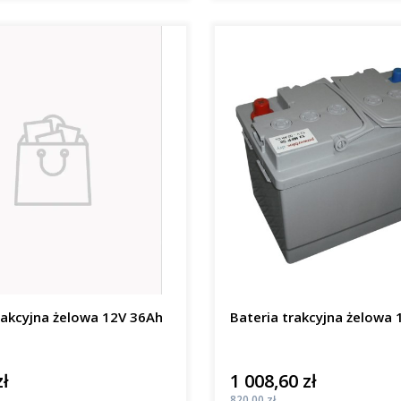
rakcyjna żelowa 12V 36Ah
Bateria trakcyjna żelowa
zł
1 008,60 zł
Cena
Cena
820,00 zł