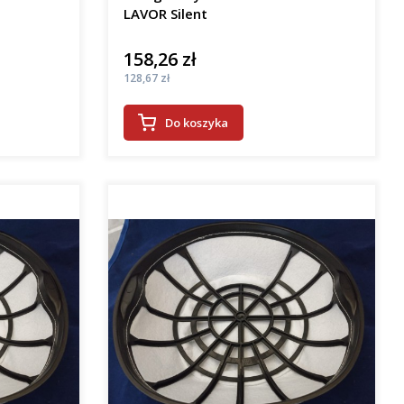
LAVOR Silent
158,26 zł
Cena
Cena
128,67 zł
Do koszyka