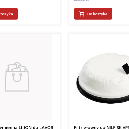
koszyka
Do koszyka
wymienna LI-ION do LAVOR
Filtr główny do NILFISK V