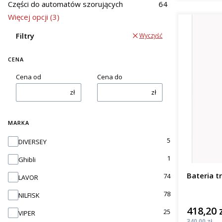
Części do automatów szorujących
64
Więcej opcji (3)
Filtry
Wyczyść
CENA
Cena od
Cena do
zł
zł
MARKA
Marka
5
DIVERSEY
1
Ghibli
Bateria t
74
LAVOR
78
NILFISK
418,20 
Cena
25
VIPER
Cena
340,00 zł