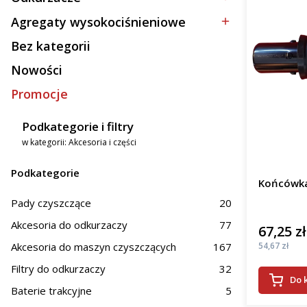
Kategoria - Odkurzacze
Agregaty wysokociśnieniowe
Kategoria - Agregaty wysokociśnieniowe
Bez kategorii
Kategoria - Bez kategorii
Nowości
Promocje
Podkategorie i filtry
w kategorii: Akcesoria i części
Podkategorie
Końcówka
Pady czyszczące
20
Akcesoria do odkurzaczy
77
67,25 zł
Cena
Cena
Akcesoria do maszyn czyszczących
167
54,67 zł
Filtry do odkurzaczy
32
Do 
Baterie trakcyjne
5