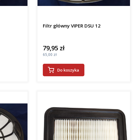
Filtr główny VIPER DSU 12
79,95 zł
Cena
Cena
65,00 zł
Do koszyka