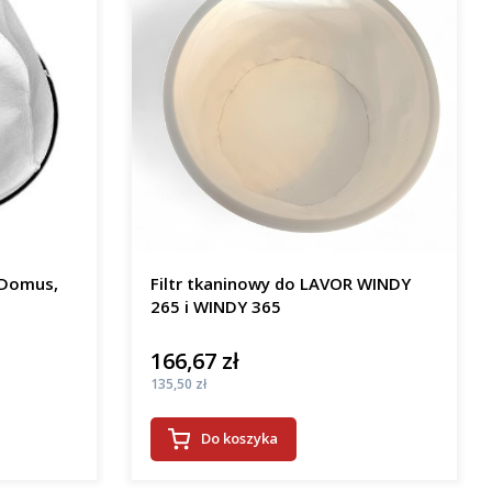
 Domus,
Filtr tkaninowy do LAVOR WINDY
265 i WINDY 365
166,67 zł
Cena
Cena
135,50 zł
Do koszyka