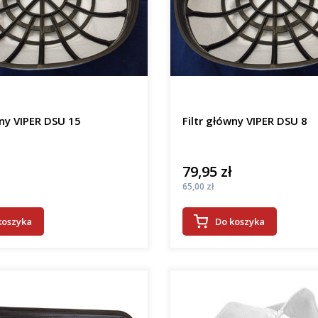
wny VIPER DSU 15
Filtr główny VIPER DSU 8
79,95 zł
Cena
Cena
65,00 zł
koszyka
Do koszyka