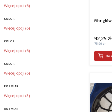
kolor
Więcej opcji (6)
KOLOR
Filtr głó
kolor
Więcej opcji (6)
92,25 zł
Cena
KOLOR
Cena
75,00 zł
kolor
Więcej opcji (6)
Do 
KOLOR
kolor
Więcej opcji (6)
ROZMIAR
rozmiar
Więcej opcji (3)
ROZMIAR