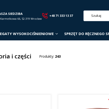
ASZA SIEDZIBA
+48 71 333 13 37
. Karmelkowa 66, 52-319 Wrocław
EGATY WYSOKOCIŚNIENIOWE
SPRZĘT DO RĘCZNEGO S
ria i części
Produkty:
243
roduktów