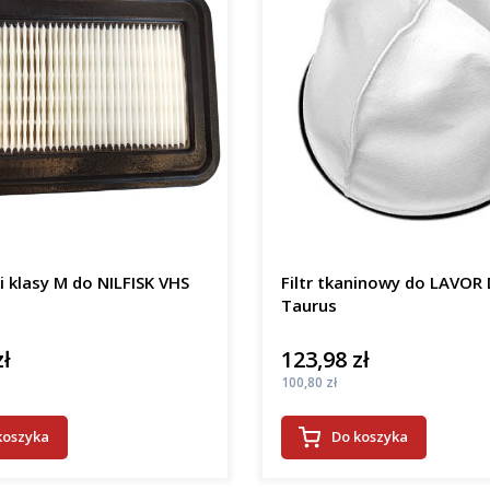
ki klasy M do NILFISK VHS
Filtr tkaninowy do LAVOR
Taurus
zł
123,98 zł
Cena
Cena
100,80 zł
koszyka
Do koszyka