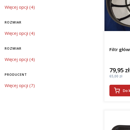
rozmiar
Więcej opcji (4)
ROZMIAR
rozmiar
Więcej opcji (4)
ROZMIAR
Filtr głó
rozmiar
Więcej opcji (4)
79,95 zł
Cena
PRODUCENT
Cena
65,00 zł
Producent
Więcej opcji (7)
Do 