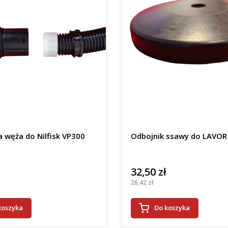
 węża do Nilfisk VP300
32,50 zł
Cena
Cena
26,42 zł
koszyka
Do koszyka