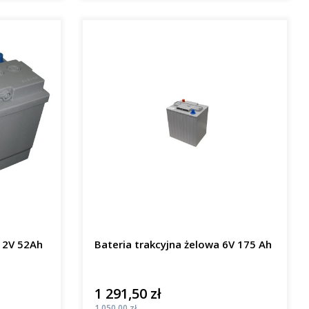
 12V 52Ah
Bateria trakcyjna żelowa 6V 175 Ah
1 291,50 zł
Cena
Cena
1 050,00 zł