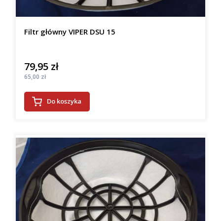
Filtr główny VIPER DSU 15
79,95 zł
Cena
Cena
65,00 zł
Do koszyka