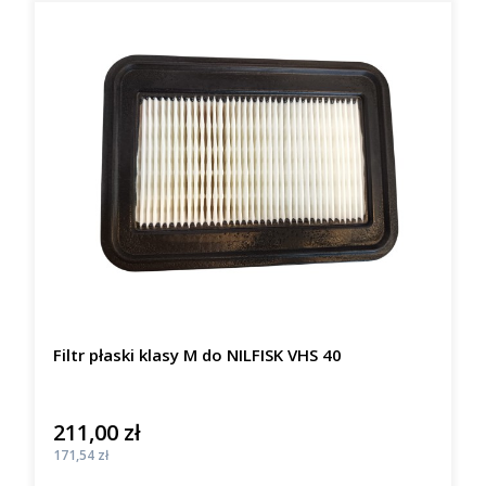
Filtr płaski klasy M do NILFISK VHS 40
211,00 zł
Cena
Cena
171,54 zł