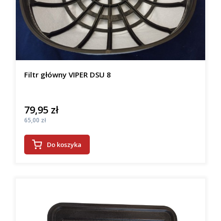
Filtr główny VIPER DSU 8
79,95 zł
Cena
Cena
65,00 zł
Do koszyka