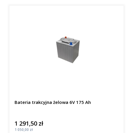
Bateria trakcyjna żelowa 6V 175 Ah
1 291,50 zł
Cena
Cena
1 050,00 zł