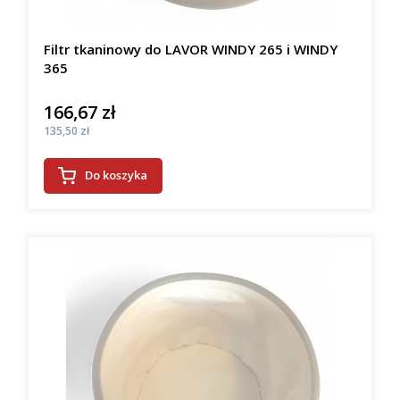
Filtr tkaninowy do LAVOR WINDY 265 i WINDY
365
166,67 zł
Cena
Cena
135,50 zł
Do koszyka