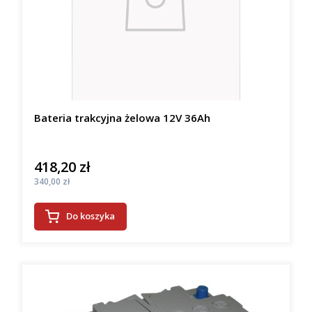
Bateria trakcyjna żelowa 12V 36Ah
418,20 zł
Cena
Cena
340,00 zł
Do koszyka