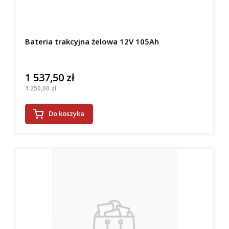
Bateria trakcyjna żelowa 12V 105Ah
1 537,50 zł
Cena
Cena
1 250,00 zł
Do koszyka