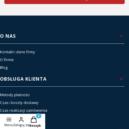
Linki w stopce
O NAS
Kontakt i dane firmy
O firmie
Blog
OBSŁUGA KLIENTA
Metody płatności
Czas i koszty dostawy
Czas realizacji zamówienia
Zwroty i reklamacje
Produkty w koszyku: 0. Zobacz szczegóły
Menu
Zaloguj się
Koszyk