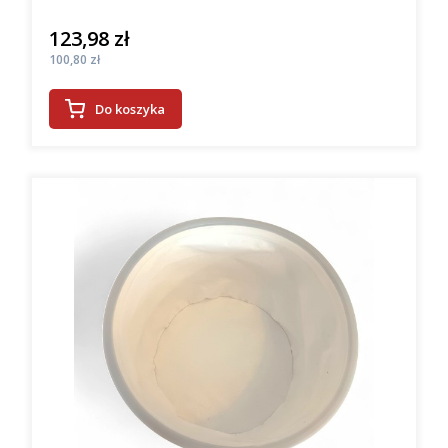
123,98 zł
Cena
Cena
100,80 zł
Do koszyka