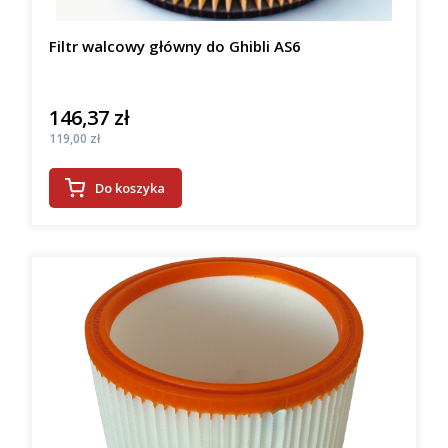
Filtr walcowy główny do Ghibli AS6
146,37 zł
Cena
Cena
119,00 zł
Do koszyka