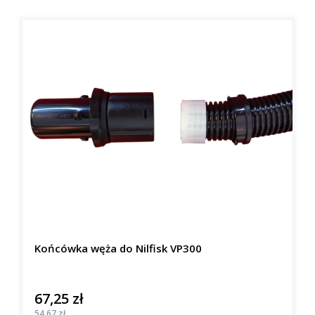
Końcówka węża do Nilfisk VP300
67,25 zł
Cena
Cena
54,67 zł