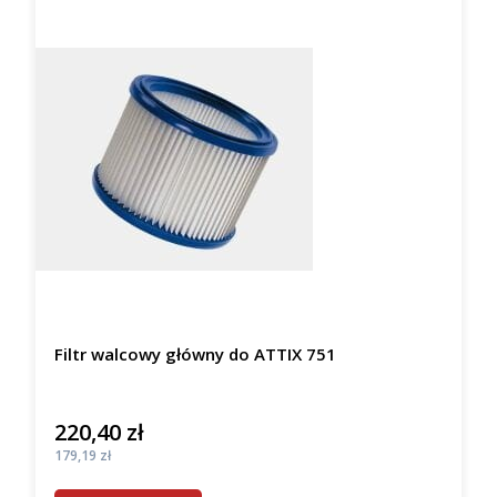
Filtr walcowy główny do ATTIX 751
220,40 zł
Cena
Cena
179,19 zł