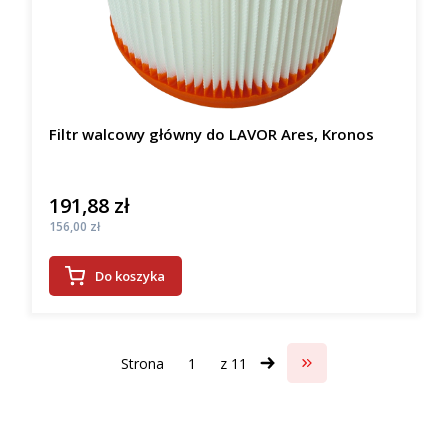
Filtr walcowy główny do LAVOR Ares, Kronos
191,88 zł
Cena
Cena
156,00 zł
Do koszyka
Strona
z 11
Przejdź do ostatniej s