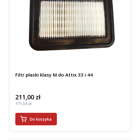
Filtr płaski klasy M do Attix 33 i 44
211,00 zł
Cena
Cena
171,54 zł
Do koszyka