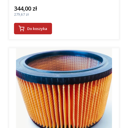
344,00 zł
Cena
Cena
279,67 zł
Do koszyka