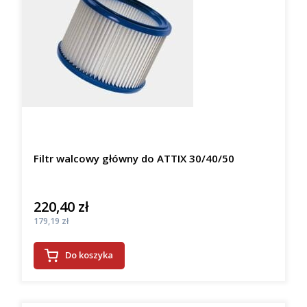
Filtr walcowy główny do ATTIX 30/40/50
220,40 zł
Cena
Cena
179,19 zł
Do koszyka