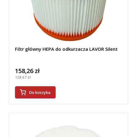
Filtr główny HEPA do odkurzacza LAVOR Silent
158,26 zł
Cena
Cena
128,67 zł
Do koszyka