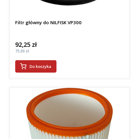
Filtr główny do NILFISK VP300
92,25 zł
Cena
Cena
75,00 zł
Do koszyka