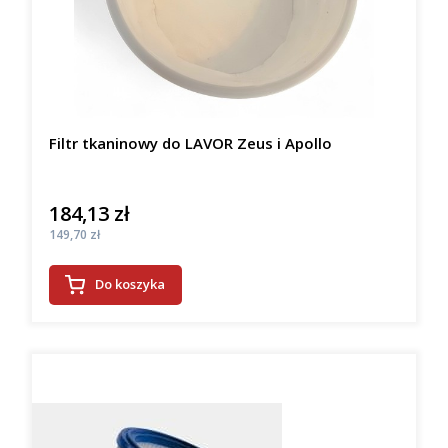
Filtr tkaninowy do LAVOR Zeus i Apollo
184,13 zł
Cena
Cena
149,70 zł
Do koszyka