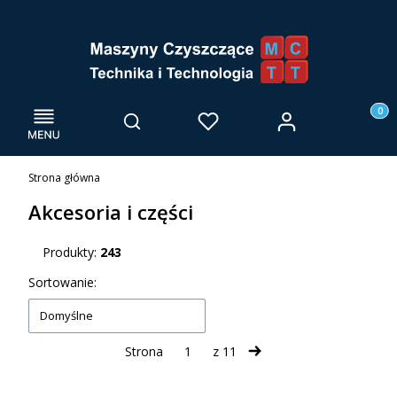
Menu
Otwórz wyszukiwarkę
Produk
Zaloguj się
Szukaj
Ulubione
Kosz
Strona główna
Akcesoria i części
Produkty:
243
Lista produktów
Sortowanie:
Domyślne
Strona
z 11
Następne produkty