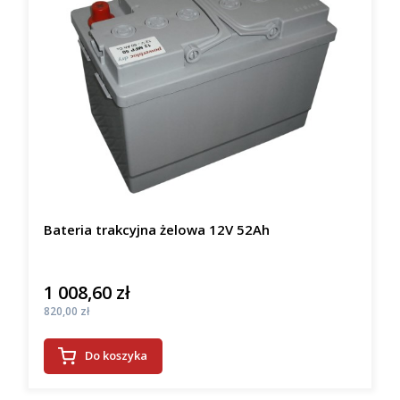
Bateria trakcyjna żelowa 12V 52Ah
1 008,60 zł
Cena
Cena
820,00 zł
Do koszyka