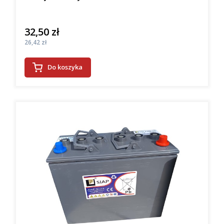
32,50 zł
Cena
Cena
26,42 zł
Do koszyka