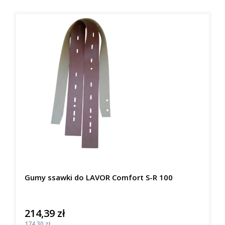
Gumy ssawki do LAVOR Comfort S-R 100
214,39 zł
Cena
Cena
174,30 zł