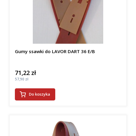
Gumy ssawki do LAVOR DART 36 E/B
71,22 zł
Cena
Cena
57,90 zł
Do koszyka