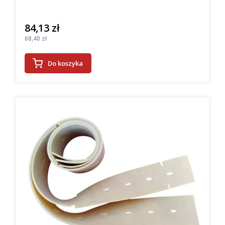
84,13 zł
Cena
Cena
68,40 zł
Do koszyka