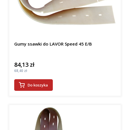
Gumy ssawki do LAVOR Speed 45 E/B
84,13 zł
Cena
Cena
68,40 zł
Do koszyka