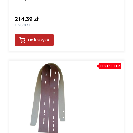
214,39 zł
Cena
Cena
174,30 zł
Do koszyka
BESTSELLER