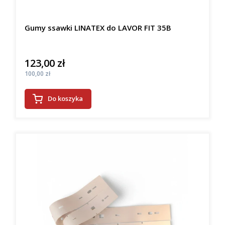
Gumy ssawki LINATEX do LAVOR FIT 35B
123,00 zł
Cena
Cena
100,00 zł
Do koszyka