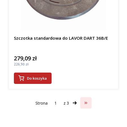
Szczotka standardowa do LAVOR DART 36B/E
279,09 zł
Cena
Cena
226,90 zł
Do koszyka
Strona
z 3
Przejdź do ostatniej s