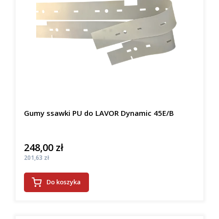
Gumy ssawki PU do LAVOR Dynamic 45E/B
248,00 zł
Cena
Cena
201,63 zł
Do koszyka