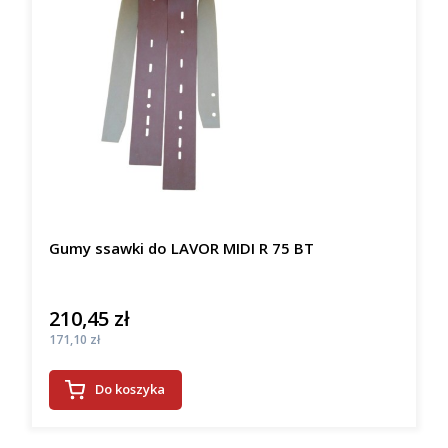
Gumy ssawki do LAVOR MIDI R 75 BT
210,45 zł
Cena
Cena
171,10 zł
Do koszyka