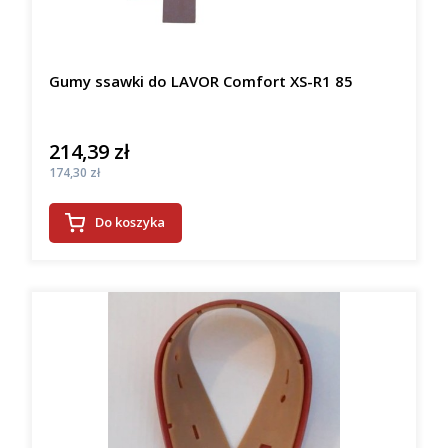
Gumy ssawki do LAVOR Comfort XS-R1 85
214,39 zł
Cena
Cena
174,30 zł
Do koszyka