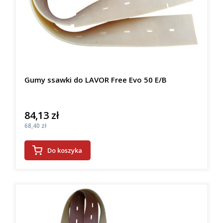
Gumy ssawki do LAVOR Free Evo 50 E/B
84,13 zł
Cena
Cena
68,40 zł
Do koszyka