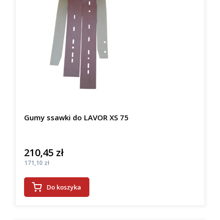
Gumy ssawki do LAVOR XS 75
210,45 zł
Cena
Cena
171,10 zł
Do koszyka