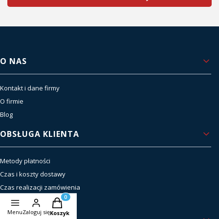
Linki w stopce
O NAS
Kontakt i dane firmy
O firmie
Blog
OBSŁUGA KLIENTA
Metody płatności
Czas i koszty dostawy
Czas realizacji zamówienia
Zwroty i reklamacje
Produkty w koszyku: 0. Zobacz szczegóły
Menu
Zaloguj się
Koszyk