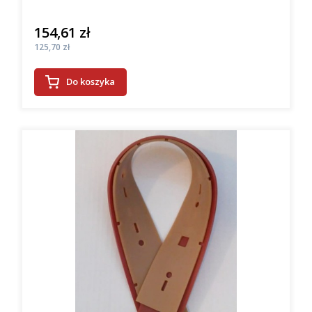
154,61 zł
Cena
Cena
125,70 zł
Do koszyka