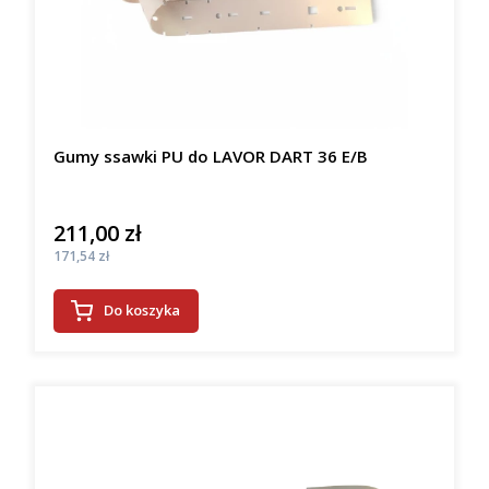
Gumy ssawki PU do LAVOR DART 36 E/B
211,00 zł
Cena
Cena
171,54 zł
Do koszyka