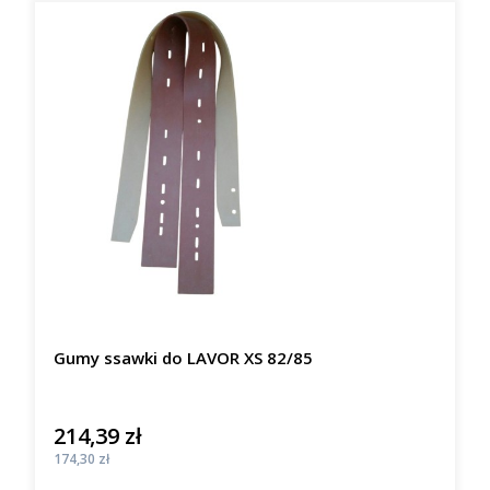
Gumy ssawki do LAVOR XS 82/85
214,39 zł
Cena
Cena
174,30 zł