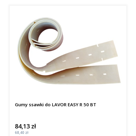
Gumy ssawki do LAVOR EASY R 50 BT
84,13 zł
Cena
Cena
68,40 zł