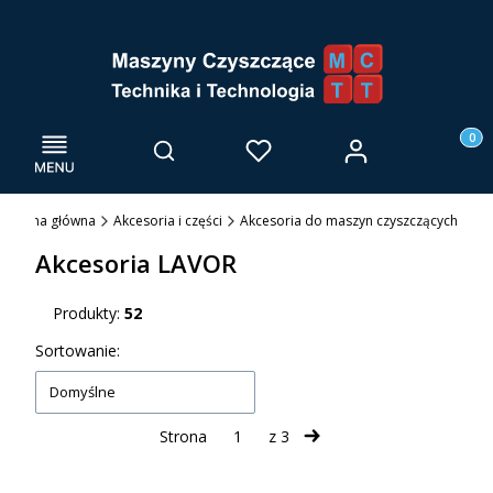
Menu
Otwórz wyszukiwarkę
Produk
Zaloguj się
Szukaj
Ulubione
Kosz
Strona główna
Akcesoria i części
Akcesoria do maszyn czyszczących
Akcesoria LAVOR
Produkty:
52
Lista produktów
Sortowanie:
Domyślne
Strona
z 3
Następne produkty