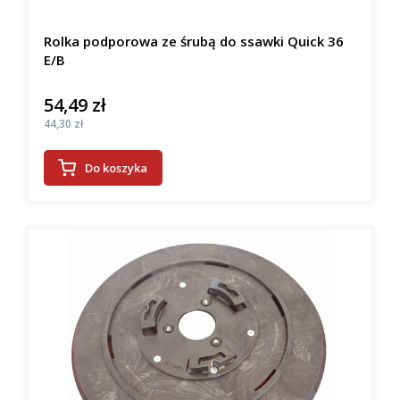
Rolka podporowa ze śrubą do ssawki Quick 36
E/B
54,49 zł
Cena
Cena
44,30 zł
Do koszyka