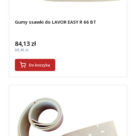
Gumy ssawki do LAVOR EASY R 66 BT
84,13 zł
Cena
Cena
68,40 zł
Do koszyka