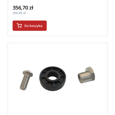
356,70 zł
Cena
Cena
290,00 zł
Do koszyka