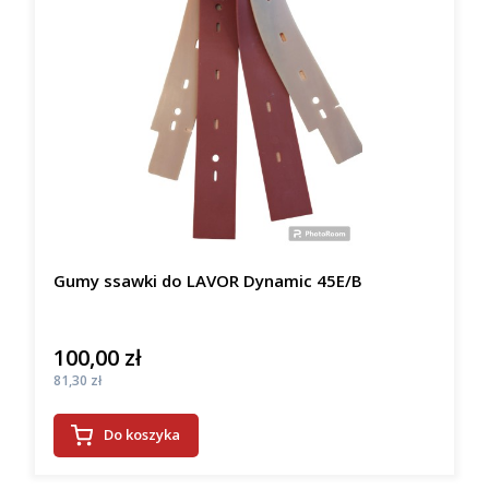
Gumy ssawki do LAVOR Dynamic 45E/B
100,00 zł
Cena
Cena
81,30 zł
Do koszyka