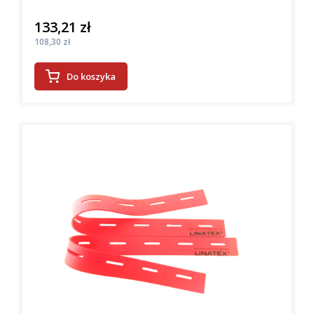
133,21 zł
Cena
Cena
108,30 zł
Do koszyka