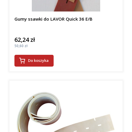
Gumy ssawki do LAVOR Quick 36 E/B
62,24 zł
Cena
Cena
50,60 zł
Do koszyka