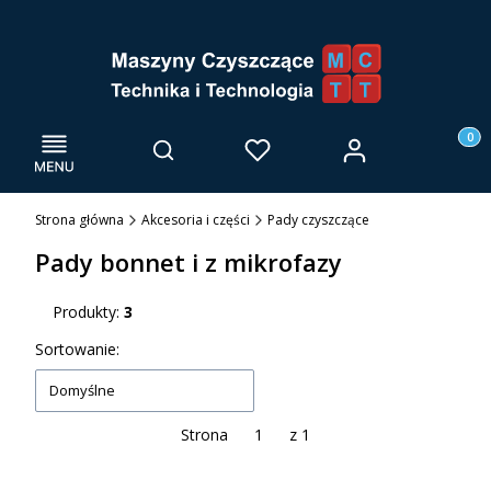
Menu
Otwórz wyszukiwarkę
Produk
Zaloguj się
Szukaj
Ulubione
Kosz
Strona główna
Akcesoria i części
Pady czyszczące
Pady bonnet i z mikrofazy
Produkty:
3
Lista produktów
Sortowanie:
Domyślne
Strona
z 1