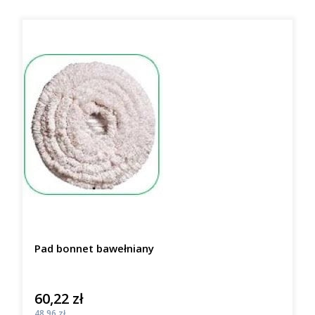
Pad bonnet bawełniany
60,22 zł
Cena
Cena
48,96 zł