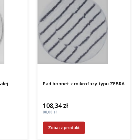
ałej
Pad bonnet z mikrofazy typu ZEBRA
108,34 zł
Cena
Cena
88,08 zł
Zobacz produkt