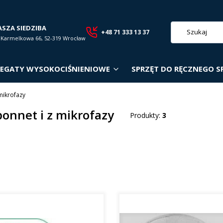
ASZA SIEDZIBA
+48 71 333 13 37
. Karmelkowa 66, 52-319 Wrocław
EGATY WYSOKOCIŚNIENIOWE
SPRZĘT DO RĘCZNEGO S
mikrofazy
bonnet i z mikrofazy
Produkty:
3
roduktów