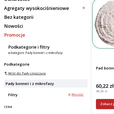
Kategoria - Odkurzacze
Agregaty wysokociśnieniowe
Kategoria - Agregaty wysokociśnieniowe
Bez kategorii
Kategoria - Bez kategorii
Nowości
Promocje
Podkategorie i filtry
w kategorii: Pady bonnet i z mikrofazy
Podkategorie
Pad bonn
Wróć do: Pady czyszczące
Pady bonnet i z mikrofazy
60,22 zł
Cena
Cena
48,96 zł
Filtry
Wyczyść
Zobacz 
CENA