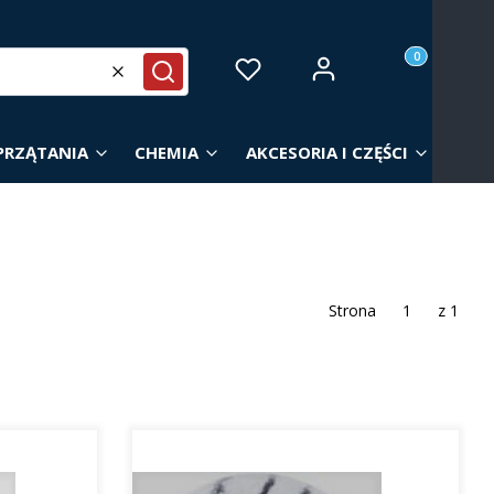
Produkty w ko
Zaloguj się
Ulubione
Koszyk
Wyczyść
Szukaj
PRZĄTANIA
CHEMIA
AKCESORIA I CZĘŚCI
Strona
z 1