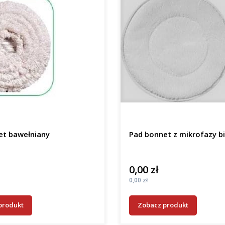
et bawełniany
Pad bonnet z mikrofazy bi
0,00 zł
Cena
Cena
0,00 zł
produkt
Zobacz produkt