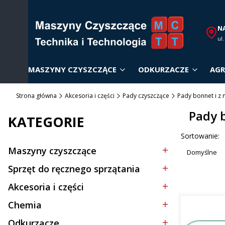
N
ul
MASZYNY CZYSZCZĄCE
ODKURZACZE
AGR
Strona główna
Akcesoria i części
Pady czyszczące
Pady bonnet i z 
Pady 
KATEGORIE
Lista p
Sortowanie:
Maszyny czyszczące
Domyślne
Kategoria - Maszyny czyszczące
Sprzęt do ręcznego sprzątania
Kategoria - Sprzęt do ręcznego sprzątania
Akcesoria i części
Kategoria - Akcesoria i części
Chemia
Kategoria - Chemia
Odkurzacze