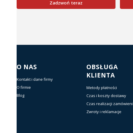
Zadzwoń teraz
Linki w stopce
O NAS
OBSŁUGA
KLIENTA
Kontakt i dane firmy
O firmie
Metody płatności
Blog
Czas i koszty dostawy
Czas realizacji zamówien
Zwroty i reklamacje