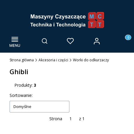
Menu
Otwórz wyszukiwarkę
Produk
Zaloguj się
Szukaj
Ulubione
Kosz
Strona główna
Akcesoria i części
Worki do odkurzaczy
Ghibli
Produkty:
3
Lista produktów
Sortowanie:
Domyślne
Strona
z 1