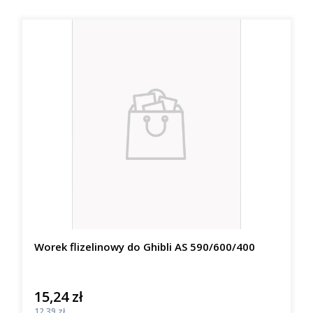
Worek flizelinowy do Ghibli AS 590/600/400
15,24 zł
Cena
Cena
12,39 zł