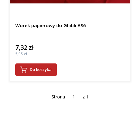
Worek papierowy do Ghibli AS6
7,32 zł
Cena
Cena
5,95 zł
Do koszyka
Strona
z 1