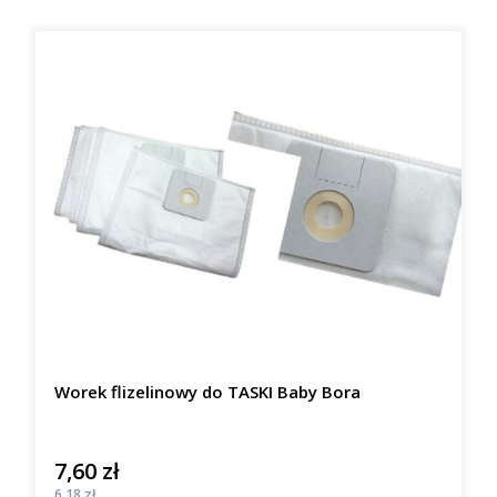
Worek flizelinowy do TASKI Baby Bora
7,60 zł
Cena
Cena
6,18 zł