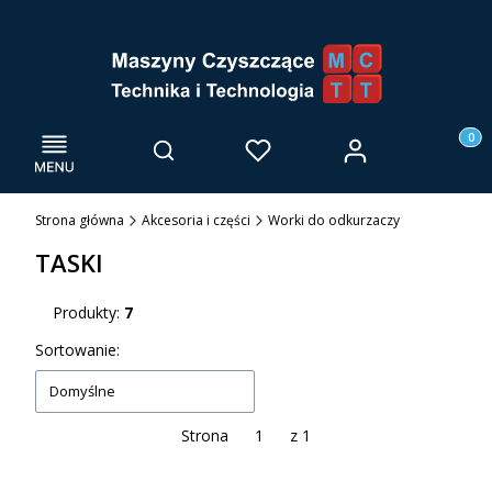
Menu
Otwórz wyszukiwarkę
Produk
Zaloguj się
Szukaj
Ulubione
Kosz
Strona główna
Akcesoria i części
Worki do odkurzaczy
TASKI
Produkty:
7
Lista produktów
Sortowanie:
Domyślne
Strona
z 1