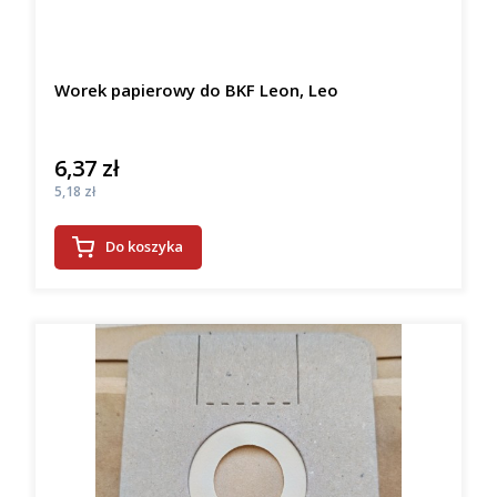
Worek papierowy do BKF Leon, Leo
6,37 zł
Cena
Cena
5,18 zł
Do koszyka