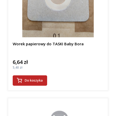
Worek papierowy do TASKI Baby Bora
6,64 zł
Cena
Cena
5,40 zł
Do koszyka