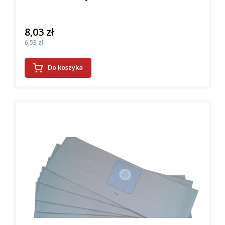
8,03 zł
Cena
Cena
6,53 zł
Do koszyka