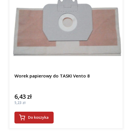
Worek papierowy do TASKI Vento 8
6,43 zł
Cena
Cena
5,23 zł
Do koszyka