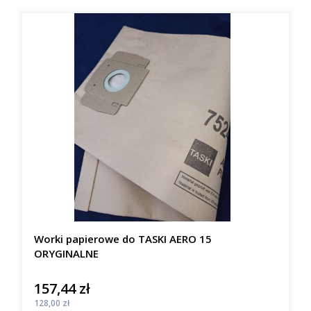
Worki papierowe do TASKI AERO 15
ORYGINALNE
157,44 zł
Cena
Cena
128,00 zł