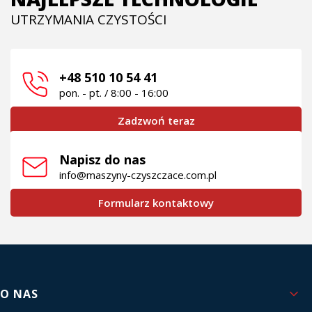
UTRZYMANIA CZYSTOŚCI
+48 510 10 54 41
pon. - pt. / 8:00 - 16:00
Zadzwoń teraz
Napisz do nas
info@maszyny-czyszczace.com.pl
Formularz kontaktowy
Linki w stopce
O NAS