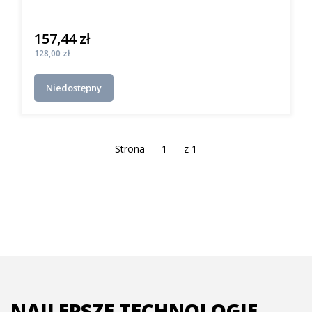
157,44 zł
Cena
Cena
128,00 zł
Niedostępny
Strona
z 1
NAJLEPSZE TECHNOLOGIE