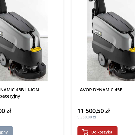
NAMIC 45B LI-ION
LAVOR DYNAMIC 45E
bateryjny
00 zł
11 500,50 zł
Cena
Cena
9 350,00 zł
ępny
Do koszyka