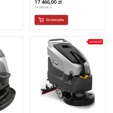
17 466,00 zł
Cena
Cena
14 200,00 zł
Do koszyka
NOWOŚĆ