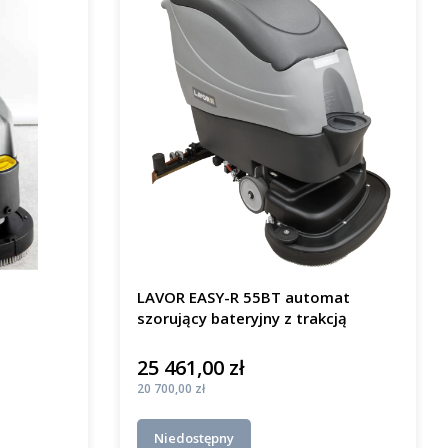
LAVOR EASY-R 55BT automat
szorujący bateryjny z trakcją
25 461,00 zł
Cena
Cena
20 700,00 zł
Niedostępny