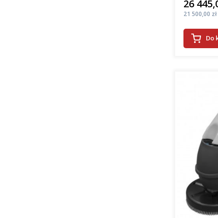
26 445,
Cena
Cena
21 500,00 zł
Do 