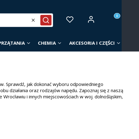
Produkty w ko
Zaloguj się
Ulubione
Koszyk
Wyczyść
Szukaj
PRZĄTANIA
CHEMIA
AKCESORIA I CZĘŚCI
ów. Sprawdź, jak dokonać wyboru odpowiedniego
sobu działania oraz rodzajów napędu. Zapoznaj się z naszą
e Wrocławiu i innych miejscowościach w woj. dolnośląskim,
owierzchni