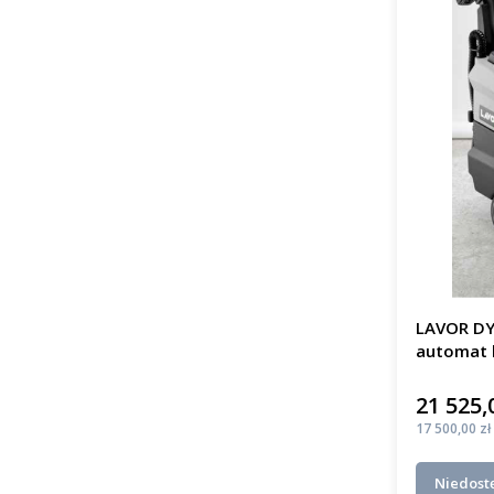
LAVOR DY
automat 
21 525,
Cena
Cena
17 500,00 zł
Niedost