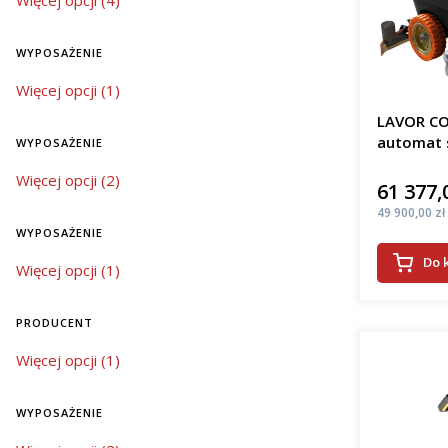
Więcej opcji (4)
mobi
Bat
elek
WYPOSAŻENIE
Jaki j
wyposażenie
Więcej opcji (1)
LAVOR CO
W regioni
automat 
WYPOSAŻENIE
mycia pos
niezawodno
wyposażenie
Więcej opcji (2)
61 377,
Cena
różnią się
Cena
49 900,00 zł
mał
WYPOSAŻENIE
śred
Do 
kosz
wyposażenie
Więcej opcji (1)
duże
kosz
PRODUCENT
Inwestycj
Producent
Więcej opcji (1)
czystości,
jak szkoły
WYPOSAŻENIE
Innow