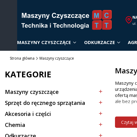
N
ul
MASZYNY CZYSZCZĄCE
ODKURZACZE
AGR
Strona główna
Maszyny czyszczące
Maszy
KATEGORIE
Maszyny c
urządzenia
Maszyny czyszczące
Kategoria - Maszyny czyszczące
ofertą mas
ale bez pr
Sprzęt do ręcznego sprzątania
Kategoria - Sprzęt do ręcznego sprzątania
Akcesoria i części
Dobór
Kategoria - Akcesoria i części
Czytaj 
Chemia
Kategoria - Chemia
Wybór odp
Odkurzacze