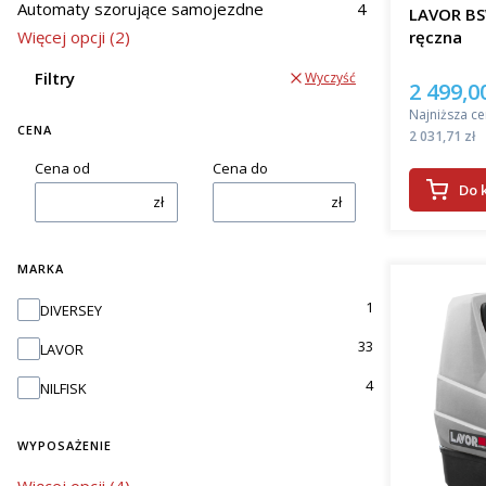
woj. dolnoś
Automaty szorujące samojezdne
4
LAVOR BS
Więcej opcji (2)
ręczna
efe
osz
Filtry
Wyczyść
kosz
2 499,00
Cena pro
pop
Najniższa ce
prac
CENA
Cena
2 031,71 zł
Cena od
Cena do
Wrocła
Do 
zł
zł
Oferowane
podłogi. J
pady apli
MARKA
zbiera bru
Marka
1
DIVERSEY
szorowark
wieloma fi
33
LAVOR
Rodza
4
NILFISK
Automaty 
WYPOSAŻENIE
kab
wyposażenie