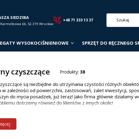
ASZA SIEDZIBA
+48 71 333 13 37
. Karmelkowa 66, 52-319 Wrocław
EGATY WYSOKOCIŚNIENIOWE
SPRZĘT DO RĘCZNEGO S
ny czyszczące
Produkty:
38
zyszczące są niezbędne do utrzymania czystości różnych obiekt
 w zależności od powierzchni, zastosowań, zalet inwestycji, spo
zyn do mycia posadzek, już teraz! Jako firma głównie działamy w
oblemu dotrzemy również do klientów z innych okolic!
 maszyn czyszczących w zależności od p
więcej
owiedniego modelu zależy od wielkości i rodzaju powierzchni: