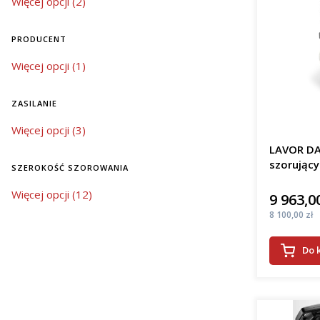
wyposażenie
Więcej opcji (2)
Oferowane
znacząco 
PRODUCENT
automatycz
środków c
Producent
Więcej opcji (1)
szczotek, 
sprzątanie
bardziej 
ZASILANIE
zasilanie
Wybór 
Więcej opcji (3)
LAVOR DA
szorujący
Jeśli szuk
SZEROKOŚĆ SZOROWANIA
nowoczesn
znacząco 
szerokość szorowania
Więcej opcji (12)
9 963,00
Cena
powierzch
Cena
8 100,00 zł
do dużych
Wrocławiu!
można utr
Do 