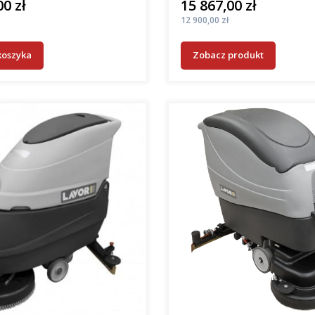
00 zł
15 867,00 zł
Cena
Cena
12 900,00 zł
koszyka
Zobacz produkt