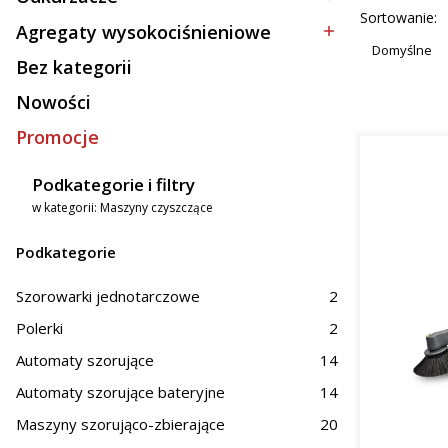
Kategoria - Odkurzacze
mał
Lista p
Sortowanie:
spra
Agregaty wysokociśnieniowe
Kategoria - Agregaty wysokociśnieniowe
Duż
Domyślne
Bez kategorii
z mi
Kategoria - Bez kategorii
Nowości
Zasto
Promocje
Oferowane
Podkategorie i filtry
Prz
w kategorii: Maszyny czyszczące
Hand
Obs
Podkategorie
Na terenie
magazynów
Szorowarki jednotarczowe
2
skuteczne 
zastosowa
Polerki
2
woj. dolno
Automaty szorujące
14
Dlacz
Automaty szorujące bateryjne
14
Maszyny szorująco-zbierające
20
Inwestycja