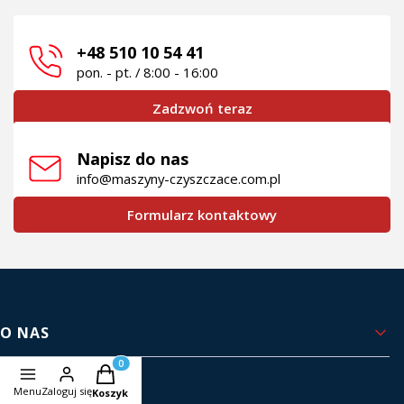
+48 510 10 54 41
pon. - pt. / 8:00 - 16:00
Zadzwoń teraz
Napisz do nas
info@maszyny-czyszczace.com.pl
Formularz kontaktowy
Linki w stopce
O NAS
Produkty w koszyku: 0. Zobacz szczegóły
Kontakt i dane firmy
Menu
Zaloguj się
Koszyk