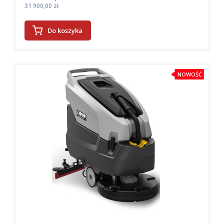
Cena
31 900,00 zł
Do koszyka
NOWOŚĆ