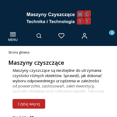
Menu
Otwórz wyszukiwarkę
Produk
Zaloguj się
Szukaj
Ulubione
Kosz
Strona główna
Maszyny czyszczące
Maszyny czyszczące są niezbędne do utrzymania
czystości różnych obiektów. Sprawdź, jak dokonać
wyboru odpowiedniego urządzenia w zależności
od powierzchni, zastosowań, zalet inwestycji,
sposobu działania oraz rodzajów napędu. Zapoznaj
się z naszą ofertą maszyn do mycia posadzek, już
teraz! Jako firma głównie działamy we Wrocławiu i
Czytaj więcej
innych miejscowościach w woj. dolnośląskim, ale
bez problemu dotrzemy również do klientów z