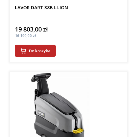
LAVOR DART 38B LI-ION
19 803,00 zł
Cena
Cena
16 100,00 zł
Do koszyka