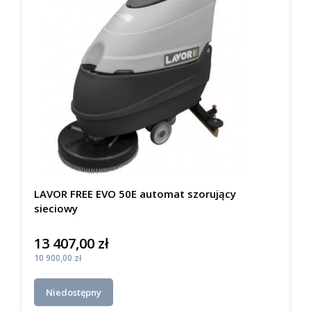
LAVOR FREE EVO 50E automat szorujący
sieciowy
13 407,00 zł
Cena
Cena
10 900,00 zł
Niedostępny