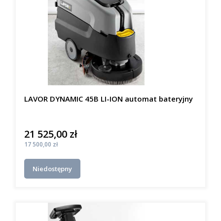
LAVOR DYNAMIC 45B LI-ION automat bateryjny
21 525,00 zł
Cena
Cena
17 500,00 zł
Niedostępny