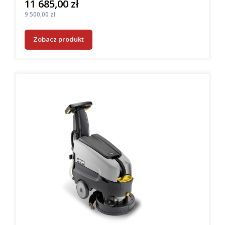
11 685,00 zł
Cena
Cena
9 500,00 zł
Zobacz produkt