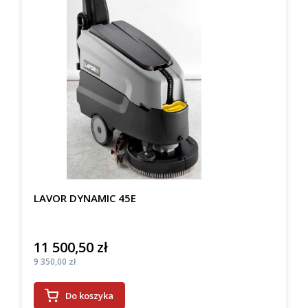
LAVOR DYNAMIC 45E
11 500,50 zł
Cena
Cena
9 350,00 zł
Do koszyka