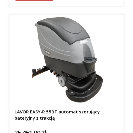
LAVOR EASY-R 55BT automat szorujący
bateryjny z trakcją
25 461,00 zł
Cena