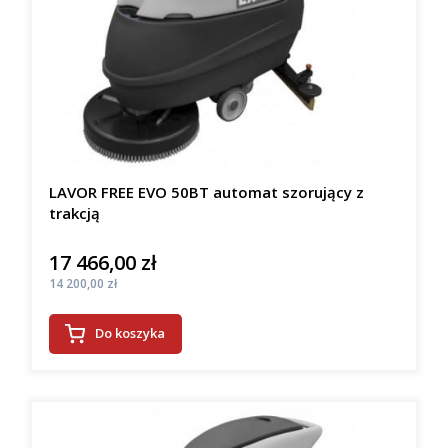
LAVOR FREE EVO 50BT automat szorujący z
trakcją
17 466,00 zł
Cena
Cena
14 200,00 zł
Do koszyka