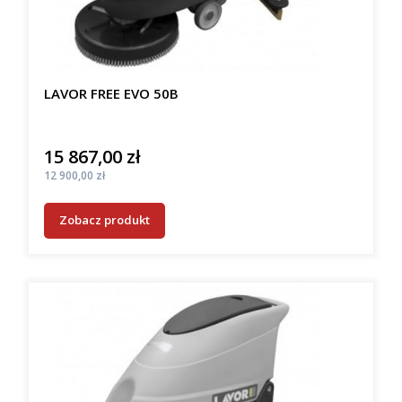
LAVOR FREE EVO 50B
15 867,00 zł
Cena
Cena
12 900,00 zł
Zobacz produkt