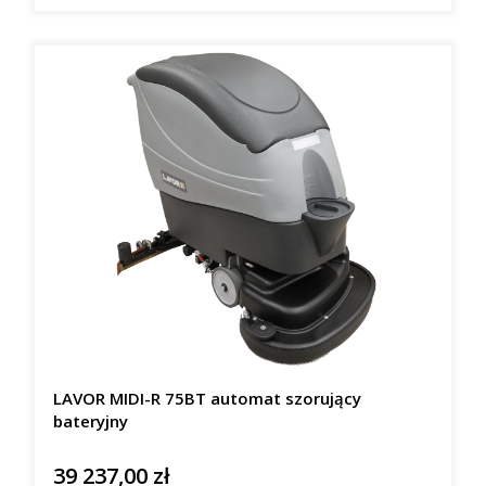
LAVOR MIDI-R 75BT automat szorujący
bateryjny
39 237,00 zł
Cena