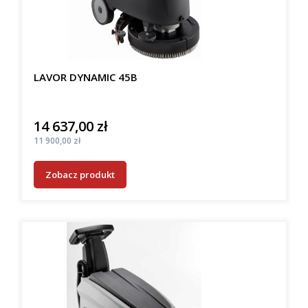
LAVOR DYNAMIC 45B
14 637,00 zł
Cena
Cena
11 900,00 zł
Zobacz produkt