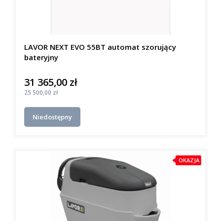
LAVOR NEXT EVO 55BT automat szorujący
bateryjny
31 365,00 zł
Cena
Cena
25 500,00 zł
Niedostępny
OKAZJA