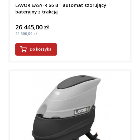
LAVOR EASY-R 66 BT automat szorujący
bateryjny z trakcją
26 445,00 zł
Cena
Cena
21 500,00 zł
Do koszyka