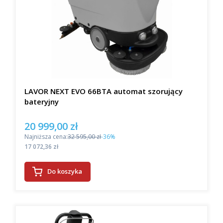
LAVOR NEXT EVO 66BTA automat szorujący
bateryjny
20 999,00 zł
Cena promocyjna
Najniższa cena:
32 595,00 zł
-36%
Cena
17 072,36 zł
Do koszyka