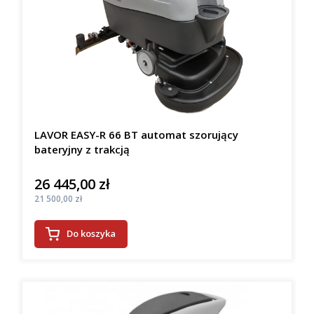
LAVOR EASY-R 66 BT automat szorujący
bateryjny z trakcją
26 445,00 zł
Cena
Cena
21 500,00 zł
Do koszyka