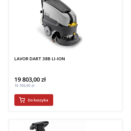
LAVOR DART 38B LI-ION
19 803,00 zł
Cena
Cena
16 100,00 zł
Do koszyka