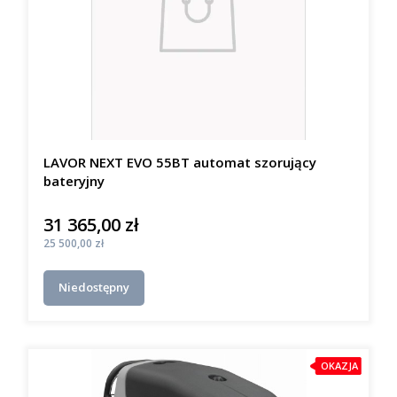
LAVOR NEXT EVO 55BT automat szorujący
bateryjny
31 365,00 zł
Cena
Cena
25 500,00 zł
Niedostępny
OKAZJA