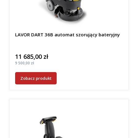
LAVOR DART 36B automat szorujący bateryjny
11 685,00 zł
Cena
Cena
9 500,00 zł
Zobacz produkt