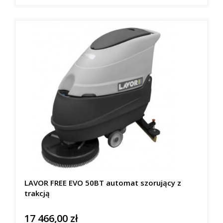
LAVOR FREE EVO 50BT automat szorujący z
trakcją
17 466,00 zł
Cena