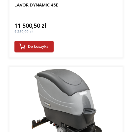
LAVOR DYNAMIC 45E
11 500,50 zł
Cena
Cena
9 350,00 zł
Do koszyka