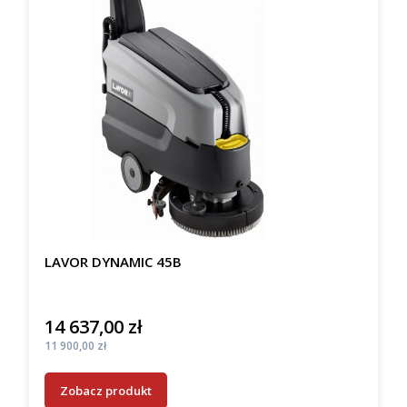
LAVOR DYNAMIC 45B
14 637,00 zł
Cena
Cena
11 900,00 zł
Zobacz produkt