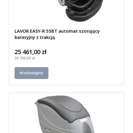
LAVOR EASY-R 55BT automat szorujący
bateryjny z trakcją
25 461,00 zł
Cena
Cena
20 700,00 zł
Niedostępny