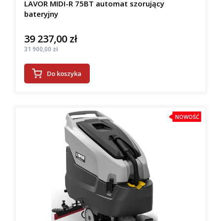
LAVOR MIDI-R 75BT automat szorujący
bateryjny
39 237,00 zł
Cena
Cena
31 900,00 zł
Do koszyka
NOWOŚĆ