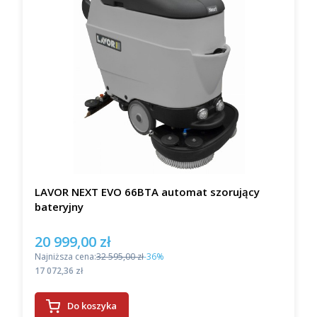
LAVOR NEXT EVO 66BTA automat szorujący
bateryjny
20 999,00 zł
Cena promocyjna
Najniższa cena:
32 595,00 zł
-36%
Cena
17 072,36 zł
Do koszyka