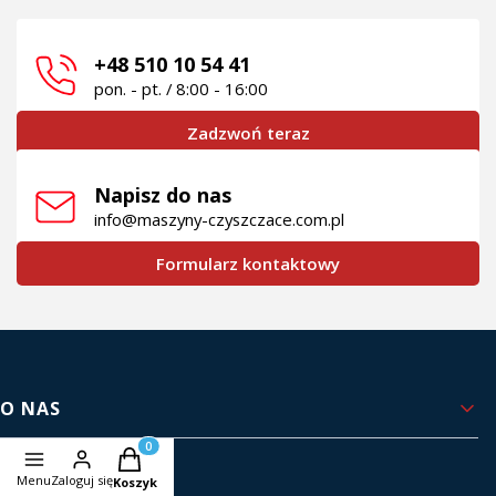
+48 510 10 54 41
pon. - pt. / 8:00 - 16:00
Zadzwoń teraz
Napisz do nas
info@maszyny-czyszczace.com.pl
Formularz kontaktowy
Linki w stopce
O NAS
Produkty w koszyku: 0. Zobacz szczegóły
Kontakt i dane firmy
Menu
Zaloguj się
Koszyk