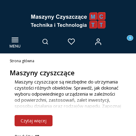
Menu
Otwórz wyszukiwarkę
Produk
Zaloguj się
Szukaj
Ulubione
Kosz
Strona główna
Maszyny czyszczące
Maszyny czyszczące są niezbędne do utrzymania
czystości różnych obiektów. Sprawdź, jak dokonać
wyboru odpowiedniego urządzenia w zależności
od powierzchni, zastosowań, zalet inwestycji,
sposobu działania oraz rodzajów napędu. Zapoznaj
się z naszą ofertą maszyn do mycia posadzek, już
teraz! Jako firma głównie działamy we Wrocławiu i
Czytaj więcej
innych miejscowościach w woj. dolnośląskim, ale
bez problemu dotrzemy również do klientów z