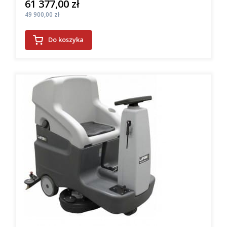
61 377,00 zł
Cena
Cena
49 900,00 zł
Do koszyka