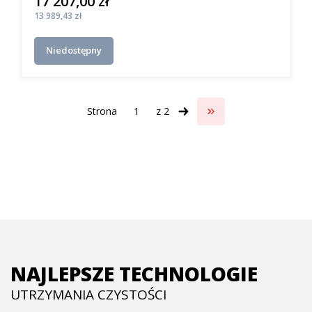
17 207,00 zł
Cena
Cena
13 989,43 zł
Niedostępny
Strona
z 2
Przejdź do ostatniej s
NAJLEPSZE TECHNOLOGIE
UTRZYMANIA CZYSTOŚCI