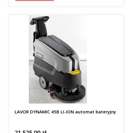
LAVOR DYNAMIC 45B LI-ION automat bateryjny
21 525,00 zł
Cena