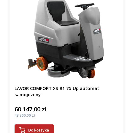
LAVOR COMFORT XS-R1 75 Up automat
samojezdny
60 147,00 zł
Cena
Cena
48 900,00 zł
Do koszyka