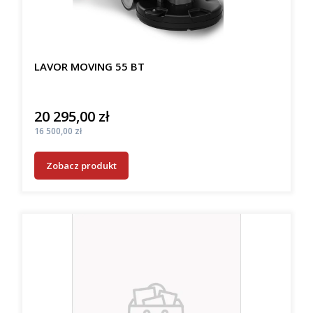
LAVOR MOVING 55 BT
20 295,00 zł
Cena
Cena
16 500,00 zł
Zobacz produkt