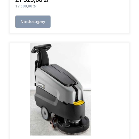
Cena
17 500,00 zł
Niedostępny