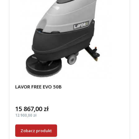
LAVOR FREE EVO 50B
15 867,00 zł
Cena
Cena
12 900,00 zł
Zobacz produkt