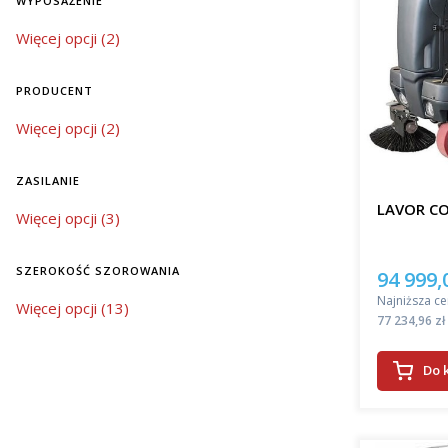
WYPOSAŻENIE
Oferowane
wyposażenie
Więcej opcji (2)
znacząco 
automatycz
środków c
PRODUCENT
szczotek, 
sprzątanie
Producent
Więcej opcji (2)
bardziej 
Wybór 
ZASILANIE
LAVOR C
zasilanie
Więcej opcji (3)
Jeśli szuk
nowoczesn
znacząco 
SZEROKOŚĆ SZOROWANIA
94 999,
Cena pro
powierzch
Najniższa ce
szerokość szorowania
Więcej opcji (13)
do dużych
Cena
77 234,96 zł
Wrocławiu!
można utr
Do 