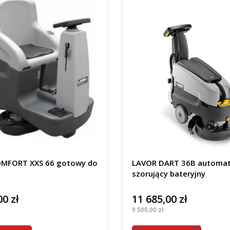
MFORT XXS 66 gotowy do
LAVOR DART 36B automa
szorujący bateryjny
00 zł
11 685,00 zł
Cena
Cena
9 500,00 zł