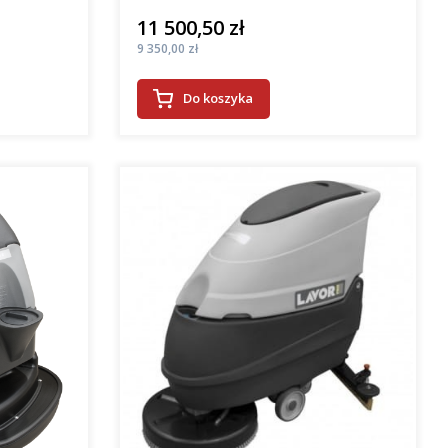
11 500,50 zł
Cena
Cena
9 350,00 zł
Do koszyka