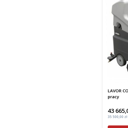
LAVOR CO
pracy
43 665,
Cena
Cena
35 500,00 zł