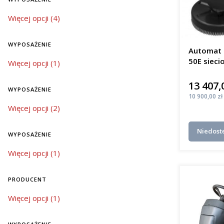
mobi
Bat
wyposażenie
Więcej opcji (4)
elek
Jaki j
WYPOSAŻENIE
Automat 
50E sieci
wyposażenie
Więcej opcji (1)
W regioni
m²/h
mycia pos
13 407,
Cena
niezawodno
WYPOSAŻENIE
różnią się
Cena
10 900,00 zł
wyposażenie
Więcej opcji (2)
mał
śred
Niedost
kosz
WYPOSAŻENIE
duże
wyposażenie
Więcej opcji (1)
kosz
Inwestycj
PRODUCENT
czystości,
jak szkoły
Producent
Więcej opcji (1)
Innow