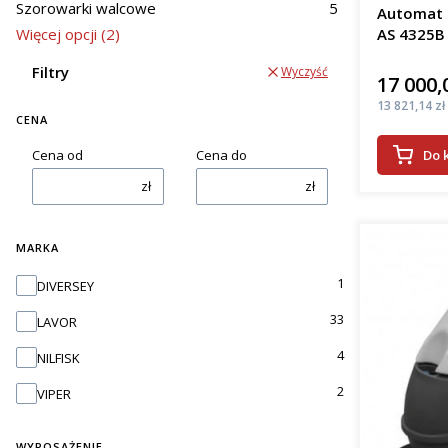
woj. dolnoś
Szorowarki walcowe
5
Automat s
Więcej opcji (2)
AS 4325B
efe
osz
Filtry
Wyczyść
kosz
17 000,
Cena
pop
Cena
13 821,14 zł
prac
CENA
Do 
Cena od
Cena do
Wrocła
zł
zł
Oferowane
podłogi. J
pady apli
MARKA
zbiera bru
Marka
1
DIVERSEY
szorowark
wieloma fi
33
LAVOR
Rodza
4
NILFISK
2
VIPER
Automaty 
kab
WYPOSAŻENIE