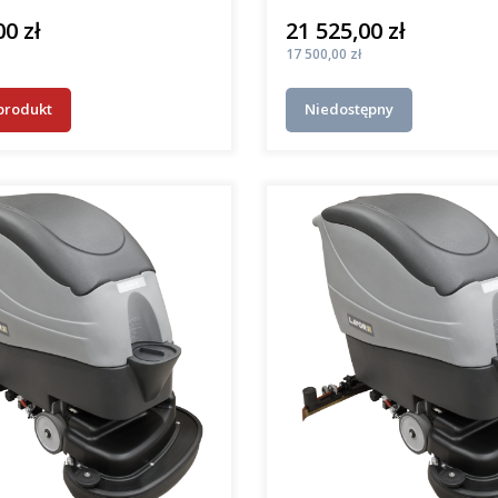
00 zł
21 525,00 zł
Cena
Cena
17 500,00 zł
produkt
Niedostępny