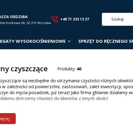
ASZA SIEDZIBA
+48 71 333 13 37
. Karmelkowa 66, 52-319 Wrocław
EGATY WYSOKOCIŚNIENIOWE
SPRZĘT DO RĘCZNEGO S
ny czyszczące
Produkty:
40
zyszczące są niezbędne do utrzymania czystości różnych obiekt
 w zależności od powierzchni, zastosowań, zalet inwestycji, spo
zyn do mycia posadzek, już teraz! Jako firma głównie działamy w
oblemu dotrzemy również do klientów z innych okolic!
 maszyn czyszczących w zależności od p
więcej
owiedniego modelu zależy od wielkości i rodzaju powierzchni: