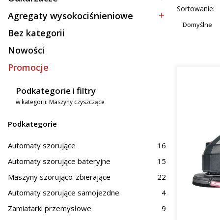
Kategoria - Odkurzacze
mał
Lista p
Sortowanie:
spra
Agregaty wysokociśnieniowe
Kategoria - Agregaty wysokociśnieniowe
Duż
Domyślne
Bez kategorii
z mi
Kategoria - Bez kategorii
Nowości
Zasto
Promocje
Oferowane
Podkategorie i filtry
Prz
w kategorii: Maszyny czyszczące
Hand
Obs
Podkategorie
Na terenie
magazynów
Automaty szorujące
16
skuteczne 
zastosowa
Automaty szorujące bateryjne
15
woj. dolno
Maszyny szorująco-zbierające
22
Dlacz
Automaty szorujące samojezdne
4
Zamiatarki przemysłowe
9
Inwestycja