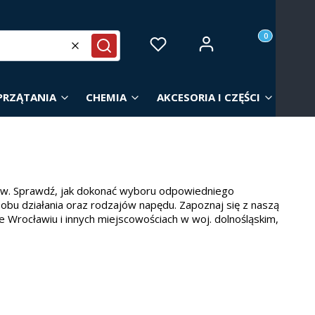
Produkty w ko
Zaloguj się
Ulubione
Koszyk
Wyczyść
Szukaj
PRZĄTANIA
CHEMIA
AKCESORIA I CZĘŚCI
ów. Sprawdź, jak dokonać wyboru odpowiedniego
sobu działania oraz rodzajów napędu. Zapoznaj się z naszą
e Wrocławiu i innych miejscowościach w woj. dolnośląskim,
owierzchni