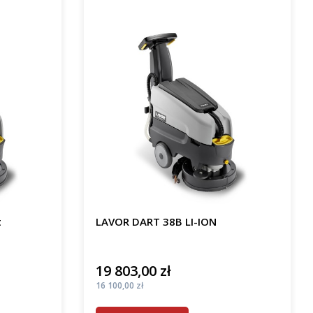
t
LAVOR DART 38B LI-ION
19 803,00 zł
Cena
Cena
16 100,00 zł