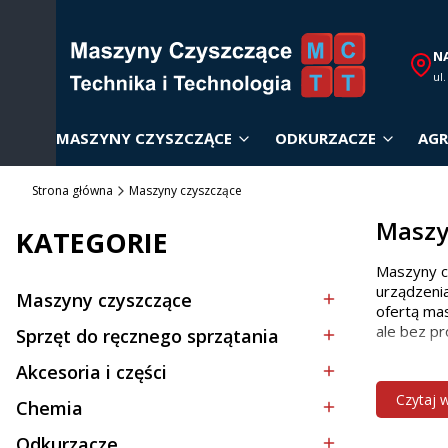
N
ul
MASZYNY CZYSZCZĄCE
ODKURZACZE
AGR
Strona główna
Maszyny czyszczące
Maszy
KATEGORIE
Maszyny c
urządzenia
Maszyny czyszczące
Kategoria - Maszyny czyszczące
ofertą mas
ale bez pr
Sprzęt do ręcznego sprzątania
Kategoria - Sprzęt do ręcznego sprzątania
Akcesoria i części
Dobór
Kategoria - Akcesoria i części
Czytaj 
Chemia
Kategoria - Chemia
Wybór odp
Odkurzacze