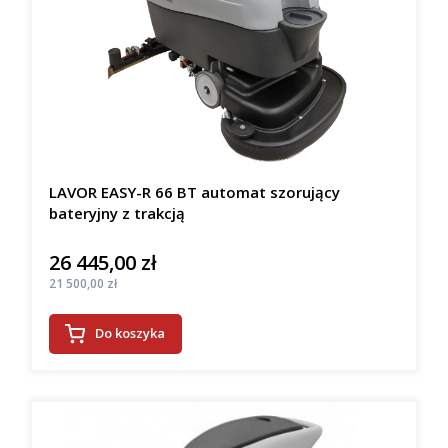
LAVOR EASY-R 66 BT automat szorujący
bateryjny z trakcją
26 445,00 zł
Cena
Cena
21 500,00 zł
Do koszyka