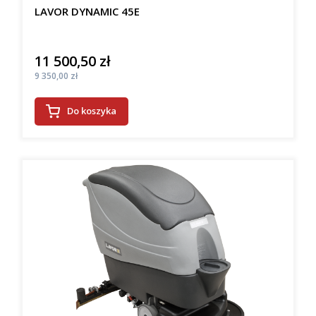
LAVOR DYNAMIC 45E
11 500,50 zł
Cena
Cena
9 350,00 zł
Do koszyka