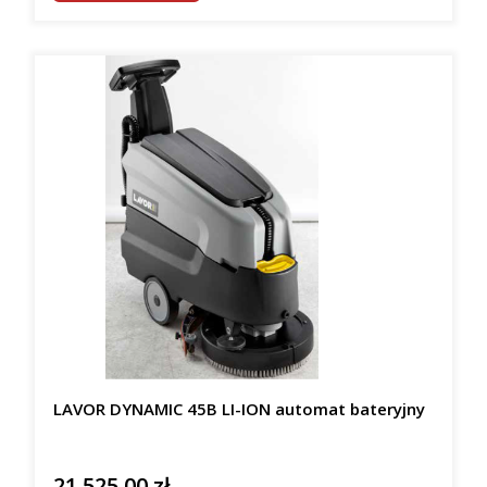
LAVOR DYNAMIC 45B LI-ION automat bateryjny
21 525,00 zł
Cena