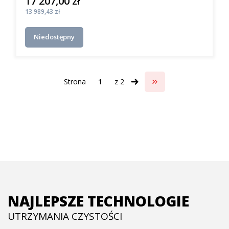
17 207,00 zł
Cena
Cena
13 989,43 zł
Niedostępny
Strona
z 2
Przejdź do ostatniej s
NAJLEPSZE TECHNOLOGIE
UTRZYMANIA CZYSTOŚCI