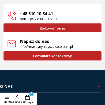
+48 510 10 54 41
pon. - pt. / 8:00 - 16:00
Zadzwoń teraz
Napisz do nas
info@maszyny-czyszczace.com.pl
Formularz kontaktowy
Linki w stopce
O NAS
Produkty w koszyku: 0. Zobacz szczegóły
Kontakt i dane firmy
Menu
Zaloguj się
Koszyk