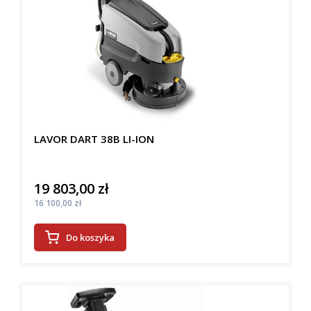
LAVOR DART 38B LI-ION
19 803,00 zł
Cena
Cena
16 100,00 zł
Do koszyka