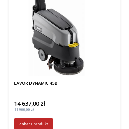
LAVOR DYNAMIC 45B
14 637,00 zł
Cena
Cena
11 900,00 zł
Zobacz produkt