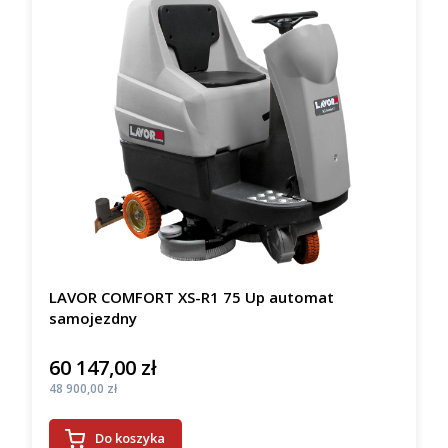
LAVOR COMFORT XS-R1 75 Up automat
samojezdny
60 147,00 zł
Cena
Cena
48 900,00 zł
Do koszyka