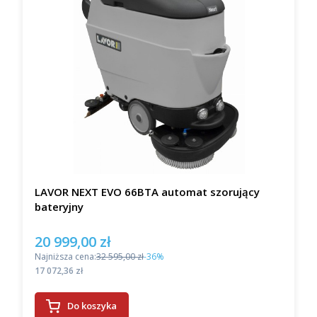
LAVOR NEXT EVO 66BTA automat szorujący
bateryjny
20 999,00 zł
Cena promocyjna
Najniższa cena:
32 595,00 zł
-36%
Cena
17 072,36 zł
Do koszyka