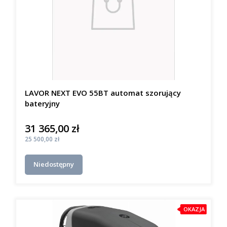
LAVOR NEXT EVO 55BT automat szorujący
bateryjny
31 365,00 zł
Cena
Cena
25 500,00 zł
Niedostępny
OKAZJA