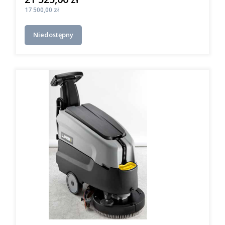
Cena
17 500,00 zł
Niedostępny