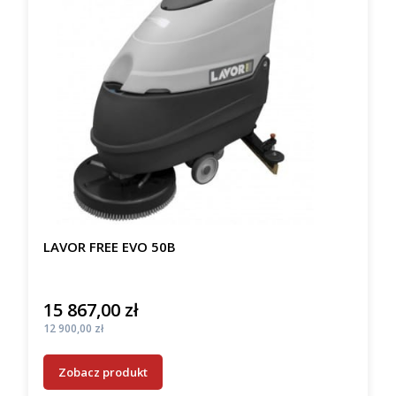
LAVOR FREE EVO 50B
15 867,00 zł
Cena
Cena
12 900,00 zł
Zobacz produkt