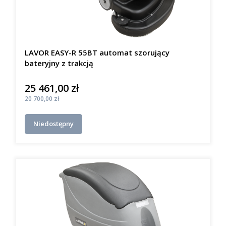
LAVOR EASY-R 55BT automat szorujący
bateryjny z trakcją
25 461,00 zł
Cena
Cena
20 700,00 zł
Niedostępny