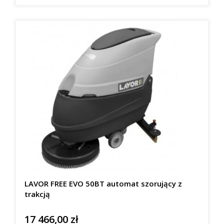
LAVOR FREE EVO 50BT automat szorujący z
trakcją
17 466,00 zł
Cena