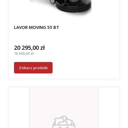
LAVOR MOVING 55 BT
20 295,00 zł
Cena
Cena
16 500,00 zł
Zobacz produkt