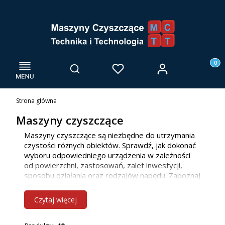
Menu
Otwórz wyszukiwarkę
Produk
Zaloguj się
Szukaj
Ulubione
Kosz
Strona główna
Maszyny czyszczące
Maszyny czyszczące są niezbędne do utrzymania
czystości różnych obiektów. Sprawdź, jak dokonać
wyboru odpowiedniego urządzenia w zależności
od powierzchni, zastosowań, zalet inwestycji,
sposobu działania oraz rodzajów napędu. Zapoznaj
się z naszą ofertą maszyn do mycia posadzek, już
teraz! Jako firma głównie działamy we Wrocławiu i
Czytaj więcej
innych miejscowościach w woj. dolnośląskim, ale
bez problemu dotrzemy również do klientów z