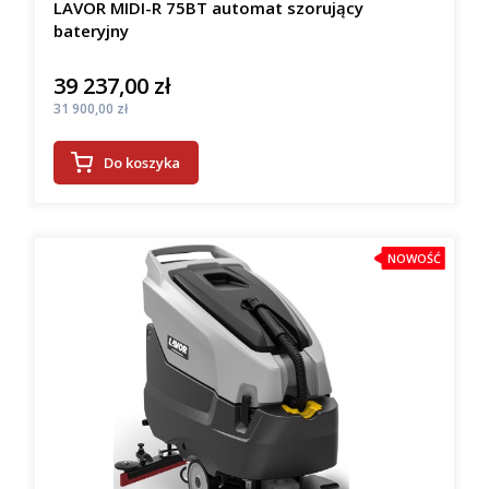
LAVOR MIDI-R 75BT automat szorujący
bateryjny
39 237,00 zł
Cena
Cena
31 900,00 zł
Do koszyka
NOWOŚĆ