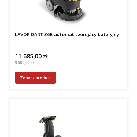
LAVOR DART 36B automat szorujący bateryjny
11 685,00 zł
Cena
Cena
9 500,00 zł
Zobacz produkt