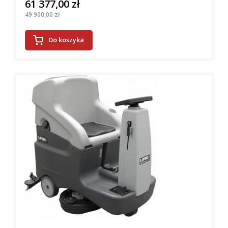
61 377,00 zł
Cena
Cena
49 900,00 zł
Do koszyka