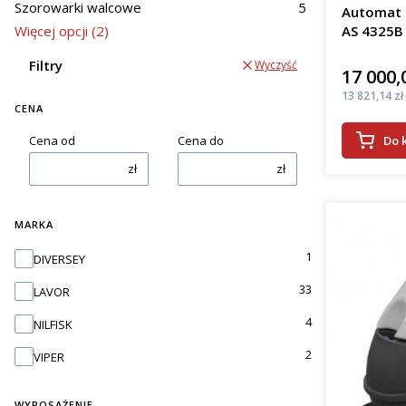
woj. dolnoś
Szorowarki walcowe
5
Automat s
Więcej opcji (2)
AS 4325B
efe
osz
Filtry
Wyczyść
kosz
17 000,
Cena
pop
Cena
13 821,14 zł
prac
CENA
Do 
Cena od
Cena do
Wrocła
zł
zł
Oferowane
podłogi. J
pady apli
MARKA
zbiera bru
Marka
1
DIVERSEY
szorowark
wieloma fi
33
LAVOR
Rodza
4
NILFISK
2
VIPER
Automaty 
kab
WYPOSAŻENIE