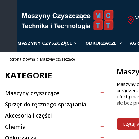
N
ul
MASZYNY CZYSZCZĄCE
ODKURZACZE
AGR
Strona główna
Maszyny czyszczące
Maszy
KATEGORIE
Maszyny c
urządzenia
Maszyny czyszczące
Kategoria - Maszyny czyszczące
ofertą mas
ale bez pr
Sprzęt do ręcznego sprzątania
Kategoria - Sprzęt do ręcznego sprzątania
Akcesoria i części
Dobór
Kategoria - Akcesoria i części
Czytaj 
Chemia
Kategoria - Chemia
Wybór odp
Odkurzacze