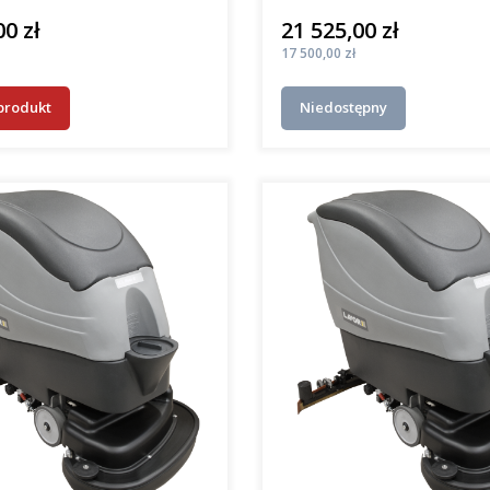
00 zł
21 525,00 zł
Cena
Cena
17 500,00 zł
produkt
Niedostępny