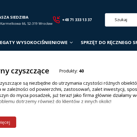
ASZA SIEDZIBA
+48 71 333 13 37
. Karmelkowa 66, 52-319 Wrocław
EGATY WYSOKOCIŚNIENIOWE
SPRZĘT DO RĘCZNEGO S
ny czyszczące
Produkty:
40
zyszczące są niezbędne do utrzymania czystości różnych obiekt
 w zależności od powierzchni, zastosowań, zalet inwestycji, spo
zyn do mycia posadzek, już teraz! Jako firma głównie działamy w
oblemu dotrzemy również do klientów z innych okolic!
 maszyn czyszczących w zależności od p
więcej
owiedniego modelu zależy od wielkości i rodzaju powierzchni: