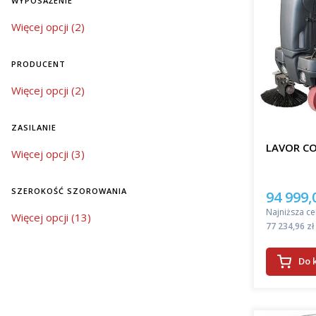
WYPOSAŻENIE
Oferowane
wyposażenie
Więcej opcji (2)
znacząco 
automatycz
środków c
PRODUCENT
szczotek, 
sprzątanie
Producent
Więcej opcji (2)
bardziej 
Wybór 
ZASILANIE
LAVOR C
zasilanie
Więcej opcji (3)
Jeśli szuk
nowoczesn
znacząco 
SZEROKOŚĆ SZOROWANIA
94 999,
Cena pro
powierzch
Najniższa ce
szerokość szorowania
Więcej opcji (13)
do dużych
Cena
77 234,96 zł
Wrocławiu!
można utr
Do 