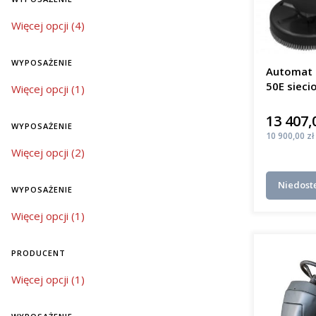
mobi
Bat
wyposażenie
Więcej opcji (4)
elek
Jaki j
WYPOSAŻENIE
Automat 
50E sieci
wyposażenie
Więcej opcji (1)
W regioni
m²/h
mycia pos
13 407,
Cena
niezawodno
WYPOSAŻENIE
różnią się
Cena
10 900,00 zł
wyposażenie
Więcej opcji (2)
mał
śred
Niedost
kosz
WYPOSAŻENIE
duże
wyposażenie
Więcej opcji (1)
kosz
Inwestycj
PRODUCENT
czystości,
jak szkoły
Producent
Więcej opcji (1)
Innow