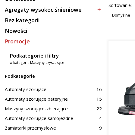
Kategoria - Odkurzacze
mał
Lista p
Sortowanie:
spra
Agregaty wysokociśnieniowe
Kategoria - Agregaty wysokociśnieniowe
Duż
Domyślne
Bez kategorii
z mi
Kategoria - Bez kategorii
Nowości
Zasto
Promocje
Oferowane
Podkategorie i filtry
Prz
w kategorii: Maszyny czyszczące
Hand
Obs
Podkategorie
Na terenie
magazynów
Automaty szorujące
16
skuteczne 
zastosowa
Automaty szorujące bateryjne
15
woj. dolno
Maszyny szorująco-zbierające
22
Dlacz
Automaty szorujące samojezdne
4
Zamiatarki przemysłowe
9
Inwestycja