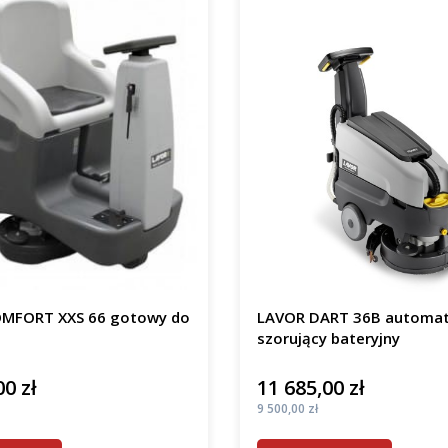
MFORT XXS 66 gotowy do
LAVOR DART 36B automa
szorujący bateryjny
00 zł
11 685,00 zł
Cena
Cena
9 500,00 zł