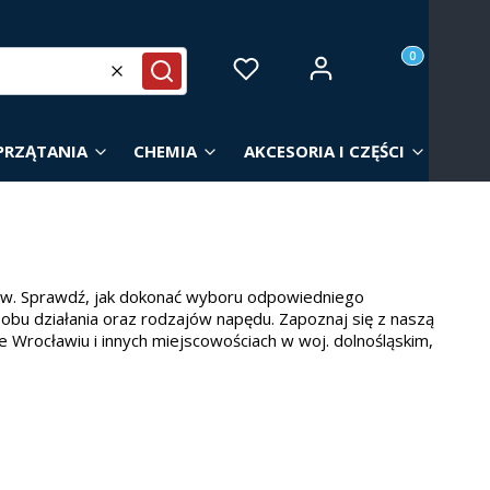
Produkty w ko
Zaloguj się
Ulubione
Koszyk
Wyczyść
Szukaj
PRZĄTANIA
CHEMIA
AKCESORIA I CZĘŚCI
ów. Sprawdź, jak dokonać wyboru odpowiedniego
sobu działania oraz rodzajów napędu. Zapoznaj się z naszą
e Wrocławiu i innych miejscowościach w woj. dolnośląskim,
owierzchni