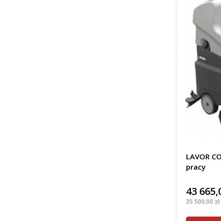
LAVOR CO
pracy
43 665,
Cena
Cena
35 500,00 zł