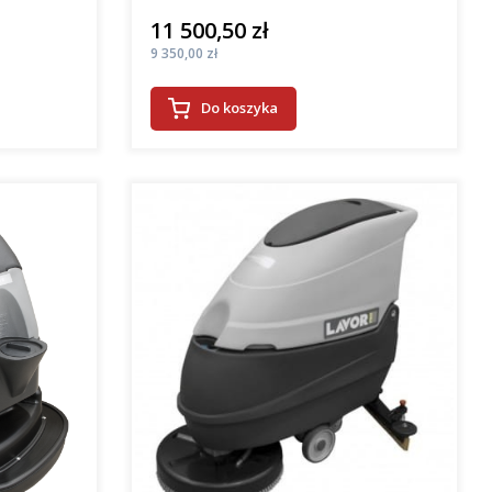
11 500,50 zł
Cena
Cena
9 350,00 zł
Do koszyka