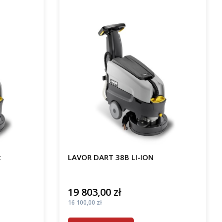
t
LAVOR DART 38B LI-ION
19 803,00 zł
Cena
Cena
16 100,00 zł