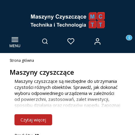
Menu
Otwórz wyszukiwarkę
Produk
Zaloguj się
Szukaj
Ulubione
Kosz
Strona główna
Maszyny czyszczące
Maszyny czyszczące są niezbędne do utrzymania
czystości różnych obiektów. Sprawdź, jak dokonać
wyboru odpowiedniego urządzenia w zależności
od powierzchni, zastosowań, zalet inwestycji,
sposobu działania oraz rodzajów napędu. Zapoznaj
się z naszą ofertą maszyn do mycia posadzek, już
teraz! Jako firma głównie działamy we Wrocławiu i
Czytaj więcej
innych miejscowościach w woj. dolnośląskim, ale
bez problemu dotrzemy również do klientów z