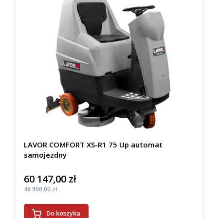
LAVOR COMFORT XS-R1 75 Up automat
samojezdny
60 147,00 zł
Cena
Cena
48 900,00 zł
Do koszyka