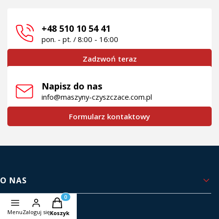
+48 510 10 54 41
pon. - pt. / 8:00 - 16:00
Zadzwoń teraz
Napisz do nas
info@maszyny-czyszczace.com.pl
Formularz kontaktowy
Linki w stopce
O NAS
Produkty w koszyku: 0. Zobacz szczegóły
Kontakt i dane firmy
Menu
Zaloguj się
Koszyk