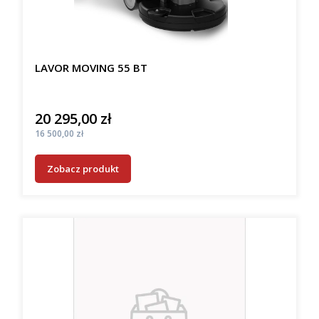
LAVOR MOVING 55 BT
20 295,00 zł
Cena
Cena
16 500,00 zł
Zobacz produkt