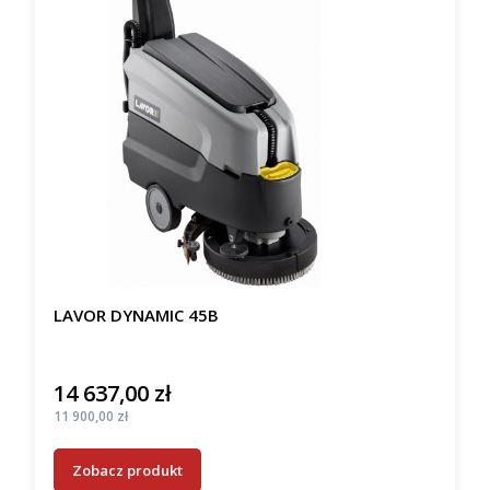
LAVOR DYNAMIC 45B
14 637,00 zł
Cena
Cena
11 900,00 zł
Zobacz produkt