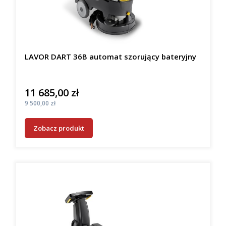
LAVOR DART 36B automat szorujący bateryjny
11 685,00 zł
Cena
Cena
9 500,00 zł
Zobacz produkt