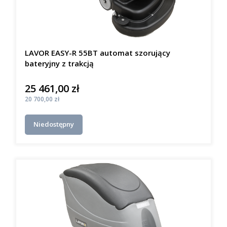
LAVOR EASY-R 55BT automat szorujący
bateryjny z trakcją
25 461,00 zł
Cena
Cena
20 700,00 zł
Niedostępny