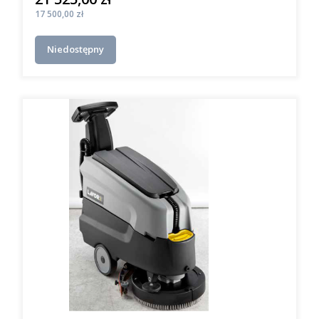
Cena
17 500,00 zł
Niedostępny