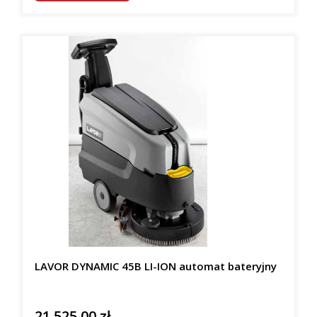
LAVOR DYNAMIC 45B LI-ION automat bateryjny
21 525,00 zł
Cena