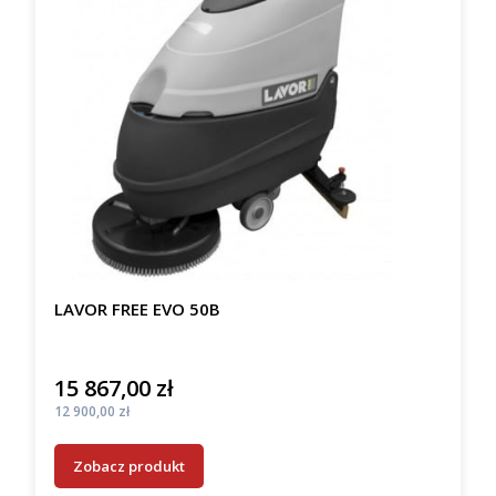
LAVOR FREE EVO 50B
15 867,00 zł
Cena
Cena
12 900,00 zł
Zobacz produkt