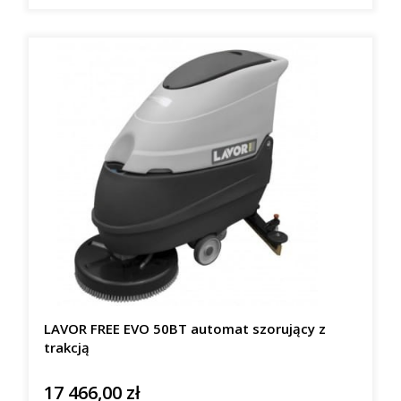
LAVOR FREE EVO 50BT automat szorujący z
trakcją
17 466,00 zł
Cena