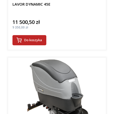
LAVOR DYNAMIC 45E
11 500,50 zł
Cena
Cena
9 350,00 zł
Do koszyka