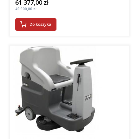
61 377,00 zł
Cena
Cena
49 900,00 zł
Do koszyka