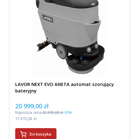
LAVOR NEXT EVO 66BTA automat szorujący
bateryjny
20 999,00 zł
Cena promocyjna
Najniższa cena:
32 595,00 zł
-36%
Cena
17 072,36 zł
Do koszyka