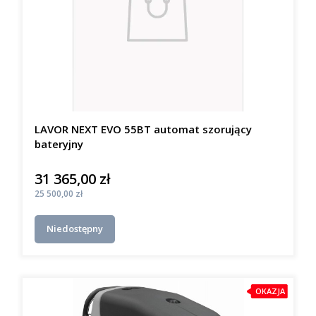
LAVOR NEXT EVO 55BT automat szorujący
bateryjny
31 365,00 zł
Cena
Cena
25 500,00 zł
Niedostępny
OKAZJA