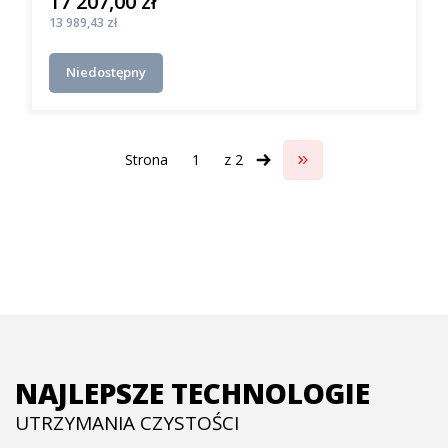
17 207,00 zł
Cena
Cena
13 989,43 zł
Niedostępny
Strona
z 2
Przejdź do ostatniej s
NAJLEPSZE TECHNOLOGIE
UTRZYMANIA CZYSTOŚCI