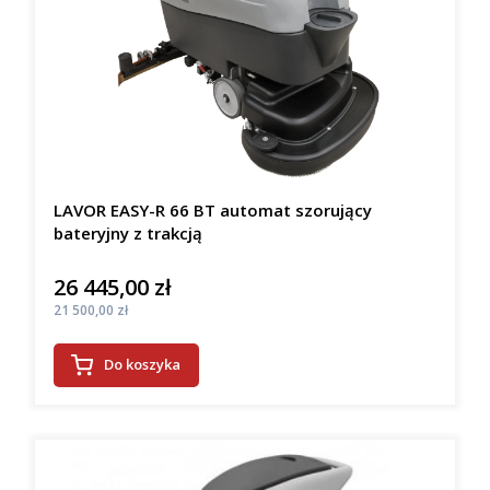
LAVOR EASY-R 66 BT automat szorujący
bateryjny z trakcją
26 445,00 zł
Cena
Cena
21 500,00 zł
Do koszyka