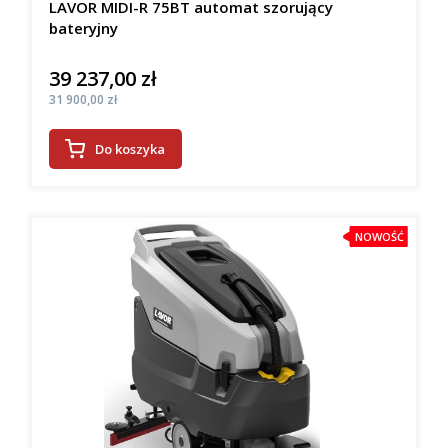
LAVOR MIDI-R 75BT automat szorujący
bateryjny
39 237,00 zł
Cena
Cena
31 900,00 zł
Do koszyka
NOWOŚĆ