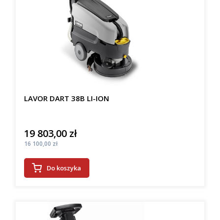
LAVOR DART 38B LI-ION
19 803,00 zł
Cena
Cena
16 100,00 zł
Do koszyka