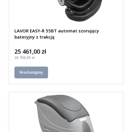
LAVOR EASY-R 55BT automat szorujący
bateryjny z trakcją
25 461,00 zł
Cena
Cena
20 700,00 zł
Niedostępny