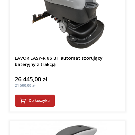
LAVOR EASY-R 66 BT automat szorujący
bateryjny z trakcją
26 445,00 zł
Cena
Cena
21 500,00 zł
Do koszyka