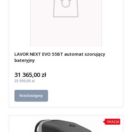
LAVOR NEXT EVO 55BT automat szorujący
bateryjny
31 365,00 zł
Cena
Cena
25 500,00 zł
Niedostępny
OKAZJA