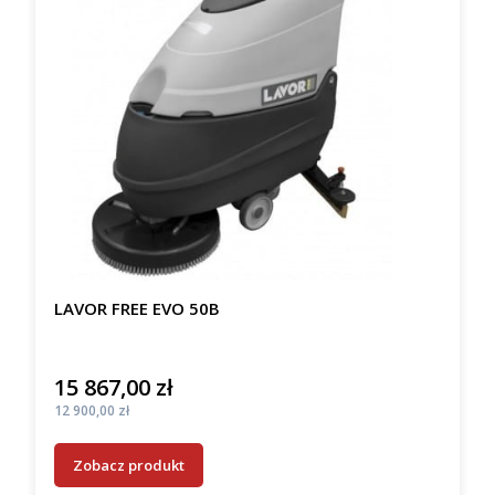
LAVOR FREE EVO 50B
15 867,00 zł
Cena
Cena
12 900,00 zł
Zobacz produkt