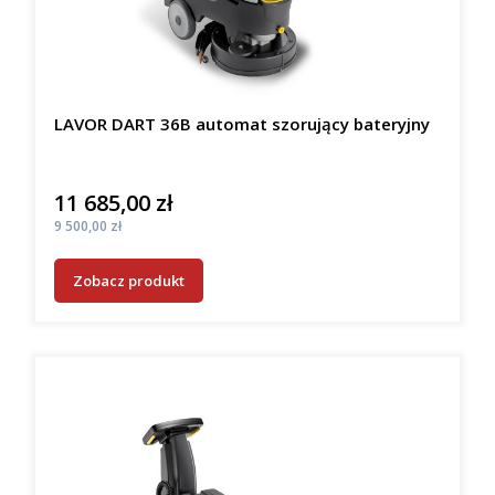
LAVOR DART 36B automat szorujący bateryjny
11 685,00 zł
Cena
Cena
9 500,00 zł
Zobacz produkt