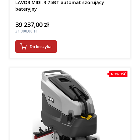
LAVOR MIDI-R 75BT automat szorujący
bateryjny
39 237,00 zł
Cena
Cena
31 900,00 zł
Do koszyka
NOWOŚĆ