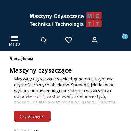
Menu
Otwórz wyszukiwarkę
Produk
Zaloguj się
Szukaj
Ulubione
Kosz
Strona główna
Maszyny czyszczące
Maszyny czyszczące są niezbędne do utrzymania
czystości różnych obiektów. Sprawdź, jak dokonać
wyboru odpowiedniego urządzenia w zależności
od powierzchni, zastosowań, zalet inwestycji,
sposobu działania oraz rodzajów napędu. Zapoznaj
się z naszą ofertą maszyn do mycia posadzek, już
teraz! Jako firma głównie działamy we Wrocławiu i
Czytaj więcej
innych miejscowościach w woj. dolnośląskim, ale
bez problemu dotrzemy również do klientów z