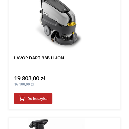
LAVOR DART 38B LI-ION
19 803,00 zł
Cena
Cena
16 100,00 zł
Do koszyka