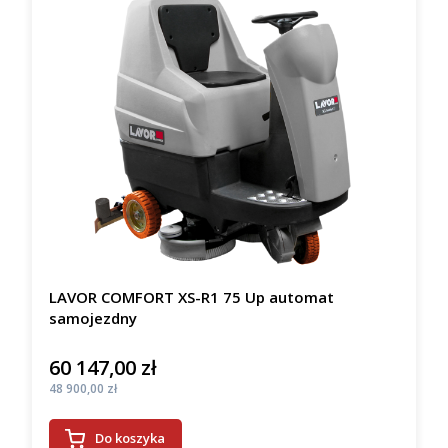
LAVOR COMFORT XS-R1 75 Up automat
samojezdny
60 147,00 zł
Cena
Cena
48 900,00 zł
Do koszyka