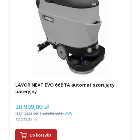
LAVOR NEXT EVO 66BTA automat szorujący
bateryjny
20 999,00 zł
Cena promocyjna
Najniższa cena:
32 595,00 zł
-36%
Cena
17 072,36 zł
Do koszyka