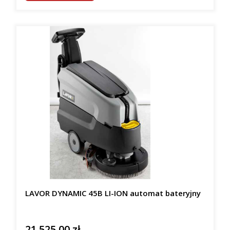
LAVOR DYNAMIC 45B LI-ION automat bateryjny
21 525,00 zł
Cena