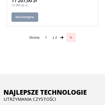
17 207,00 zł
Cena
Cena
13 989,43 zł
Niedostępny
Strona
z 2
Przejdź do ostatniej s
NAJLEPSZE TECHNOLOGIE
UTRZYMANIA CZYSTOŚCI