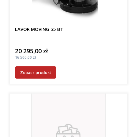
LAVOR MOVING 55 BT
20 295,00 zł
Cena
Cena
16 500,00 zł
Zobacz produkt