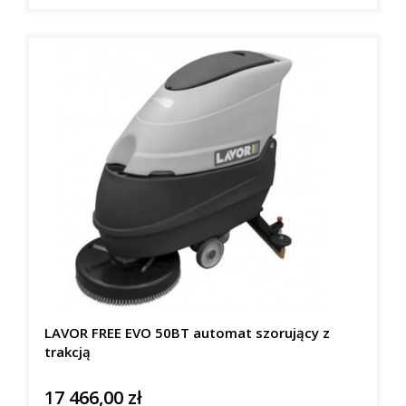
LAVOR FREE EVO 50BT automat szorujący z
trakcją
17 466,00 zł
Cena