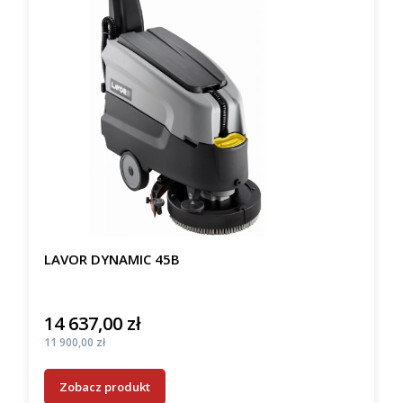
LAVOR DYNAMIC 45B
14 637,00 zł
Cena
Cena
11 900,00 zł
Zobacz produkt