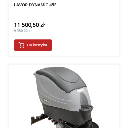
LAVOR DYNAMIC 45E
11 500,50 zł
Cena
Cena
9 350,00 zł
Do koszyka