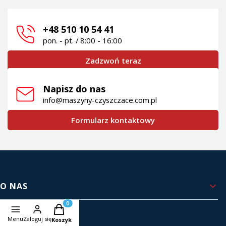
+48 510 10 54 41
pon. - pt. / 8:00 - 16:00
Zadzwoń teraz
Napisz do nas
info@maszyny-czyszczace.com.pl
Formularz kontaktowy
Linki w stopce
O NAS
Produkty w koszyku: 0. Zobacz szczegóły
Kontakt i dane firmy
Menu
Zaloguj się
Koszyk