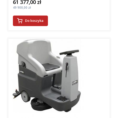
61 377,00 zł
Cena
Cena
49 900,00 zł
Do koszyka