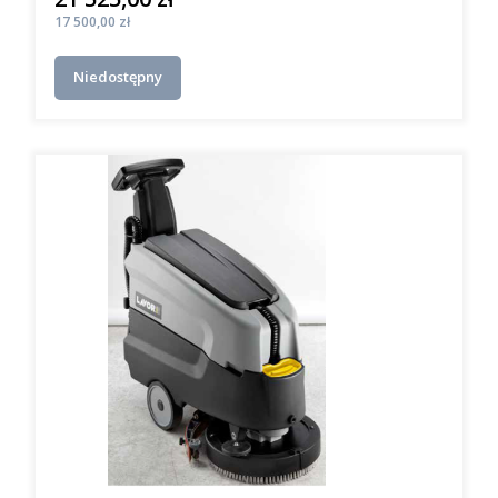
Cena
17 500,00 zł
Niedostępny