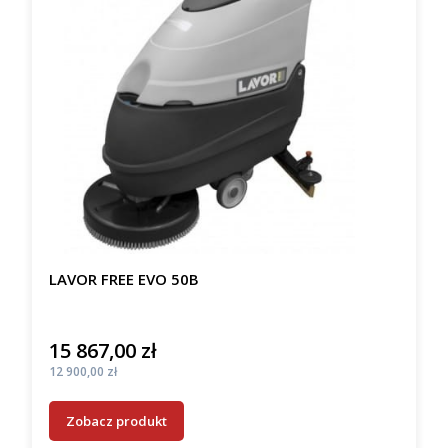
LAVOR FREE EVO 50B
15 867,00 zł
Cena
Cena
12 900,00 zł
Zobacz produkt