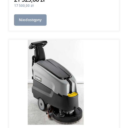
Cena
17 500,00 zł
Niedostępny