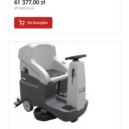
61 377,00 zł
Cena
Cena
49 900,00 zł
Do koszyka