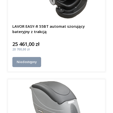
LAVOR EASY-R 55BT automat szorujący
bateryjny z trakcją
25 461,00 zł
Cena
Cena
20 700,00 zł
Niedostępny