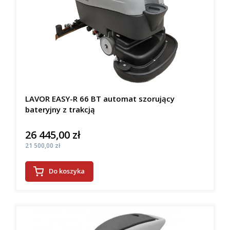
LAVOR EASY-R 66 BT automat szorujący
bateryjny z trakcją
26 445,00 zł
Cena
Cena
21 500,00 zł
Do koszyka