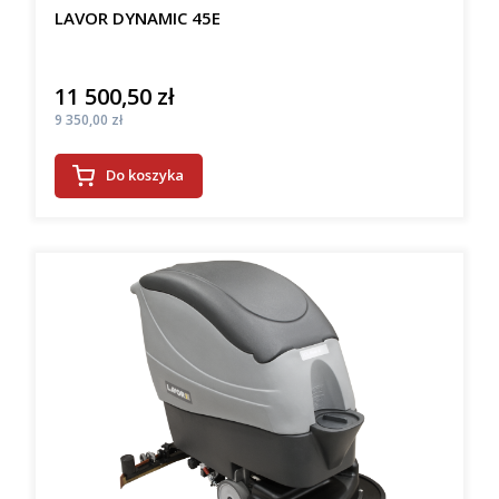
LAVOR DYNAMIC 45E
11 500,50 zł
Cena
Cena
9 350,00 zł
Do koszyka