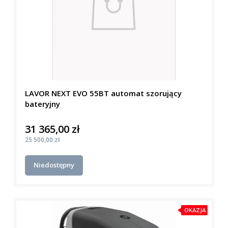
LAVOR NEXT EVO 55BT automat szorujący
bateryjny
31 365,00 zł
Cena
Cena
25 500,00 zł
Niedostępny
OKAZJA