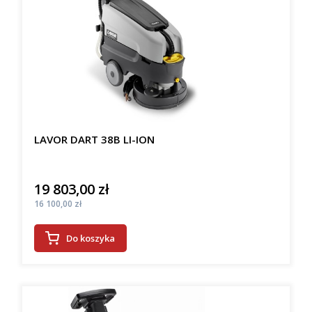
LAVOR DART 38B LI-ION
19 803,00 zł
Cena
Cena
16 100,00 zł
Do koszyka