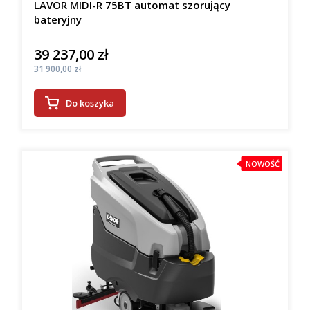
LAVOR MIDI-R 75BT automat szorujący
bateryjny
39 237,00 zł
Cena
Cena
31 900,00 zł
Do koszyka
NOWOŚĆ