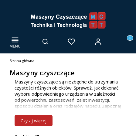
Menu
Otwórz wyszukiwarkę
Produk
Zaloguj się
Szukaj
Ulubione
Kosz
Strona główna
Maszyny czyszczące
Maszyny czyszczące są niezbędne do utrzymania
czystości różnych obiektów. Sprawdź, jak dokonać
wyboru odpowiedniego urządzenia w zależności
od powierzchni, zastosowań, zalet inwestycji,
sposobu działania oraz rodzajów napędu. Zapoznaj
się z naszą ofertą maszyn do mycia posadzek, już
teraz! Jako firma głównie działamy we Wrocławiu i
Czytaj więcej
innych miejscowościach w woj. dolnośląskim, ale
bez problemu dotrzemy również do klientów z