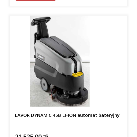
LAVOR DYNAMIC 45B LI-ION automat bateryjny
21 525,00 zł
Cena