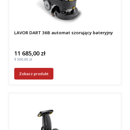
LAVOR DART 36B automat szorujący bateryjny
11 685,00 zł
Cena
Cena
9 500,00 zł
Zobacz produkt