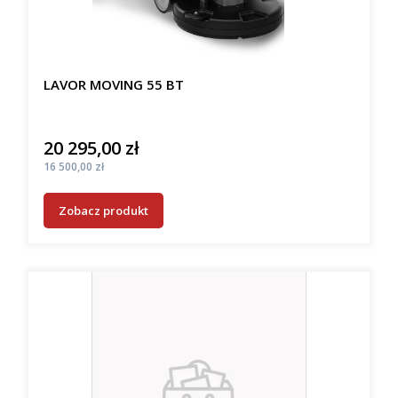
LAVOR MOVING 55 BT
20 295,00 zł
Cena
Cena
16 500,00 zł
Zobacz produkt