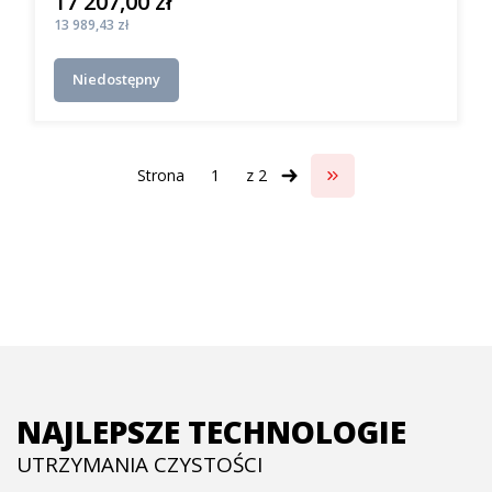
17 207,00 zł
Cena
Cena
13 989,43 zł
Niedostępny
Strona
z 2
Przejdź do ostatniej s
NAJLEPSZE TECHNOLOGIE
UTRZYMANIA CZYSTOŚCI