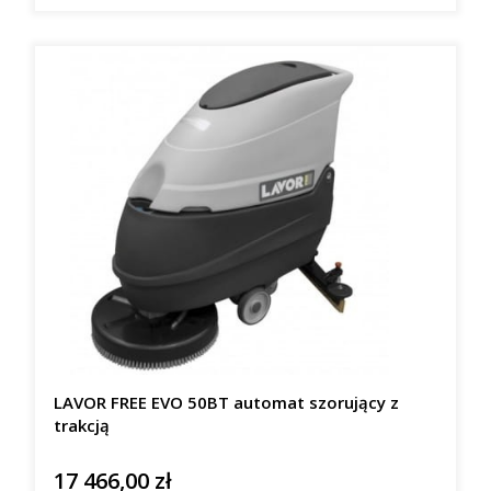
LAVOR FREE EVO 50BT automat szorujący z
trakcją
17 466,00 zł
Cena