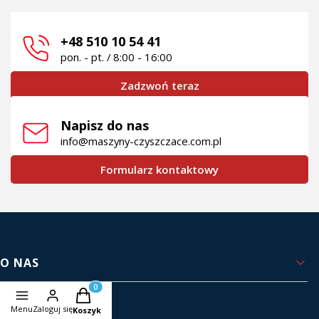
+48 510 10 54 41
pon. - pt. / 8:00 - 16:00
Zadzwoń teraz
Napisz do nas
info@maszyny-czyszczace.com.pl
Formularz kontaktowy
Linki w stopce
O NAS
Produkty w koszyku: 0. Zobacz szczegóły
Kontakt i dane firmy
Menu
Zaloguj się
Koszyk