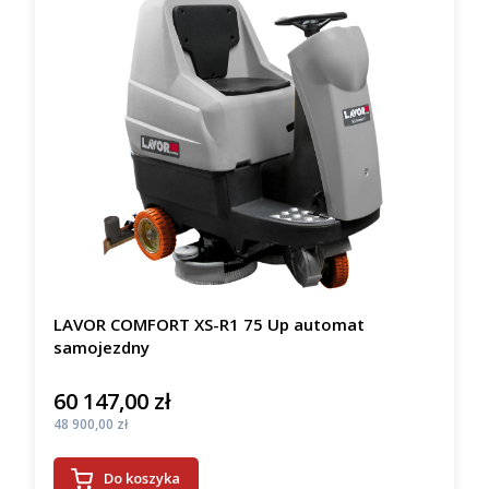
LAVOR COMFORT XS-R1 75 Up automat
samojezdny
60 147,00 zł
Cena
Cena
48 900,00 zł
Do koszyka