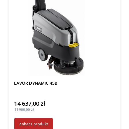
LAVOR DYNAMIC 45B
14 637,00 zł
Cena
Cena
11 900,00 zł
Zobacz produkt