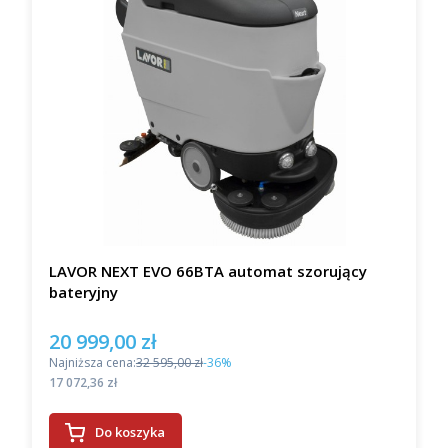
LAVOR NEXT EVO 66BTA automat szorujący
bateryjny
20 999,00 zł
Cena promocyjna
Najniższa cena:
32 595,00 zł
-36%
Cena
17 072,36 zł
Do koszyka