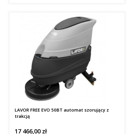
LAVOR FREE EVO 50BT automat szorujący z
trakcją
17 466,00 zł
Cena