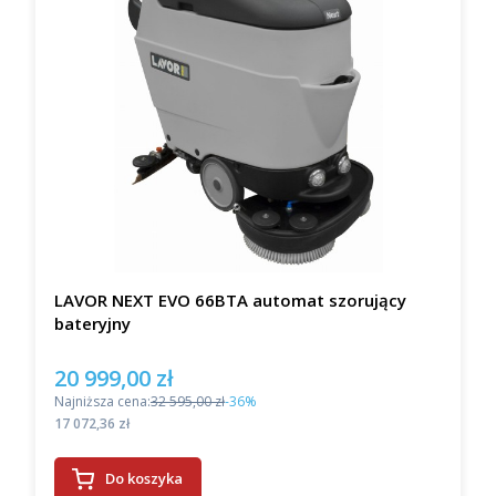
LAVOR NEXT EVO 66BTA automat szorujący
bateryjny
20 999,00 zł
Cena promocyjna
Najniższa cena:
32 595,00 zł
-36%
Cena
17 072,36 zł
Do koszyka