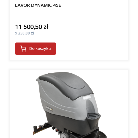
LAVOR DYNAMIC 45E
11 500,50 zł
Cena
Cena
9 350,00 zł
Do koszyka