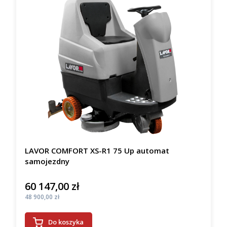
LAVOR COMFORT XS-R1 75 Up automat
samojezdny
60 147,00 zł
Cena
Cena
48 900,00 zł
Do koszyka