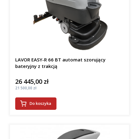
LAVOR EASY-R 66 BT automat szorujący
bateryjny z trakcją
26 445,00 zł
Cena
Cena
21 500,00 zł
Do koszyka