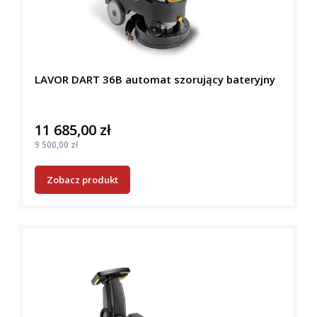
LAVOR DART 36B automat szorujący bateryjny
11 685,00 zł
Cena
Cena
9 500,00 zł
Zobacz produkt