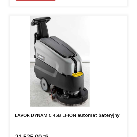
LAVOR DYNAMIC 45B LI-ION automat bateryjny
21 525,00 zł
Cena