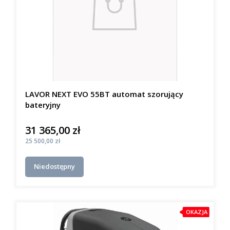
LAVOR NEXT EVO 55BT automat szorujący
bateryjny
31 365,00 zł
Cena
Cena
25 500,00 zł
Niedostępny
OKAZJA