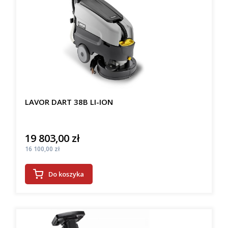
LAVOR DART 38B LI-ION
19 803,00 zł
Cena
Cena
16 100,00 zł
Do koszyka