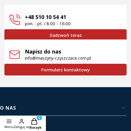
+48 510 10 54 41
pon. - pt. / 8:00 - 16:00
Zadzwoń teraz
Napisz do nas
info@maszyny-czyszczace.com.pl
Formularz kontaktowy
Linki w stopce
O NAS
Produkty w koszyku: 0. Zobacz szczegóły
Kontakt i dane firmy
Menu
Zaloguj się
Koszyk