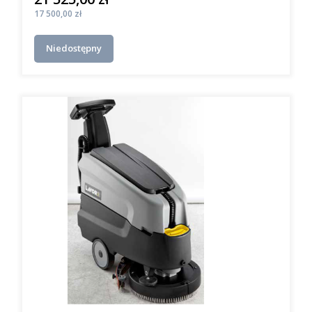
Cena
17 500,00 zł
Niedostępny