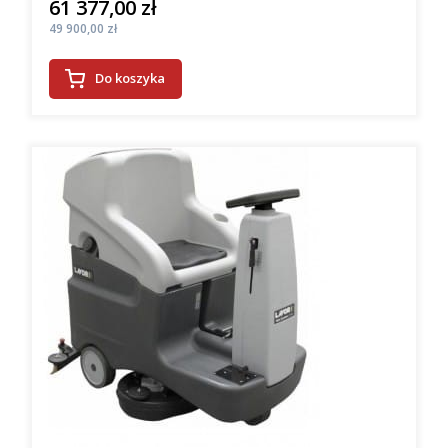
61 377,00 zł
Cena
Cena
49 900,00 zł
Do koszyka