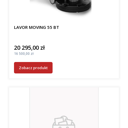
LAVOR MOVING 55 BT
20 295,00 zł
Cena
Cena
16 500,00 zł
Zobacz produkt