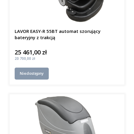
LAVOR EASY-R 55BT automat szorujący
bateryjny z trakcją
25 461,00 zł
Cena
Cena
20 700,00 zł
Niedostępny