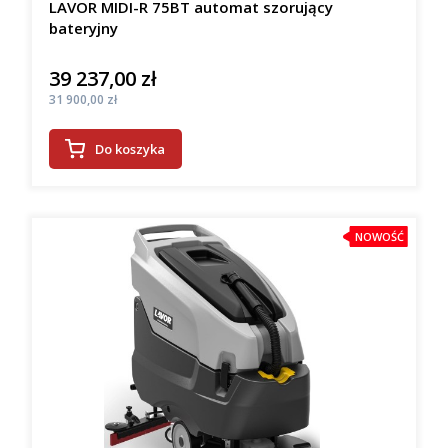
LAVOR MIDI-R 75BT automat szorujący
bateryjny
39 237,00 zł
Cena
Cena
31 900,00 zł
Do koszyka
NOWOŚĆ