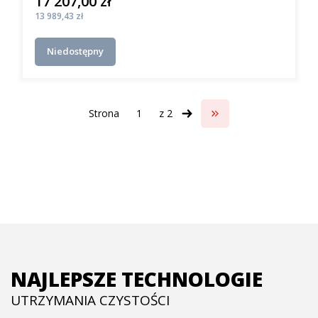
17 207,00 zł
Cena
Cena
13 989,43 zł
Niedostępny
Strona
z 2
Przejdź do ostatniej s
NAJLEPSZE TECHNOLOGIE
UTRZYMANIA CZYSTOŚCI