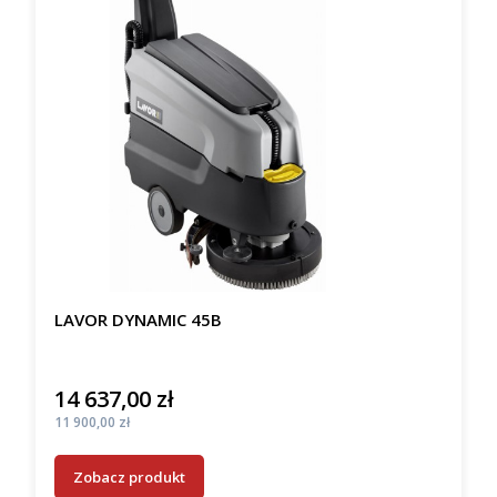
LAVOR DYNAMIC 45B
14 637,00 zł
Cena
Cena
11 900,00 zł
Zobacz produkt