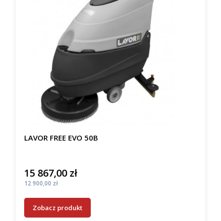
LAVOR FREE EVO 50B
15 867,00 zł
Cena
Cena
12 900,00 zł
Zobacz produkt