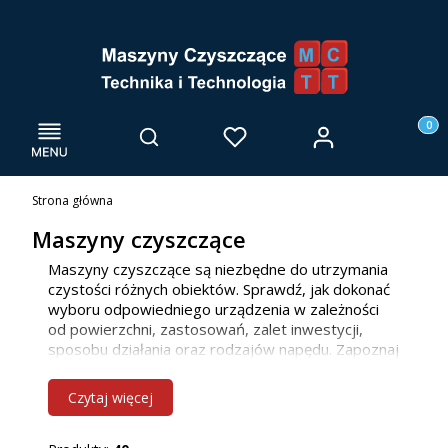
Menu
Otwórz wyszukiwarkę
Produk
Zaloguj się
Szukaj
Ulubione
Kosz
Strona główna
Maszyny czyszczące
Maszyny czyszczące są niezbędne do utrzymania
czystości różnych obiektów. Sprawdź, jak dokonać
wyboru odpowiedniego urządzenia w zależności
od powierzchni, zastosowań, zalet inwestycji,
sposobu działania oraz rodzajów napędu. Zapoznaj
się z naszą ofertą maszyn do mycia posadzek, już
teraz! Jako firma głównie działamy we Wrocławiu i
Czytaj więcej
innych miejscowościach w woj. dolnośląskim, ale
bez problemu dotrzemy również do klientów z