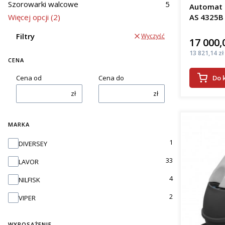
woj. dolnoś
Szorowarki walcowe
5
Automat s
Więcej opcji (2)
AS 4325B
efe
osz
Filtry
Wyczyść
kosz
17 000,
Cena
pop
Cena
13 821,14 zł
prac
CENA
Do 
Cena od
Cena do
Wrocła
zł
zł
Oferowane
podłogi. J
pady apli
MARKA
zbiera bru
Marka
1
DIVERSEY
szorowark
wieloma fi
33
LAVOR
Rodza
4
NILFISK
2
VIPER
Automaty 
kab
WYPOSAŻENIE