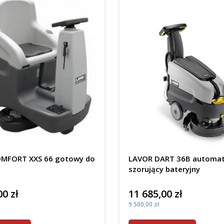
MFORT XXS 66 gotowy do
LAVOR DART 36B automa
szorujący bateryjny
00 zł
11 685,00 zł
Cena
Cena
9 500,00 zł