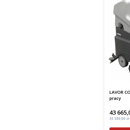
LAVOR CO
pracy
43 665,
Cena
Cena
35 500,00 zł