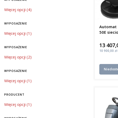
mobi
Bat
wyposażenie
Więcej opcji (4)
elek
Jaki j
WYPOSAŻENIE
Automat 
50E sieci
wyposażenie
Więcej opcji (1)
W regioni
m²/h
mycia pos
13 407,
Cena
niezawodno
WYPOSAŻENIE
różnią się
Cena
10 900,00 zł
wyposażenie
Więcej opcji (2)
mał
śred
Niedost
kosz
WYPOSAŻENIE
duże
wyposażenie
Więcej opcji (1)
kosz
Inwestycj
PRODUCENT
czystości,
jak szkoły
Producent
Więcej opcji (1)
Innow