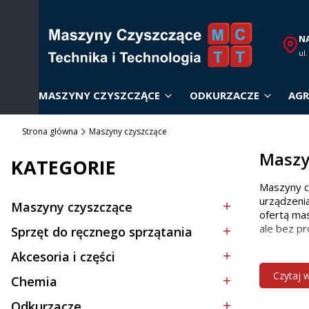
N
ul
MASZYNY CZYSZCZĄCE
ODKURZACZE
AGR
Strona główna
Maszyny czyszczące
Maszy
KATEGORIE
Maszyny c
urządzenia
Maszyny czyszczące
Kategoria - Maszyny czyszczące
ofertą mas
ale bez pr
Sprzęt do ręcznego sprzątania
Kategoria - Sprzęt do ręcznego sprzątania
Akcesoria i części
Dobór
Kategoria - Akcesoria i części
Czytaj 
Chemia
Kategoria - Chemia
Wybór odp
Odkurzacze