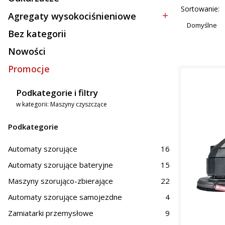
Kategoria - Odkurzacze
mał
Lista p
Sortowanie:
spra
Agregaty wysokociśnieniowe
Kategoria - Agregaty wysokociśnieniowe
Duż
Domyślne
Bez kategorii
z mi
Kategoria - Bez kategorii
Nowości
Zasto
Promocje
Oferowane
Podkategorie i filtry
Prz
w kategorii: Maszyny czyszczące
Hand
Obs
Podkategorie
Na terenie
magazynów
Automaty szorujące
16
skuteczne 
zastosowa
Automaty szorujące bateryjne
15
woj. dolno
Maszyny szorująco-zbierające
22
Dlacz
Automaty szorujące samojezdne
4
Zamiatarki przemysłowe
9
Inwestycja