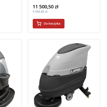
11 500,50 zł
Cena
Cena
9 350,00 zł
Do koszyka