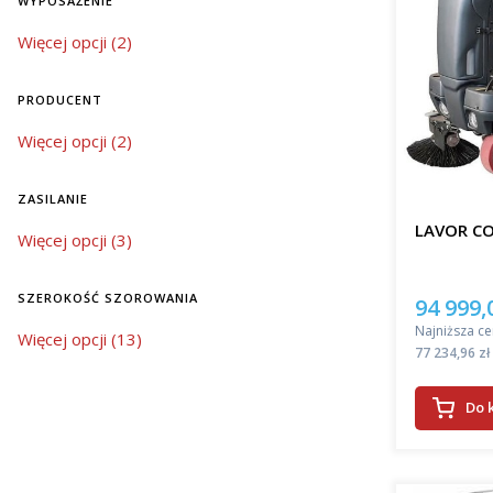
WYPOSAŻENIE
Oferowane
wyposażenie
Więcej opcji (2)
znacząco 
automatycz
środków c
PRODUCENT
szczotek, 
sprzątanie
Producent
Więcej opcji (2)
bardziej 
Wybór 
ZASILANIE
LAVOR C
zasilanie
Więcej opcji (3)
Jeśli szuk
nowoczesn
znacząco 
SZEROKOŚĆ SZOROWANIA
94 999,
Cena pro
powierzch
Najniższa ce
szerokość szorowania
Więcej opcji (13)
do dużych
Cena
77 234,96 zł
Wrocławiu!
można utr
Do 