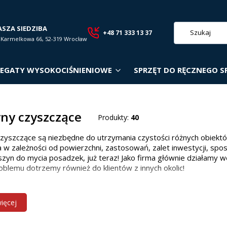
ASZA SIEDZIBA
+48 71 333 13 37
. Karmelkowa 66, 52-319 Wrocław
EGATY WYSOKOCIŚNIENIOWE
SPRZĘT DO RĘCZNEGO S
ny czyszczące
Produkty:
40
zyszczące są niezbędne do utrzymania czystości różnych obiekt
 w zależności od powierzchni, zastosowań, zalet inwestycji, spo
zyn do mycia posadzek, już teraz! Jako firma głównie działamy w
oblemu dotrzemy również do klientów z innych okolic!
 maszyn czyszczących w zależności od p
więcej
owiedniego modelu zależy od wielkości i rodzaju powierzchni: