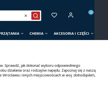
Produkty w ko
Zaloguj się
Ulubione
Koszyk
Wyczyść
Szukaj
PRZĄTANIA
CHEMIA
AKCESORIA I CZĘŚCI
ów. Sprawdź, jak dokonać wyboru odpowiedniego
sobu działania oraz rodzajów napędu. Zapoznaj się z naszą
e Wrocławiu i innych miejscowościach w woj. dolnośląskim,
owierzchni