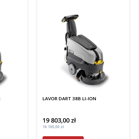
t
LAVOR DART 38B LI-ION
19 803,00 zł
Cena
Cena
16 100,00 zł