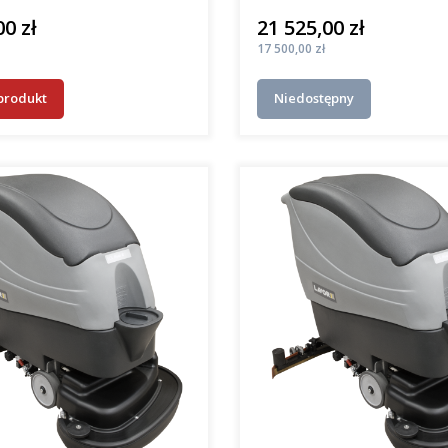
00 zł
21 525,00 zł
Cena
Cena
17 500,00 zł
produkt
Niedostępny