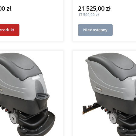
00 zł
21 525,00 zł
Cena
Cena
17 500,00 zł
produkt
Niedostępny