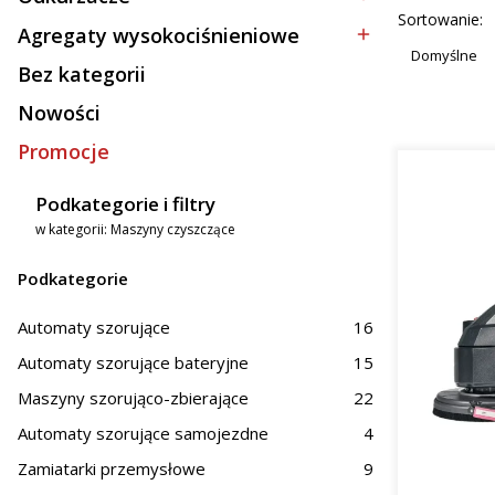
Kategoria - Odkurzacze
mał
Lista p
Sortowanie:
spra
Agregaty wysokociśnieniowe
Kategoria - Agregaty wysokociśnieniowe
Duż
Domyślne
Bez kategorii
z mi
Kategoria - Bez kategorii
Nowości
Zasto
Promocje
Oferowane
Podkategorie i filtry
Prz
w kategorii: Maszyny czyszczące
Hand
Obs
Podkategorie
Na terenie
magazynów
Automaty szorujące
16
skuteczne 
zastosowa
Automaty szorujące bateryjne
15
woj. dolno
Maszyny szorująco-zbierające
22
Dlacz
Automaty szorujące samojezdne
4
Zamiatarki przemysłowe
9
Inwestycja