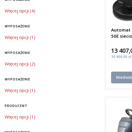
mobi
Bat
wyposażenie
Więcej opcji (4)
elek
Jaki j
WYPOSAŻENIE
Automat 
50E sieci
wyposażenie
Więcej opcji (1)
W regioni
m²/h
mycia pos
13 407,
Cena
niezawodno
WYPOSAŻENIE
różnią się
Cena
10 900,00 zł
wyposażenie
Więcej opcji (2)
mał
śred
Niedost
kosz
WYPOSAŻENIE
duże
wyposażenie
Więcej opcji (1)
kosz
Inwestycj
PRODUCENT
czystości,
jak szkoły
Producent
Więcej opcji (1)
Innow