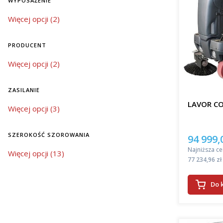
WYPOSAŻENIE
Oferowane
wyposażenie
Więcej opcji (2)
znacząco 
automatycz
środków c
PRODUCENT
szczotek, 
sprzątanie
Producent
Więcej opcji (2)
bardziej 
Wybór 
ZASILANIE
LAVOR C
zasilanie
Więcej opcji (3)
Jeśli szuk
nowoczesn
znacząco 
SZEROKOŚĆ SZOROWANIA
94 999,
Cena pro
powierzch
Najniższa ce
szerokość szorowania
Więcej opcji (13)
do dużych
Cena
77 234,96 zł
Wrocławiu!
można utr
Do 