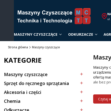
N
ul
MASZYNY CZYSZCZĄCE
ODKURZACZE
AGR
Strona główna
Maszyny czyszczące
Maszy
KATEGORIE
Maszyny c
urządzenia
Maszyny czyszczące
Kategoria - Maszyny czyszczące
ofertą mas
ale bez pr
Sprzęt do ręcznego sprzątania
Kategoria - Sprzęt do ręcznego sprzątania
Akcesoria i części
Dobór
Kategoria - Akcesoria i części
Czytaj 
Chemia
Kategoria - Chemia
Wybór odp
Odkurzacze