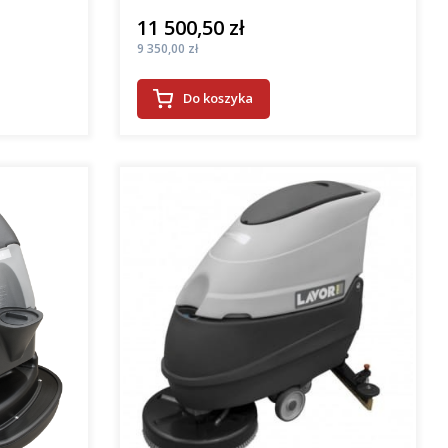
11 500,50 zł
Cena
Cena
9 350,00 zł
Do koszyka