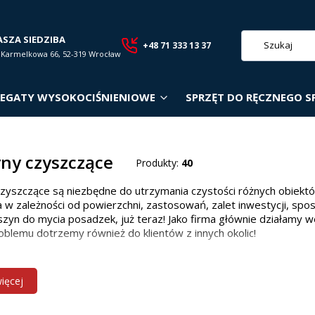
ASZA SIEDZIBA
+48 71 333 13 37
. Karmelkowa 66, 52-319 Wrocław
EGATY WYSOKOCIŚNIENIOWE
SPRZĘT DO RĘCZNEGO S
ny czyszczące
Produkty:
40
zyszczące są niezbędne do utrzymania czystości różnych obiekt
 w zależności od powierzchni, zastosowań, zalet inwestycji, spo
zyn do mycia posadzek, już teraz! Jako firma głównie działamy w
oblemu dotrzemy również do klientów z innych okolic!
 maszyn czyszczących w zależności od p
więcej
owiedniego modelu zależy od wielkości i rodzaju powierzchni: