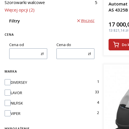
woj. dolnoś
Szorowarki walcowe
5
Automat s
Więcej opcji (2)
AS 4325B
efe
osz
Filtry
Wyczyść
kosz
17 000,
Cena
pop
Cena
13 821,14 zł
prac
CENA
Do 
Cena od
Cena do
Wrocła
zł
zł
Oferowane
podłogi. J
pady apli
MARKA
zbiera bru
Marka
1
DIVERSEY
szorowark
wieloma fi
33
LAVOR
Rodza
4
NILFISK
2
VIPER
Automaty 
kab
WYPOSAŻENIE