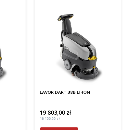
t
LAVOR DART 38B LI-ION
19 803,00 zł
Cena
Cena
16 100,00 zł