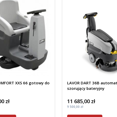
MFORT XXS 66 gotowy do
LAVOR DART 36B automa
szorujący bateryjny
00 zł
11 685,00 zł
Cena
Cena
9 500,00 zł