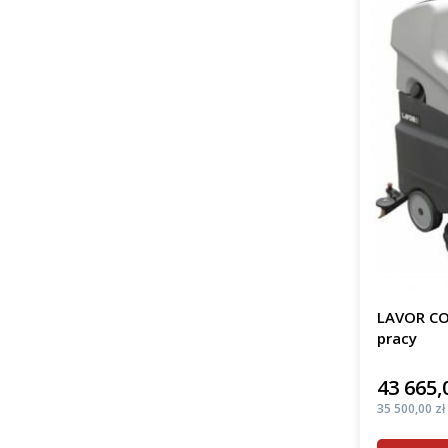
LAVOR CO
pracy
43 665,
Cena
Cena
35 500,00 zł