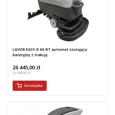
LAVOR EASY-R 66 BT automat szorujący
bateryjny z trakcją
26 445,00 zł
Cena
Cena
21 500,00 zł
Do koszyka