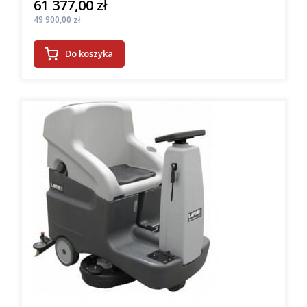
61 377,00 zł
Cena
Cena
49 900,00 zł
Do koszyka