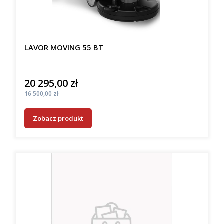
LAVOR MOVING 55 BT
20 295,00 zł
Cena
Cena
16 500,00 zł
Zobacz produkt