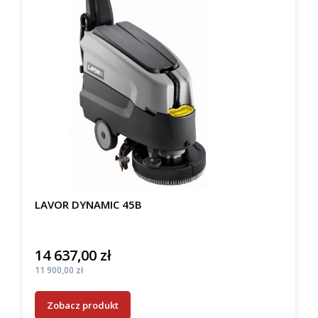
LAVOR DYNAMIC 45B
14 637,00 zł
Cena
Cena
11 900,00 zł
Zobacz produkt