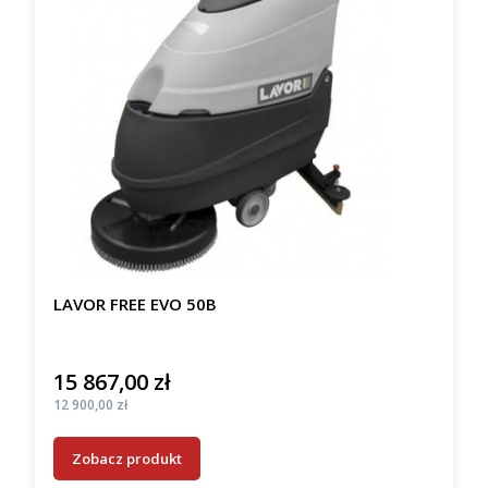
LAVOR FREE EVO 50B
15 867,00 zł
Cena
Cena
12 900,00 zł
Zobacz produkt