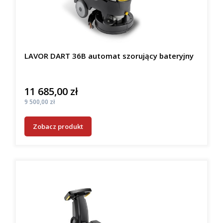
LAVOR DART 36B automat szorujący bateryjny
11 685,00 zł
Cena
Cena
9 500,00 zł
Zobacz produkt