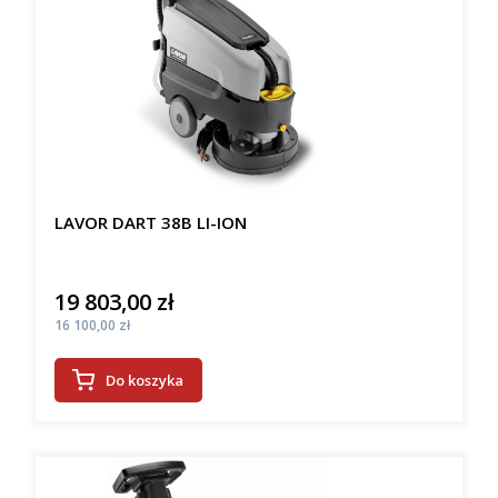
LAVOR DART 38B LI-ION
19 803,00 zł
Cena
Cena
16 100,00 zł
Do koszyka