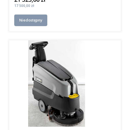
Cena
17 500,00 zł
Niedostępny