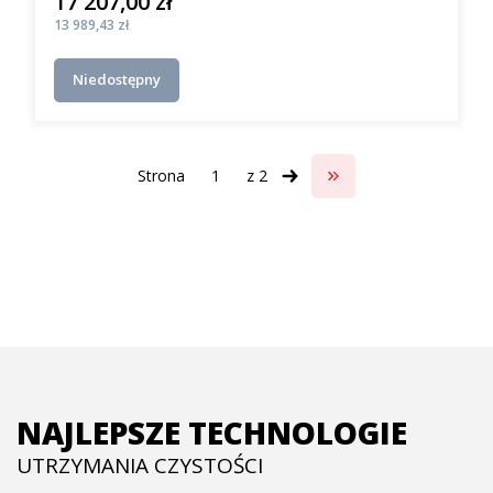
17 207,00 zł
Cena
Cena
13 989,43 zł
Niedostępny
Strona
z 2
Przejdź do ostatniej s
NAJLEPSZE TECHNOLOGIE
UTRZYMANIA CZYSTOŚCI