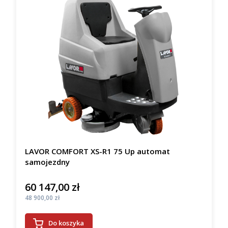
LAVOR COMFORT XS-R1 75 Up automat
samojezdny
60 147,00 zł
Cena
Cena
48 900,00 zł
Do koszyka