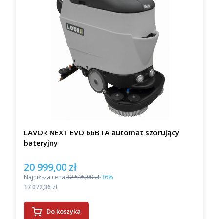
LAVOR NEXT EVO 66BTA automat szorujący
bateryjny
20 999,00 zł
Cena promocyjna
Najniższa cena:
32 595,00 zł
-36%
Cena
17 072,36 zł
Do koszyka