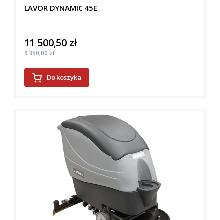
LAVOR DYNAMIC 45E
11 500,50 zł
Cena
Cena
9 350,00 zł
Do koszyka