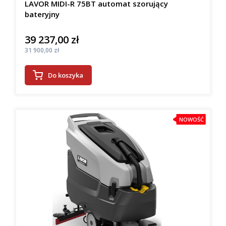
LAVOR MIDI-R 75BT automat szorujący
bateryjny
39 237,00 zł
Cena
Cena
31 900,00 zł
Do koszyka
NOWOŚĆ