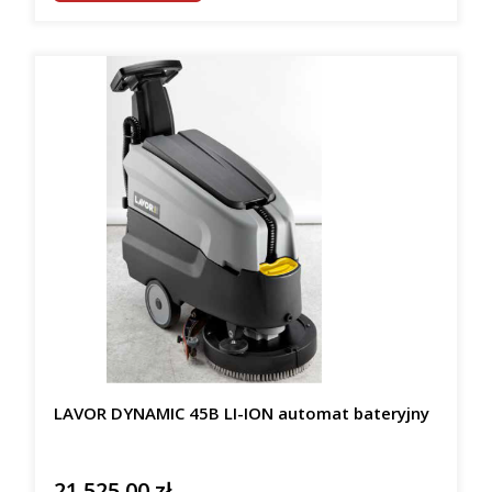
LAVOR DYNAMIC 45B LI-ION automat bateryjny
21 525,00 zł
Cena