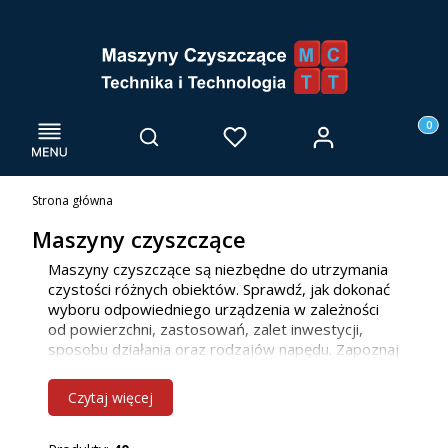
Menu
Otwórz wyszukiwarkę
Produk
Zaloguj się
Szukaj
Ulubione
Kosz
Strona główna
Maszyny czyszczące
Maszyny czyszczące są niezbędne do utrzymania
czystości różnych obiektów. Sprawdź, jak dokonać
wyboru odpowiedniego urządzenia w zależności
od powierzchni, zastosowań, zalet inwestycji,
sposobu działania oraz rodzajów napędu. Zapoznaj
się z naszą ofertą maszyn do mycia posadzek, już
teraz! Jako firma głównie działamy we Wrocławiu i
Czytaj więcej
innych miejscowościach w woj. dolnośląskim, ale
bez problemu dotrzemy również do klientów z