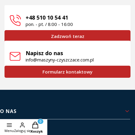
+48 510 10 54 41
pon. - pt. / 8:00 - 16:00
Zadzwoń teraz
Napisz do nas
info@maszyny-czyszczace.com.pl
Formularz kontaktowy
Linki w stopce
O NAS
Produkty w koszyku: 0. Zobacz szczegóły
Kontakt i dane firmy
Menu
Zaloguj się
Koszyk