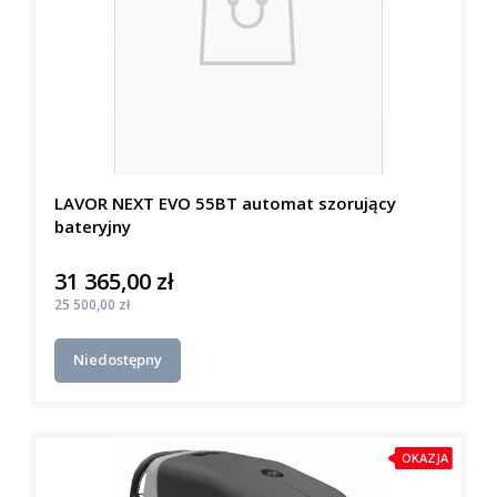
LAVOR NEXT EVO 55BT automat szorujący
bateryjny
31 365,00 zł
Cena
Cena
25 500,00 zł
Niedostępny
OKAZJA