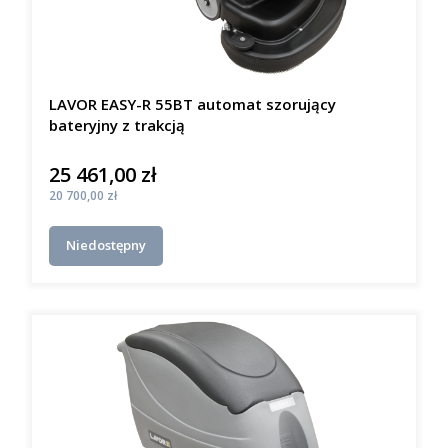
LAVOR EASY-R 55BT automat szorujący
bateryjny z trakcją
25 461,00 zł
Cena
Cena
20 700,00 zł
Niedostępny