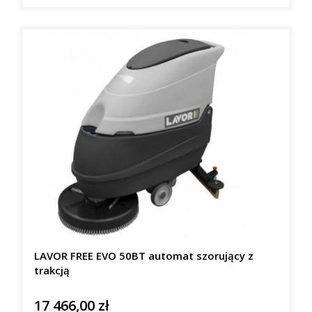
LAVOR FREE EVO 50BT automat szorujący z
trakcją
17 466,00 zł
Cena