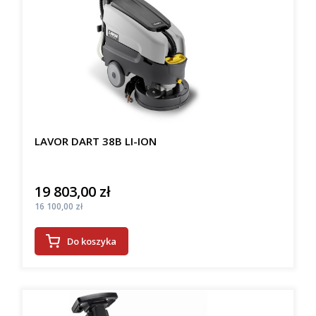
LAVOR DART 38B LI-ION
19 803,00 zł
Cena
Cena
16 100,00 zł
Do koszyka