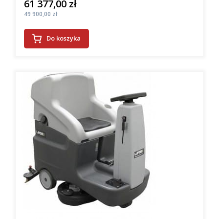
61 377,00 zł
Cena
Cena
49 900,00 zł
Do koszyka