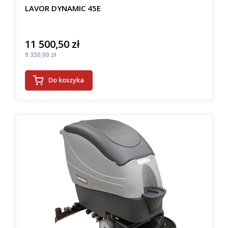
LAVOR DYNAMIC 45E
11 500,50 zł
Cena
Cena
9 350,00 zł
Do koszyka