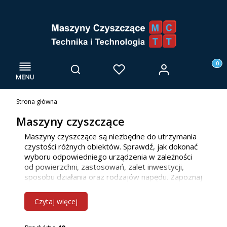
Menu
Otwórz wyszukiwarkę
Produk
Zaloguj się
Szukaj
Ulubione
Kosz
Strona główna
Maszyny czyszczące
Maszyny czyszczące są niezbędne do utrzymania
czystości różnych obiektów. Sprawdź, jak dokonać
wyboru odpowiedniego urządzenia w zależności
od powierzchni, zastosowań, zalet inwestycji,
sposobu działania oraz rodzajów napędu. Zapoznaj
się z naszą ofertą maszyn do mycia posadzek, już
teraz! Jako firma głównie działamy we Wrocławiu i
Czytaj więcej
innych miejscowościach w woj. dolnośląskim, ale
bez problemu dotrzemy również do klientów z