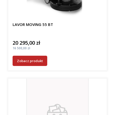
LAVOR MOVING 55 BT
20 295,00 zł
Cena
Cena
16 500,00 zł
Zobacz produkt