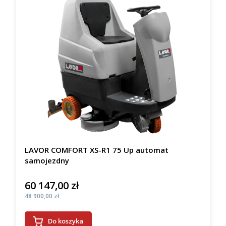
LAVOR COMFORT XS-R1 75 Up automat
samojezdny
60 147,00 zł
Cena
Cena
48 900,00 zł
Do koszyka