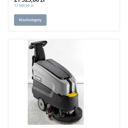
Cena
17 500,00 zł
Niedostępny