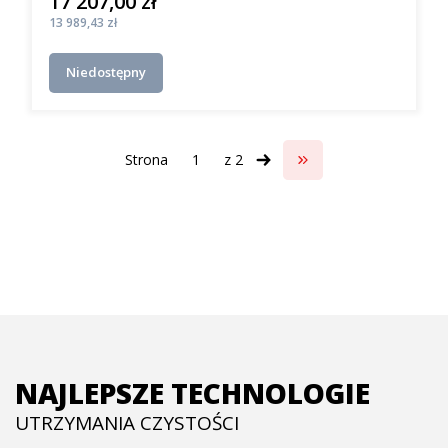
17 207,00 zł
Cena
Cena
13 989,43 zł
Niedostępny
Strona
z 2
Przejdź do ostatniej s
NAJLEPSZE TECHNOLOGIE
UTRZYMANIA CZYSTOŚCI