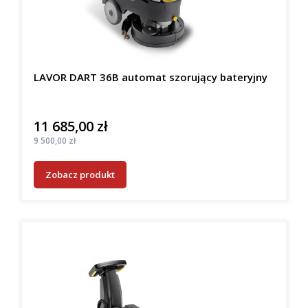
LAVOR DART 36B automat szorujący bateryjny
11 685,00 zł
Cena
Cena
9 500,00 zł
Zobacz produkt