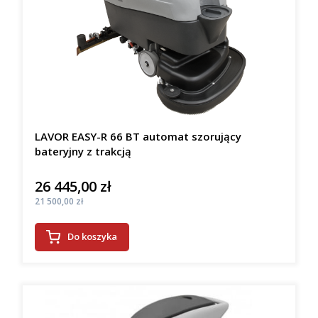
LAVOR EASY-R 66 BT automat szorujący
bateryjny z trakcją
26 445,00 zł
Cena
Cena
21 500,00 zł
Do koszyka