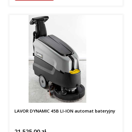
LAVOR DYNAMIC 45B LI-ION automat bateryjny
21 525,00 zł
Cena