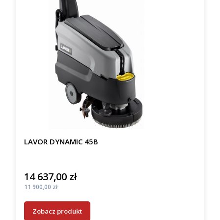
LAVOR DYNAMIC 45B
14 637,00 zł
Cena
Cena
11 900,00 zł
Zobacz produkt