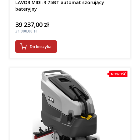
LAVOR MIDI-R 75BT automat szorujący
bateryjny
39 237,00 zł
Cena
Cena
31 900,00 zł
Do koszyka
NOWOŚĆ