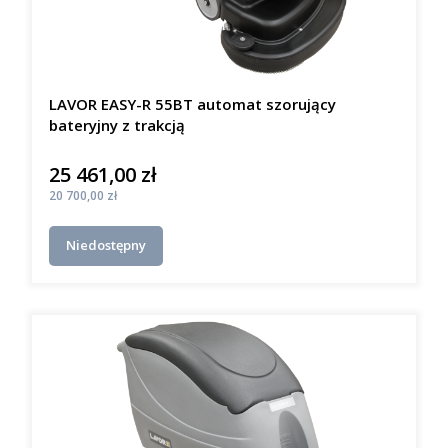
LAVOR EASY-R 55BT automat szorujący
bateryjny z trakcją
25 461,00 zł
Cena
Cena
20 700,00 zł
Niedostępny