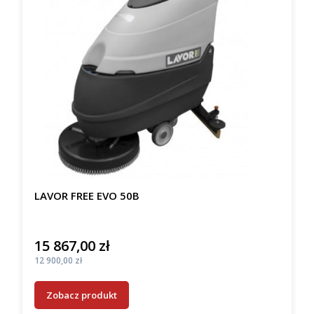
LAVOR FREE EVO 50B
15 867,00 zł
Cena
Cena
12 900,00 zł
Zobacz produkt