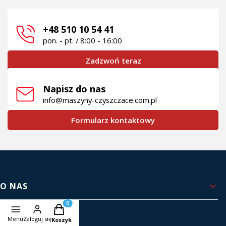
+48 510 10 54 41
pon. - pt. / 8:00 - 16:00
Zadzwoń teraz
Napisz do nas
info@maszyny-czyszczace.com.pl
Formularz kontaktowy
Linki w stopce
O NAS
Produkty w koszyku: 0. Zobacz szczegóły
Kontakt i dane firmy
Menu
Zaloguj się
Koszyk