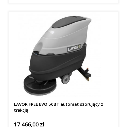
LAVOR FREE EVO 50BT automat szorujący z
trakcją
17 466,00 zł
Cena