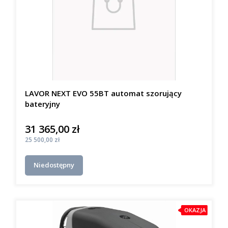
LAVOR NEXT EVO 55BT automat szorujący
bateryjny
31 365,00 zł
Cena
Cena
25 500,00 zł
Niedostępny
OKAZJA