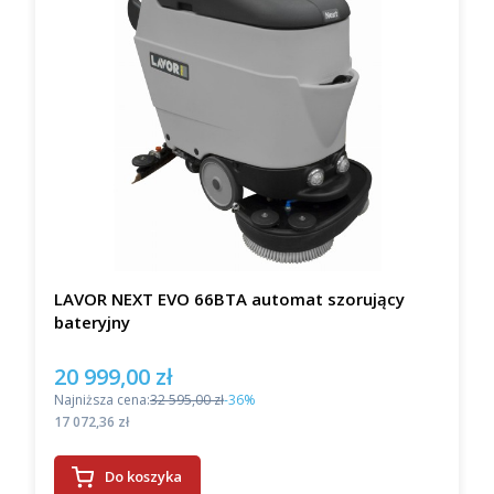
LAVOR NEXT EVO 66BTA automat szorujący
bateryjny
20 999,00 zł
Cena promocyjna
Najniższa cena:
32 595,00 zł
-36%
Cena
17 072,36 zł
Do koszyka