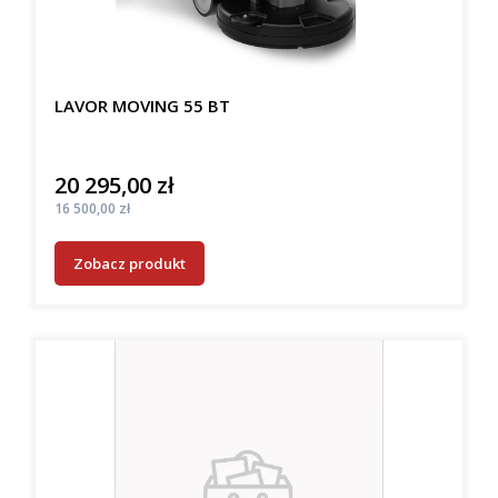
LAVOR MOVING 55 BT
20 295,00 zł
Cena
Cena
16 500,00 zł
Zobacz produkt