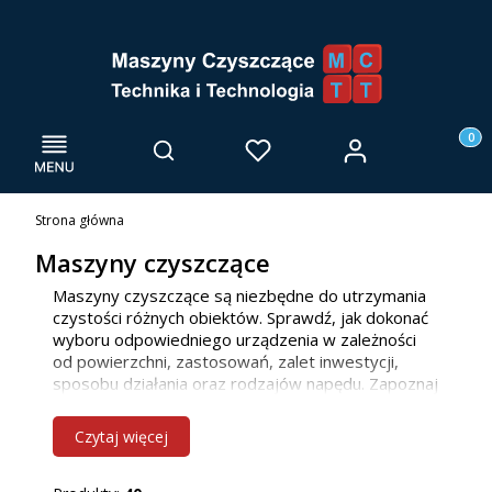
Menu
Otwórz wyszukiwarkę
Produk
Zaloguj się
Szukaj
Ulubione
Kosz
Strona główna
Maszyny czyszczące
Maszyny czyszczące są niezbędne do utrzymania
czystości różnych obiektów. Sprawdź, jak dokonać
wyboru odpowiedniego urządzenia w zależności
od powierzchni, zastosowań, zalet inwestycji,
sposobu działania oraz rodzajów napędu. Zapoznaj
się z naszą ofertą maszyn do mycia posadzek, już
teraz! Jako firma głównie działamy we Wrocławiu i
Czytaj więcej
innych miejscowościach w woj. dolnośląskim, ale
bez problemu dotrzemy również do klientów z