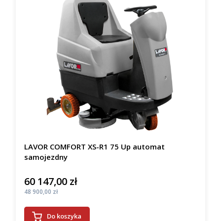
LAVOR COMFORT XS-R1 75 Up automat
samojezdny
60 147,00 zł
Cena
Cena
48 900,00 zł
Do koszyka