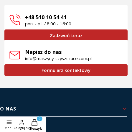
+48 510 10 54 41
pon. - pt. / 8:00 - 16:00
Zadzwoń teraz
Napisz do nas
info@maszyny-czyszczace.com.pl
Formularz kontaktowy
Linki w stopce
O NAS
Produkty w koszyku: 0. Zobacz szczegóły
Kontakt i dane firmy
Menu
Zaloguj się
Koszyk