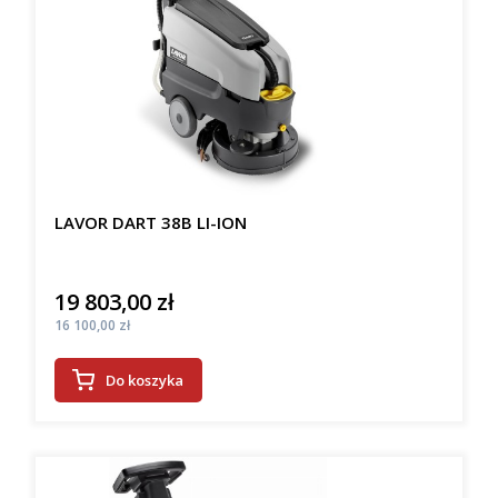
LAVOR DART 38B LI-ION
19 803,00 zł
Cena
Cena
16 100,00 zł
Do koszyka