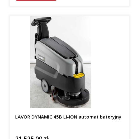
LAVOR DYNAMIC 45B LI-ION automat bateryjny
21 525,00 zł
Cena