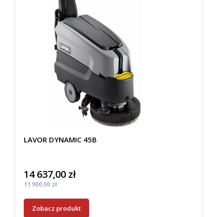
LAVOR DYNAMIC 45B
14 637,00 zł
Cena
Cena
11 900,00 zł
Zobacz produkt