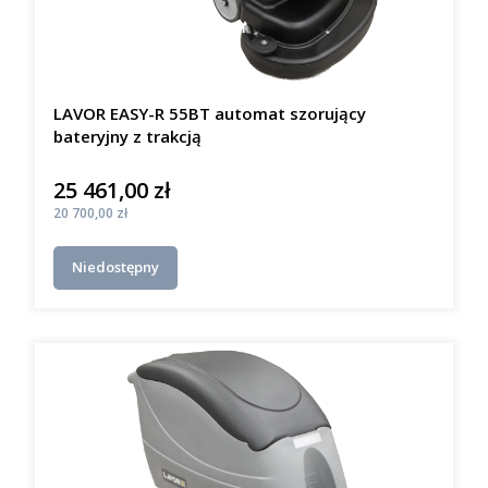
LAVOR EASY-R 55BT automat szorujący
bateryjny z trakcją
25 461,00 zł
Cena
Cena
20 700,00 zł
Niedostępny