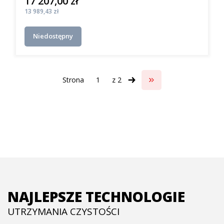
17 207,00 zł
Cena
Cena
13 989,43 zł
Niedostępny
Strona
z 2
Przejdź do ostatniej s
NAJLEPSZE TECHNOLOGIE
UTRZYMANIA CZYSTOŚCI