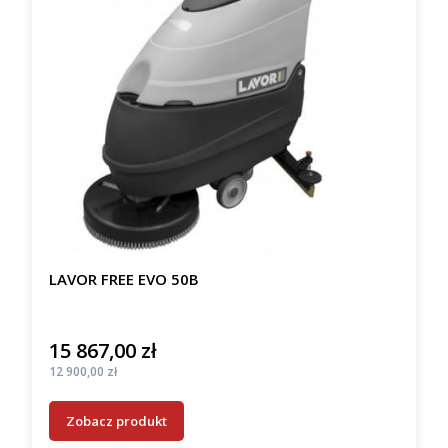
LAVOR FREE EVO 50B
15 867,00 zł
Cena
Cena
12 900,00 zł
Zobacz produkt