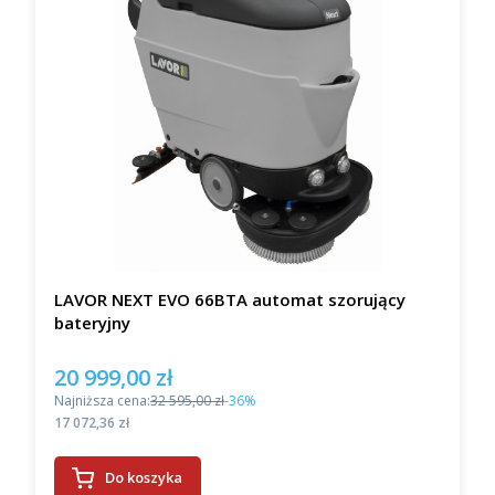
LAVOR NEXT EVO 66BTA automat szorujący
bateryjny
20 999,00 zł
Cena promocyjna
Najniższa cena:
32 595,00 zł
-36%
Cena
17 072,36 zł
Do koszyka