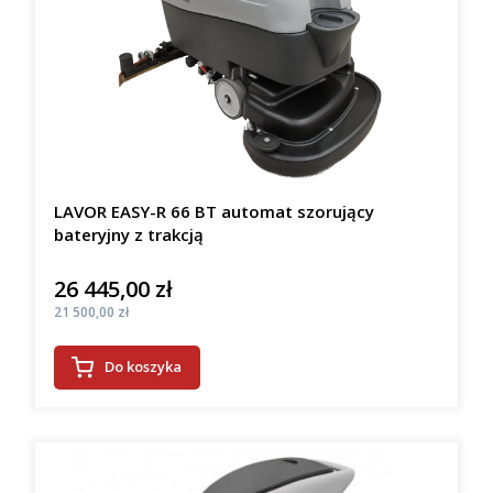
LAVOR EASY-R 66 BT automat szorujący
bateryjny z trakcją
26 445,00 zł
Cena
Cena
21 500,00 zł
Do koszyka