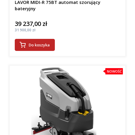
LAVOR MIDI-R 75BT automat szorujący
bateryjny
39 237,00 zł
Cena
Cena
31 900,00 zł
Do koszyka
NOWOŚĆ