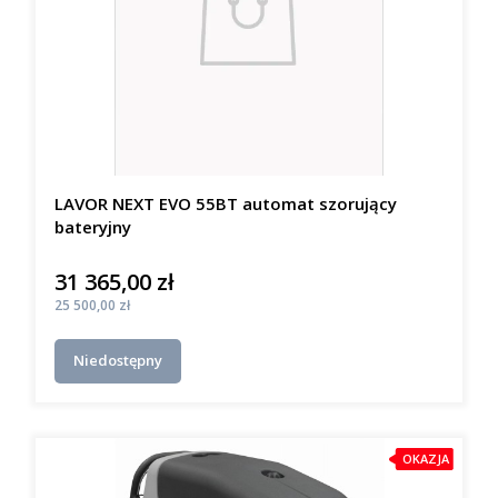
LAVOR NEXT EVO 55BT automat szorujący
bateryjny
31 365,00 zł
Cena
Cena
25 500,00 zł
Niedostępny
OKAZJA