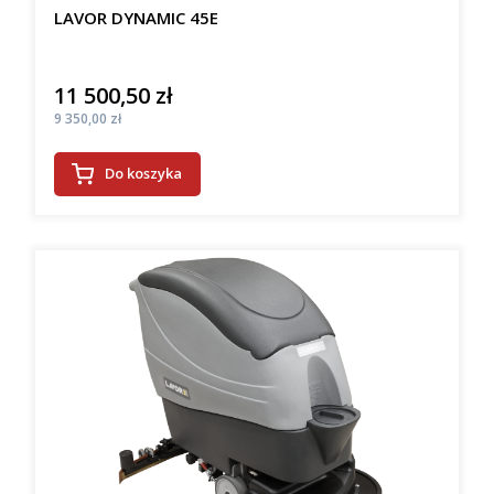
LAVOR DYNAMIC 45E
11 500,50 zł
Cena
Cena
9 350,00 zł
Do koszyka