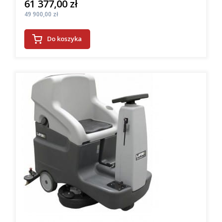
61 377,00 zł
Cena
Cena
49 900,00 zł
Do koszyka