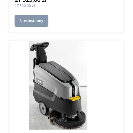
Cena
17 500,00 zł
Niedostępny