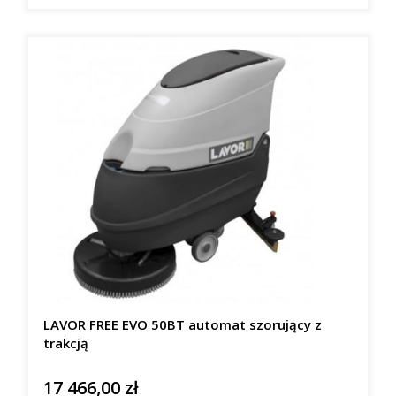
LAVOR FREE EVO 50BT automat szorujący z
trakcją
17 466,00 zł
Cena