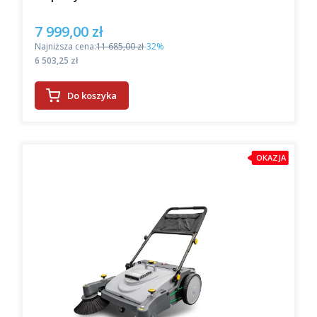
EVO 50BT, automat szorujący z napędem,
przeznaczony do dużych przestrzeni,
7 999,00 zł
Cena promocyjna
kosztuje 17 466 zł.
Najniższa cena:
11 685,00 zł
-32%
Inwestycja w odpowiednio dobraną maszynę
Cena
6 503,25 zł
czyszczącą pozwala nie tylko zaoszczędzić czas i
koszty związane z utrzymaniem czystości, ale
Do koszyka
również znacząco podnosi standardy higieny. Jest
to kluczowe zwłaszcza w miejscach o wysokim
natężeniu ruchu, takich jak szkoły, szpitale, hotele
czy obiekty przemysłowe, gdzie czystość oraz
OKAZJA
bezpieczeństwo mają ogromne znaczenie.
Innowacyjne technologie w
maszynach do mycia posadzek
Oferowane przez nas maszyny do mycia posadzek
we Wrocławiu to urządzenia zapewniające wysoką
skuteczność czyszczenia, znacząco podnoszących
efektywność pracy. Wiele szorowarek
wyposażonych jest w inteligentne systemy
zarządzania, które automatycznie dostosowują