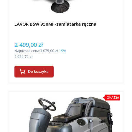
intensywność procesu, w zależności od rodzaju
zabrudzenia, przekładając się na oszczędność
energii i środków czystości. Ponadto nowoczesne
maszyny do mycia posadzek często posiadają
LAVOR BSW 950MF-zamiatarka ręczna
funkcję automatycznego czyszczenia szczotek, co
minimalizuje czas poświęcony na konserwację
urządzenia. Takie innowacje pozwalają na się
2 499,00 zł
Cena promocyjna
jeszcze bardziej efektywne sprzątanie, które jest
Najniższa cena:
3 075,00 zł
-19%
także przyjazne dla środowiska. Zainwestowanie w
Cena
2 031,71 zł
profesjonalne maszyny do mycia posadzek to krok
w stronę bardziej zrównoważonego zarządzania
higieną w obiektach przemysłowych czy
Do koszyka
komercyjnych we Wrocławiu i nie tylko.
Wybór najlepszej jakości –
maszyna do mycia posadzek z
OKAZJA
naszej oferty
Jeśli szukasz profesjonalnych maszyn do mycia
posadzek we Wrocławiu, to idealnie trafiłeś! Nasza
oferta to połączenie nowoczesnych technologii,