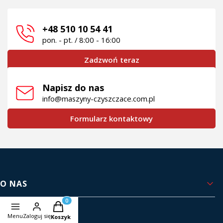
+48 510 10 54 41
pon. - pt. / 8:00 - 16:00
Zadzwoń teraz
Napisz do nas
info@maszyny-czyszczace.com.pl
Formularz kontaktowy
Linki w stopce
O NAS
Produkty w koszyku: 0. Zobacz szczegóły
Kontakt i dane firmy
Menu
Zaloguj się
Koszyk