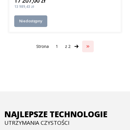
17 207,00 zł
Cena
Cena
13 989,43 zł
Niedostępny
Strona
z 2
Przejdź do ostatniej s
NAJLEPSZE TECHNOLOGIE
UTRZYMANIA CZYSTOŚCI