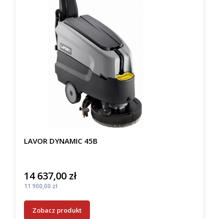
LAVOR DYNAMIC 45B
14 637,00 zł
Cena
Cena
11 900,00 zł
Zobacz produkt