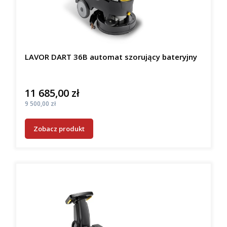
LAVOR DART 36B automat szorujący bateryjny
11 685,00 zł
Cena
Cena
9 500,00 zł
Zobacz produkt