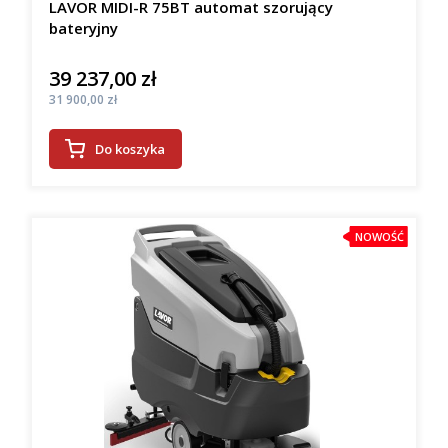
LAVOR MIDI-R 75BT automat szorujący
bateryjny
39 237,00 zł
Cena
Cena
31 900,00 zł
Do koszyka
NOWOŚĆ