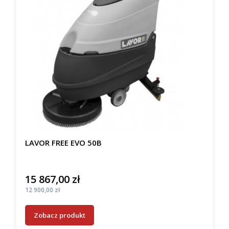
LAVOR FREE EVO 50B
15 867,00 zł
Cena
Cena
12 900,00 zł
Zobacz produkt