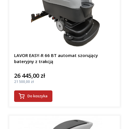
LAVOR EASY-R 66 BT automat szorujący
bateryjny z trakcją
26 445,00 zł
Cena
Cena
21 500,00 zł
Do koszyka