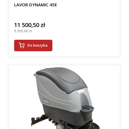
LAVOR DYNAMIC 45E
11 500,50 zł
Cena
Cena
9 350,00 zł
Do koszyka