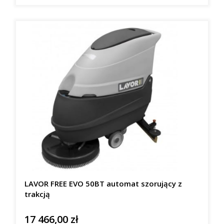
LAVOR FREE EVO 50BT automat szorujący z
trakcją
17 466,00 zł
Cena