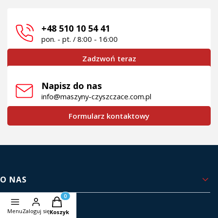
+48 510 10 54 41
pon. - pt. / 8:00 - 16:00
Zadzwoń teraz
Napisz do nas
info@maszyny-czyszczace.com.pl
Formularz kontaktowy
Linki w stopce
O NAS
Produkty w koszyku: 0. Zobacz szczegóły
Kontakt i dane firmy
Menu
Zaloguj się
Koszyk