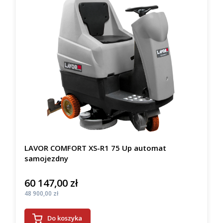
LAVOR COMFORT XS-R1 75 Up automat
samojezdny
60 147,00 zł
Cena
Cena
48 900,00 zł
Do koszyka