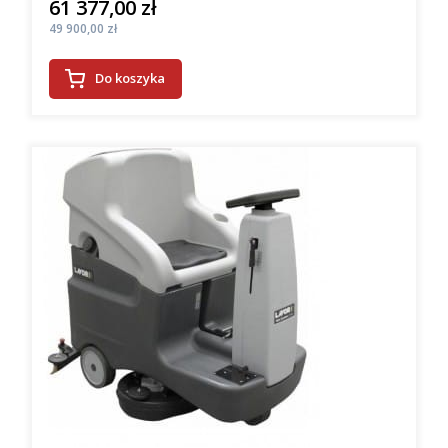
61 377,00 zł
Cena
Cena
49 900,00 zł
Do koszyka