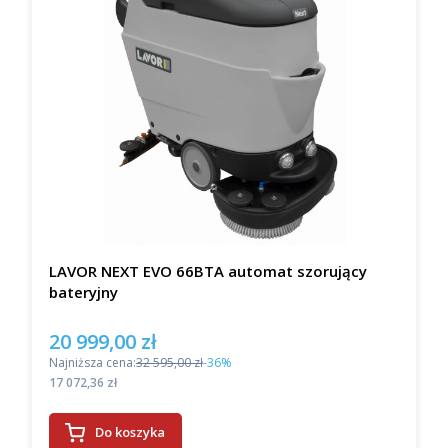
LAVOR NEXT EVO 66BTA automat szorujący
bateryjny
20 999,00 zł
Cena promocyjna
Najniższa cena:
32 595,00 zł
-36%
Cena
17 072,36 zł
Do koszyka