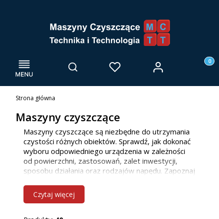
Menu
Otwórz wyszukiwarkę
Produk
Zaloguj się
Szukaj
Ulubione
Kosz
Strona główna
Maszyny czyszczące
Maszyny czyszczące są niezbędne do utrzymania
czystości różnych obiektów. Sprawdź, jak dokonać
wyboru odpowiedniego urządzenia w zależności
od powierzchni, zastosowań, zalet inwestycji,
sposobu działania oraz rodzajów napędu. Zapoznaj
się z naszą ofertą maszyn do mycia posadzek, już
teraz! Jako firma głównie działamy we Wrocławiu i
Czytaj więcej
innych miejscowościach w woj. dolnośląskim, ale
bez problemu dotrzemy również do klientów z