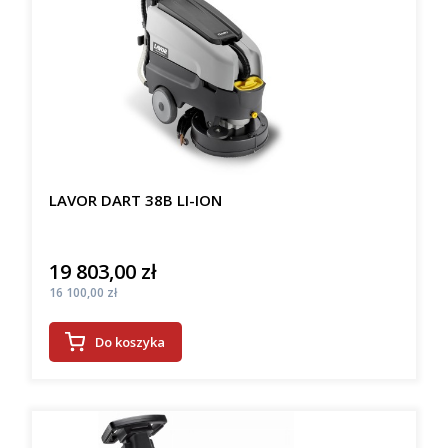
LAVOR DART 38B LI-ION
19 803,00 zł
Cena
Cena
16 100,00 zł
Do koszyka