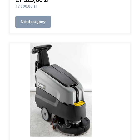
Cena
17 500,00 zł
Niedostępny