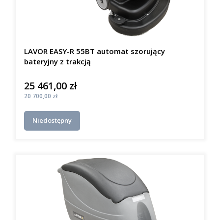
LAVOR EASY-R 55BT automat szorujący
bateryjny z trakcją
25 461,00 zł
Cena
Cena
20 700,00 zł
Niedostępny