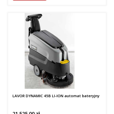
LAVOR DYNAMIC 45B LI-ION automat bateryjny
21 525,00 zł
Cena