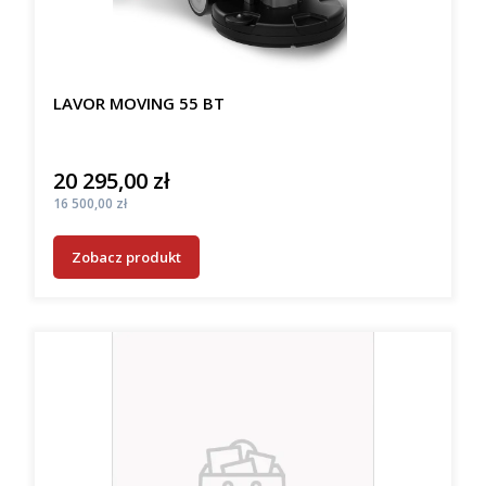
LAVOR MOVING 55 BT
20 295,00 zł
Cena
Cena
16 500,00 zł
Zobacz produkt