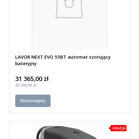
LAVOR NEXT EVO 55BT automat szorujący
bateryjny
31 365,00 zł
Cena
Cena
25 500,00 zł
Niedostępny
OKAZJA