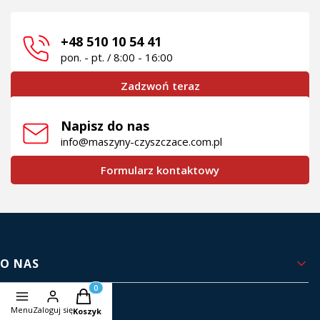
+48 510 10 54 41
pon. - pt. / 8:00 - 16:00
Zadzwoń teraz
Napisz do nas
info@maszyny-czyszczace.com.pl
Formularz kontaktowy
Linki w stopce
O NAS
Produkty w koszyku: 0. Zobacz szczegóły
Kontakt i dane firmy
Menu
Zaloguj się
Koszyk