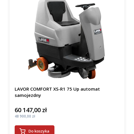
LAVOR COMFORT XS-R1 75 Up automat
samojezdny
60 147,00 zł
Cena
Cena
48 900,00 zł
Do koszyka