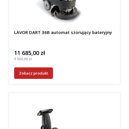
LAVOR DART 36B automat szorujący bateryjny
11 685,00 zł
Cena
Cena
9 500,00 zł
Zobacz produkt