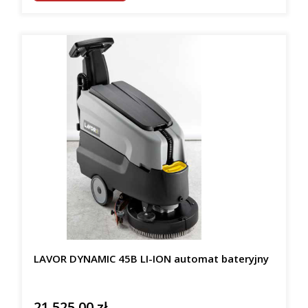
LAVOR DYNAMIC 45B LI-ION automat bateryjny
21 525,00 zł
Cena