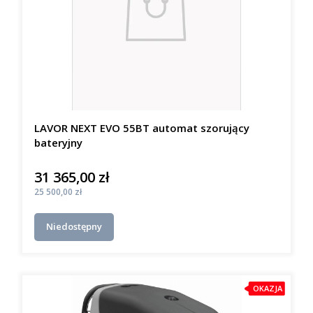
LAVOR NEXT EVO 55BT automat szorujący
bateryjny
31 365,00 zł
Cena
Cena
25 500,00 zł
Niedostępny
OKAZJA