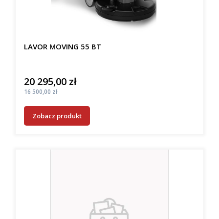
LAVOR MOVING 55 BT
20 295,00 zł
Cena
Cena
16 500,00 zł
Zobacz produkt