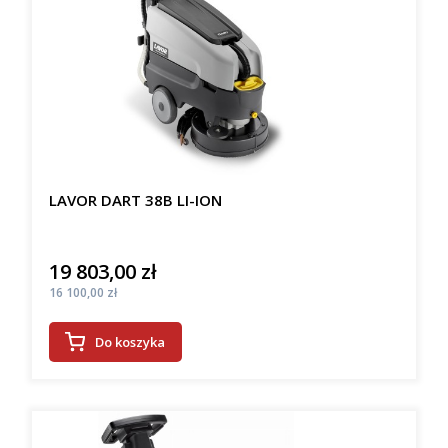
LAVOR DART 38B LI-ION
19 803,00 zł
Cena
Cena
16 100,00 zł
Do koszyka