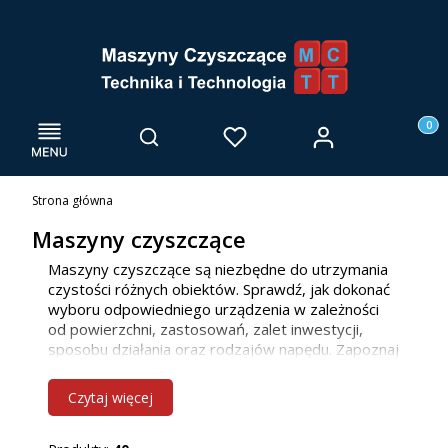
Menu
Otwórz wyszukiwarkę
Produk
Zaloguj się
Szukaj
Ulubione
Kosz
Strona główna
Maszyny czyszczące
Maszyny czyszczące są niezbędne do utrzymania
czystości różnych obiektów. Sprawdź, jak dokonać
wyboru odpowiedniego urządzenia w zależności
od powierzchni, zastosowań, zalet inwestycji,
sposobu działania oraz rodzajów napędu. Zapoznaj
się z naszą ofertą maszyn do mycia posadzek, już
teraz! Jako firma głównie działamy we Wrocławiu i
Czytaj więcej
innych miejscowościach w woj. dolnośląskim, ale
bez problemu dotrzemy również do klientów z