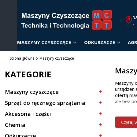
N
ul
MASZYNY CZYSZCZĄCE
ODKURZACZE
AGR
Strona główna
Maszyny czyszczące
Maszy
KATEGORIE
Maszyny c
urządzenia
Maszyny czyszczące
Kategoria - Maszyny czyszczące
ofertą mas
ale bez pr
Sprzęt do ręcznego sprzątania
Kategoria - Sprzęt do ręcznego sprzątania
Akcesoria i części
Dobór
Kategoria - Akcesoria i części
Czytaj 
Chemia
Kategoria - Chemia
Wybór odp
Odkurzacze