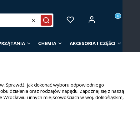
Produkty w ko
Zaloguj się
Ulubione
Koszyk
Wyczyść
Szukaj
PRZĄTANIA
CHEMIA
AKCESORIA I CZĘŚCI
ów. Sprawdź, jak dokonać wyboru odpowiedniego
sobu działania oraz rodzajów napędu. Zapoznaj się z naszą
e Wrocławiu i innych miejscowościach w woj. dolnośląskim,
owierzchni