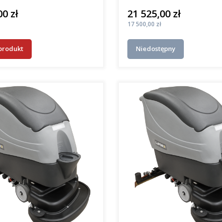
00 zł
21 525,00 zł
Cena
Cena
17 500,00 zł
produkt
Niedostępny