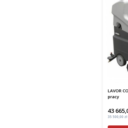
LAVOR CO
pracy
43 665,
Cena
Cena
35 500,00 zł