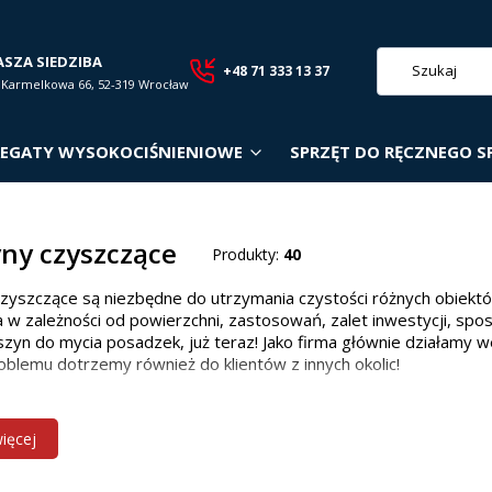
ASZA SIEDZIBA
+48 71 333 13 37
. Karmelkowa 66, 52-319 Wrocław
EGATY WYSOKOCIŚNIENIOWE
SPRZĘT DO RĘCZNEGO S
ny czyszczące
Produkty:
40
zyszczące są niezbędne do utrzymania czystości różnych obiekt
 w zależności od powierzchni, zastosowań, zalet inwestycji, spo
zyn do mycia posadzek, już teraz! Jako firma głównie działamy w
oblemu dotrzemy również do klientów z innych okolic!
 maszyn czyszczących w zależności od p
więcej
owiedniego modelu zależy od wielkości i rodzaju powierzchni: