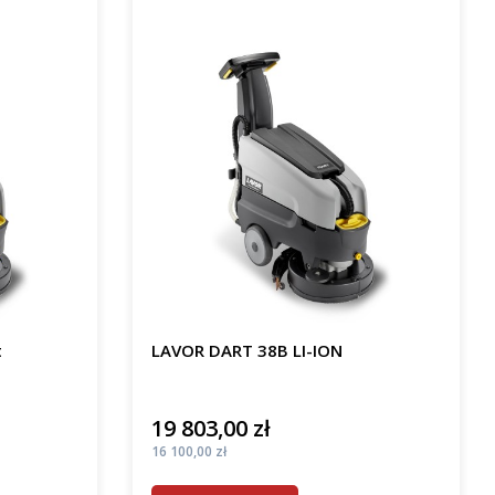
t
LAVOR DART 38B LI-ION
19 803,00 zł
Cena
Cena
16 100,00 zł