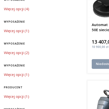
mobi
Bat
wyposażenie
Więcej opcji (4)
elek
Jaki j
WYPOSAŻENIE
Automat 
50E sieci
wyposażenie
Więcej opcji (1)
W regioni
m²/h
mycia pos
13 407,
Cena
niezawodno
WYPOSAŻENIE
różnią się
Cena
10 900,00 zł
wyposażenie
Więcej opcji (2)
mał
śred
Niedost
kosz
WYPOSAŻENIE
duże
wyposażenie
Więcej opcji (1)
kosz
Inwestycj
PRODUCENT
czystości,
jak szkoły
Producent
Więcej opcji (1)
Innow