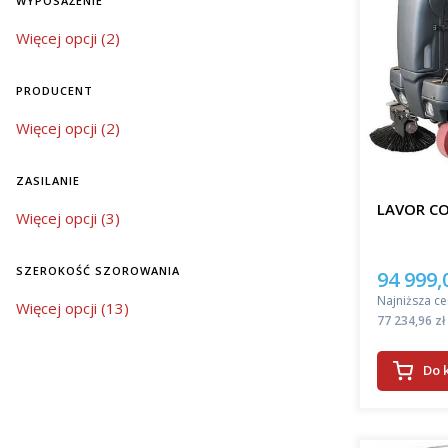
WYPOSAŻENIE
Oferowane
wyposażenie
Więcej opcji (2)
znacząco 
automatycz
środków c
PRODUCENT
szczotek, 
sprzątanie
Producent
Więcej opcji (2)
bardziej 
Wybór 
ZASILANIE
LAVOR C
zasilanie
Więcej opcji (3)
Jeśli szuk
nowoczesn
znacząco 
SZEROKOŚĆ SZOROWANIA
94 999,
Cena pro
powierzch
Najniższa ce
szerokość szorowania
Więcej opcji (13)
do dużych
Cena
77 234,96 zł
Wrocławiu!
można utr
Do 