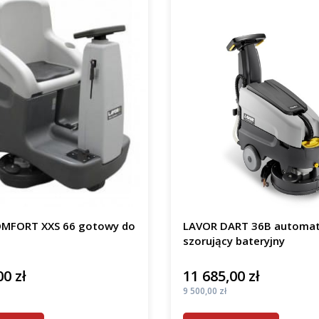
MFORT XXS 66 gotowy do
LAVOR DART 36B automa
szorujący bateryjny
00 zł
11 685,00 zł
Cena
Cena
9 500,00 zł