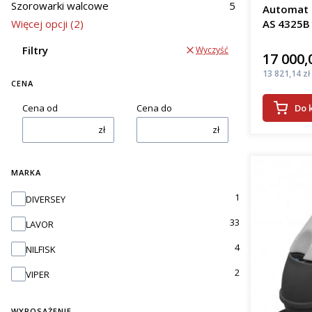
woj. dolnoś
Szorowarki walcowe
5
Automat s
Więcej opcji (2)
AS 4325B
efe
osz
Filtry
Wyczyść
kosz
17 000,
Cena
pop
Cena
13 821,14 zł
prac
CENA
Do 
Cena od
Cena do
Wrocła
zł
zł
Oferowane
podłogi. J
pady apli
MARKA
zbiera bru
Marka
1
DIVERSEY
szorowark
wieloma fi
33
LAVOR
Rodza
4
NILFISK
2
VIPER
Automaty 
kab
WYPOSAŻENIE