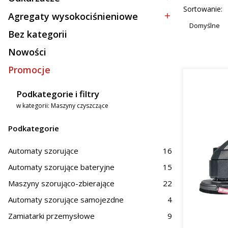
Kategoria - Odkurzacze
mał
Lista p
Sortowanie:
spra
Agregaty wysokociśnieniowe
Kategoria - Agregaty wysokociśnieniowe
Duż
Domyślne
Bez kategorii
z mi
Kategoria - Bez kategorii
Nowości
Zasto
Promocje
Oferowane
Podkategorie i filtry
Prz
w kategorii: Maszyny czyszczące
Hand
Obs
Podkategorie
Na terenie
magazynów
Automaty szorujące
16
skuteczne 
zastosowa
Automaty szorujące bateryjne
15
woj. dolno
Maszyny szorująco-zbierające
22
Dlacz
Automaty szorujące samojezdne
4
Zamiatarki przemysłowe
9
Inwestycja