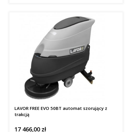
LAVOR FREE EVO 50BT automat szorujący z
trakcją
17 466,00 zł
Cena