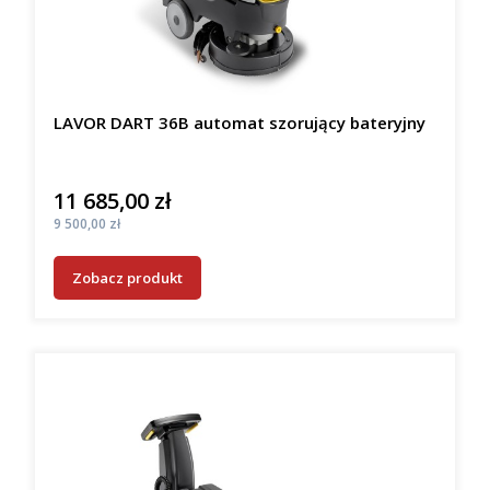
LAVOR DART 36B automat szorujący bateryjny
11 685,00 zł
Cena
Cena
9 500,00 zł
Zobacz produkt