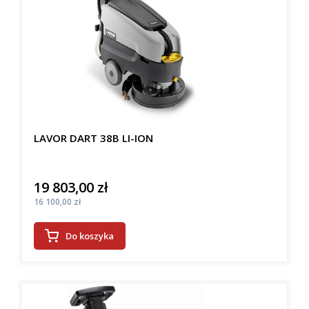
LAVOR DART 38B LI-ION
19 803,00 zł
Cena
Cena
16 100,00 zł
Do koszyka