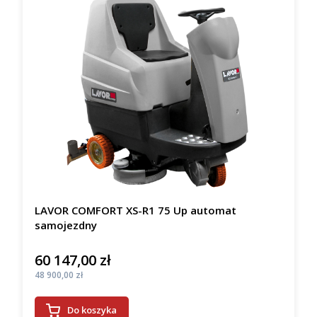
LAVOR COMFORT XS-R1 75 Up automat
samojezdny
60 147,00 zł
Cena
Cena
48 900,00 zł
Do koszyka