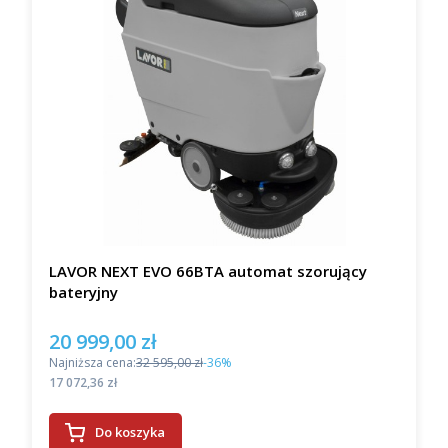
LAVOR NEXT EVO 66BTA automat szorujący
bateryjny
20 999,00 zł
Cena promocyjna
Najniższa cena:
32 595,00 zł
-36%
Cena
17 072,36 zł
Do koszyka