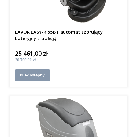
LAVOR EASY-R 55BT automat szorujący
bateryjny z trakcją
25 461,00 zł
Cena
Cena
20 700,00 zł
Niedostępny