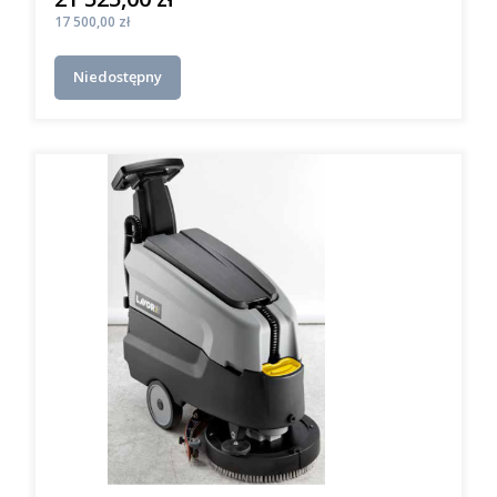
Cena
17 500,00 zł
Niedostępny