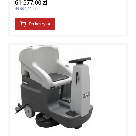
61 377,00 zł
Cena
Cena
49 900,00 zł
Do koszyka