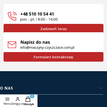
+48 510 10 54 41
pon. - pt. / 8:00 - 16:00
Zadzwoń teraz
Napisz do nas
info@maszyny-czyszczace.com.pl
Formularz kontaktowy
Linki w stopce
O NAS
Produkty w koszyku: 0. Zobacz szczegóły
Kontakt i dane firmy
Menu
Zaloguj się
Koszyk