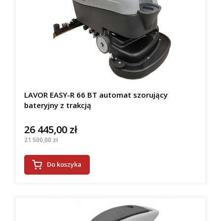
LAVOR EASY-R 66 BT automat szorujący
bateryjny z trakcją
26 445,00 zł
Cena
Cena
21 500,00 zł
Do koszyka