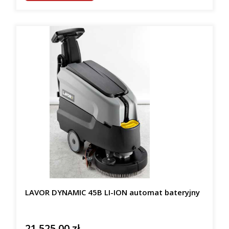
LAVOR DYNAMIC 45B LI-ION automat bateryjny
21 525,00 zł
Cena