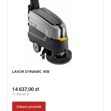
LAVOR DYNAMIC 45B
14 637,00 zł
Cena
Cena
11 900,00 zł
Zobacz produkt