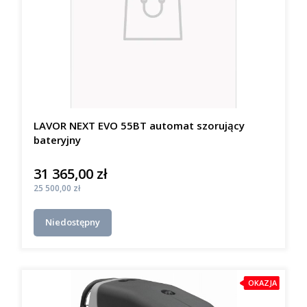
LAVOR NEXT EVO 55BT automat szorujący
bateryjny
31 365,00 zł
Cena
Cena
25 500,00 zł
Niedostępny
OKAZJA