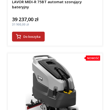
LAVOR MIDI-R 75BT automat szorujący
bateryjny
39 237,00 zł
Cena
Cena
31 900,00 zł
Do koszyka
NOWOŚĆ