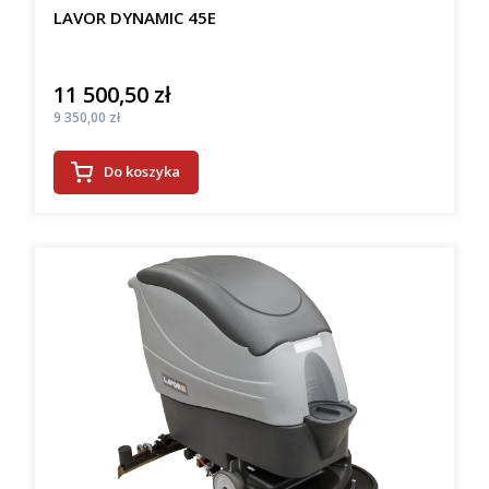
LAVOR DYNAMIC 45E
11 500,50 zł
Cena
Cena
9 350,00 zł
Do koszyka