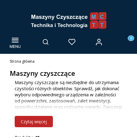
Menu
Otwórz wyszukiwarkę
Produk
Zaloguj się
Szukaj
Ulubione
Kosz
Strona główna
Maszyny czyszczące
Maszyny czyszczące są niezbędne do utrzymania
czystości różnych obiektów. Sprawdź, jak dokonać
wyboru odpowiedniego urządzenia w zależności
od powierzchni, zastosowań, zalet inwestycji,
sposobu działania oraz rodzajów napędu. Zapoznaj
się z naszą ofertą maszyn do mycia posadzek, już
teraz! Jako firma głównie działamy we Wrocławiu i
Czytaj więcej
innych miejscowościach w woj. dolnośląskim, ale
bez problemu dotrzemy również do klientów z