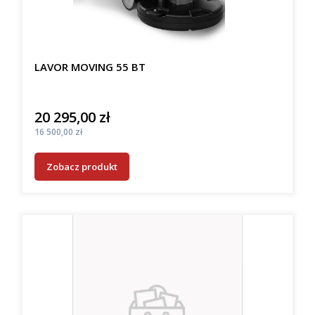
LAVOR MOVING 55 BT
20 295,00 zł
Cena
Cena
16 500,00 zł
Zobacz produkt