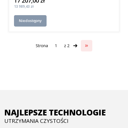
17 207,00 zł
Cena
Cena
13 989,43 zł
Niedostępny
Strona
z 2
Przejdź do ostatniej s
NAJLEPSZE TECHNOLOGIE
UTRZYMANIA CZYSTOŚCI