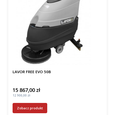
LAVOR FREE EVO 50B
15 867,00 zł
Cena
Cena
12 900,00 zł
Zobacz produkt