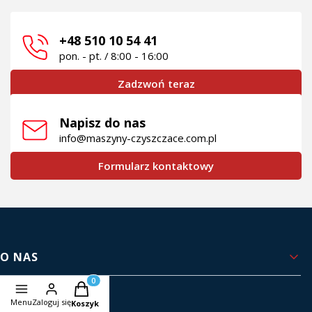
+48 510 10 54 41
pon. - pt. / 8:00 - 16:00
Zadzwoń teraz
Napisz do nas
info@maszyny-czyszczace.com.pl
Formularz kontaktowy
Linki w stopce
O NAS
Produkty w koszyku: 0. Zobacz szczegóły
Kontakt i dane firmy
Menu
Zaloguj się
Koszyk