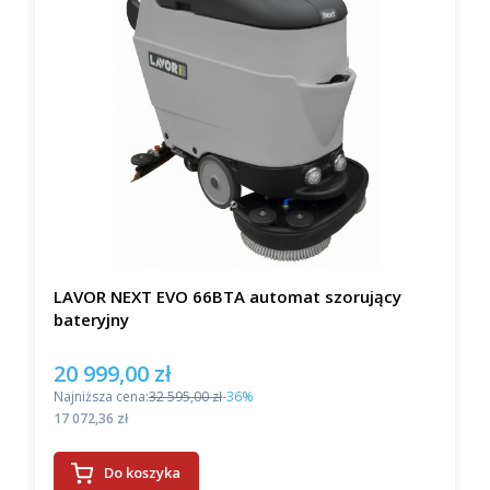
LAVOR NEXT EVO 66BTA automat szorujący
bateryjny
20 999,00 zł
Cena promocyjna
Najniższa cena:
32 595,00 zł
-36%
Cena
17 072,36 zł
Do koszyka