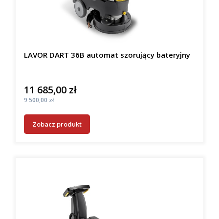
LAVOR DART 36B automat szorujący bateryjny
11 685,00 zł
Cena
Cena
9 500,00 zł
Zobacz produkt