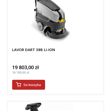
LAVOR DART 38B LI-ION
19 803,00 zł
Cena
Cena
16 100,00 zł
Do koszyka