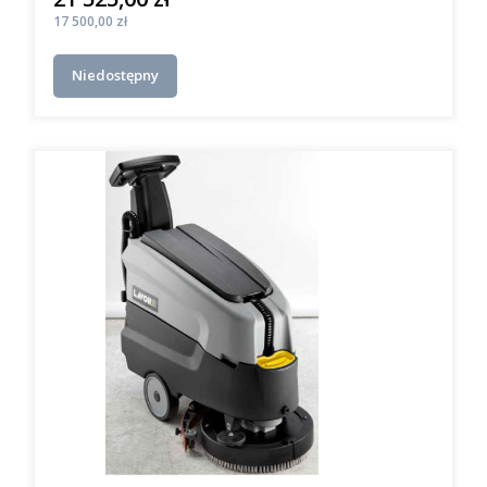
Cena
17 500,00 zł
Niedostępny