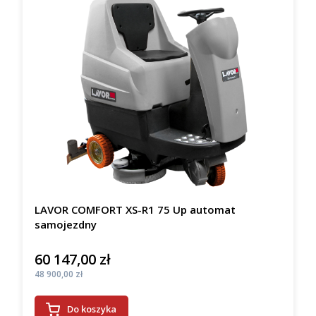
LAVOR COMFORT XS-R1 75 Up automat
samojezdny
60 147,00 zł
Cena
Cena
48 900,00 zł
Do koszyka