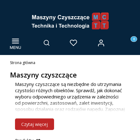
Menu
Otwórz wyszukiwarkę
Produk
Zaloguj się
Szukaj
Ulubione
Kosz
Strona główna
Maszyny czyszczące
Maszyny czyszczące są niezbędne do utrzymania
czystości różnych obiektów. Sprawdź, jak dokonać
wyboru odpowiedniego urządzenia w zależności
od powierzchni, zastosowań, zalet inwestycji,
sposobu działania oraz rodzajów napędu. Zapoznaj
się z naszą ofertą maszyn do mycia posadzek, już
teraz! Jako firma głównie działamy we Wrocławiu i
Czytaj więcej
innych miejscowościach w woj. dolnośląskim, ale
bez problemu dotrzemy również do klientów z