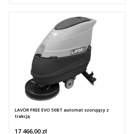
LAVOR FREE EVO 50BT automat szorujący z
trakcją
17 466,00 zł
Cena