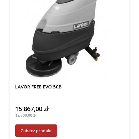
LAVOR FREE EVO 50B
15 867,00 zł
Cena
Cena
12 900,00 zł
Zobacz produkt