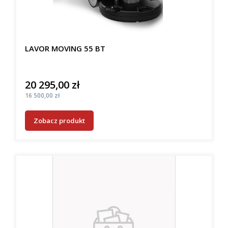
LAVOR MOVING 55 BT
20 295,00 zł
Cena
Cena
16 500,00 zł
Zobacz produkt