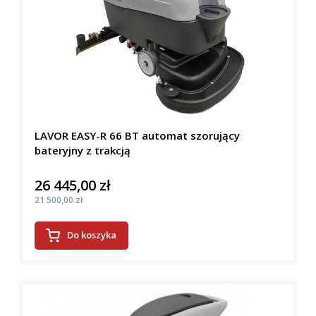
LAVOR EASY-R 66 BT automat szorujący
bateryjny z trakcją
26 445,00 zł
Cena
Cena
21 500,00 zł
Do koszyka