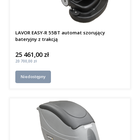
LAVOR EASY-R 55BT automat szorujący
bateryjny z trakcją
25 461,00 zł
Cena
Cena
20 700,00 zł
Niedostępny