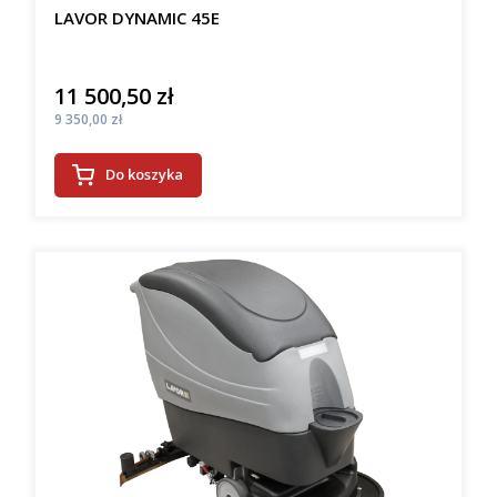
LAVOR DYNAMIC 45E
11 500,50 zł
Cena
Cena
9 350,00 zł
Do koszyka