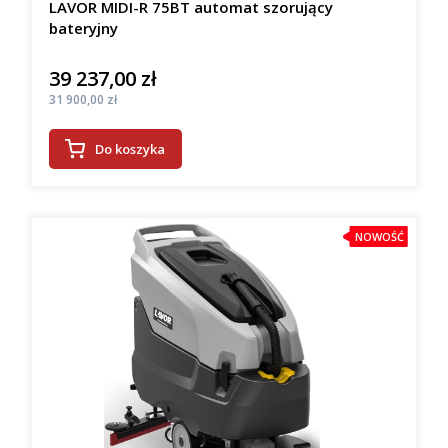
LAVOR MIDI-R 75BT automat szorujący
bateryjny
39 237,00 zł
Cena
Cena
31 900,00 zł
Do koszyka
NOWOŚĆ