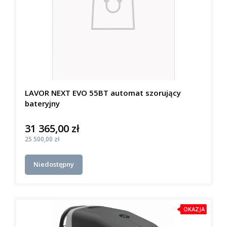
LAVOR NEXT EVO 55BT automat szorujący
bateryjny
31 365,00 zł
Cena
Cena
25 500,00 zł
Niedostępny
OKAZJA