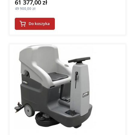
61 377,00 zł
Cena
Cena
49 900,00 zł
Do koszyka