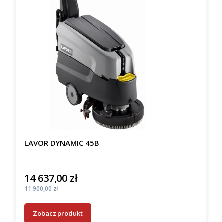
LAVOR DYNAMIC 45B
14 637,00 zł
Cena
Cena
11 900,00 zł
Zobacz produkt