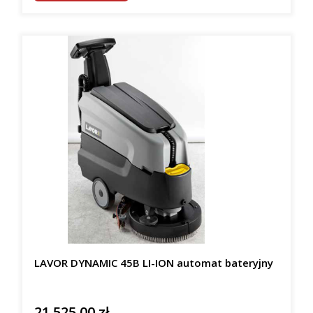
LAVOR DYNAMIC 45B LI-ION automat bateryjny
21 525,00 zł
Cena