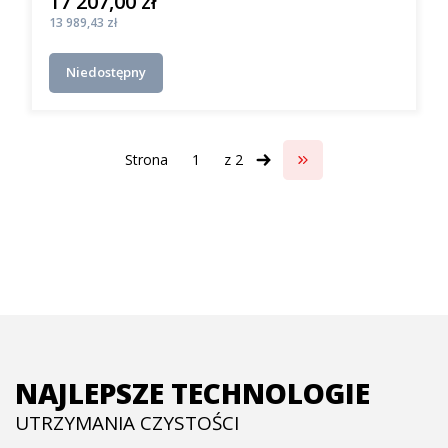
17 207,00 zł
Cena
Cena
13 989,43 zł
Niedostępny
Strona
z 2
Przejdź do ostatniej s
NAJLEPSZE TECHNOLOGIE
UTRZYMANIA CZYSTOŚCI