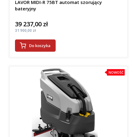
LAVOR MIDI-R 75BT automat szorujący
bateryjny
39 237,00 zł
Cena
Cena
31 900,00 zł
Do koszyka
NOWOŚĆ