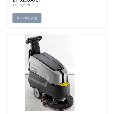
Cena
17 500,00 zł
Niedostępny