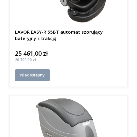
LAVOR EASY-R 55BT automat szorujący
bateryjny z trakcją
25 461,00 zł
Cena
Cena
20 700,00 zł
Niedostępny