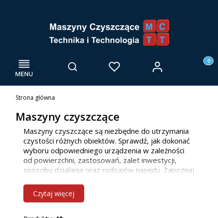
Menu
Otwórz wyszukiwarkę
Produk
Zaloguj się
Szukaj
Ulubione
Kosz
Strona główna
Maszyny czyszczące
Maszyny czyszczące są niezbędne do utrzymania
czystości różnych obiektów. Sprawdź, jak dokonać
wyboru odpowiedniego urządzenia w zależności
od powierzchni, zastosowań, zalet inwestycji,
sposobu działania oraz rodzajów napędu. Zapoznaj
się z naszą ofertą maszyn do mycia posadzek, już
teraz! Jako firma głównie działamy we Wrocławiu i
Czytaj więcej
innych miejscowościach w woj. dolnośląskim, ale
bez problemu dotrzemy również do klientów z