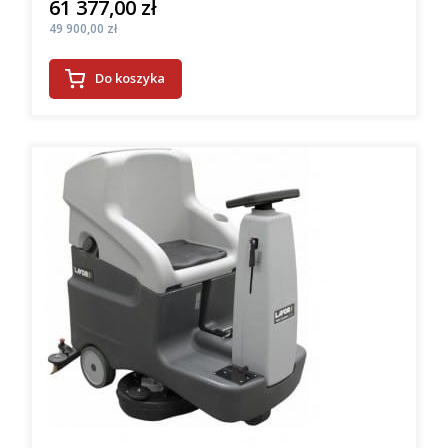
61 377,00 zł
Cena
Cena
49 900,00 zł
Do koszyka