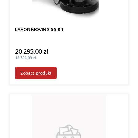
LAVOR MOVING 55 BT
20 295,00 zł
Cena
Cena
16 500,00 zł
Zobacz produkt