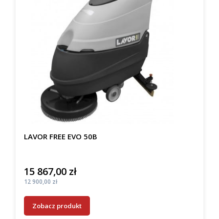
LAVOR FREE EVO 50B
15 867,00 zł
Cena
Cena
12 900,00 zł
Zobacz produkt