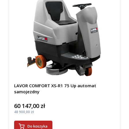
LAVOR COMFORT XS-R1 75 Up automat
samojezdny
60 147,00 zł
Cena
Cena
48 900,00 zł
Do koszyka