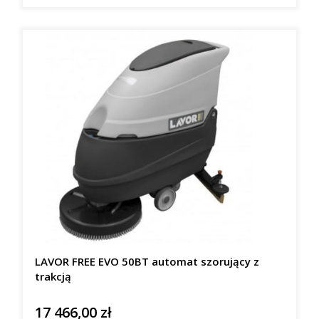
LAVOR FREE EVO 50BT automat szorujący z
trakcją
17 466,00 zł
Cena