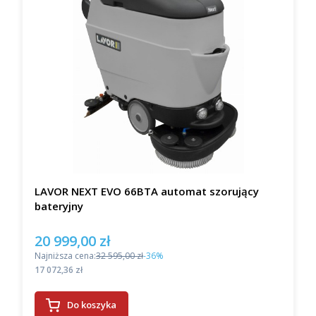
LAVOR NEXT EVO 66BTA automat szorujący
bateryjny
20 999,00 zł
Cena promocyjna
Najniższa cena:
32 595,00 zł
-36%
Cena
17 072,36 zł
Do koszyka