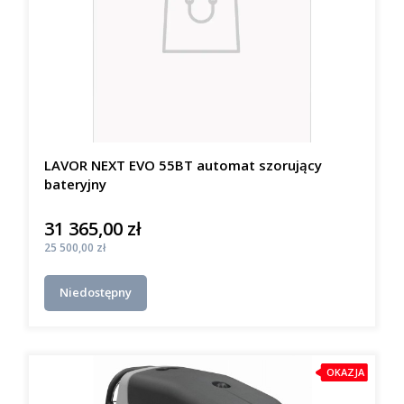
LAVOR NEXT EVO 55BT automat szorujący
bateryjny
31 365,00 zł
Cena
Cena
25 500,00 zł
Niedostępny
OKAZJA