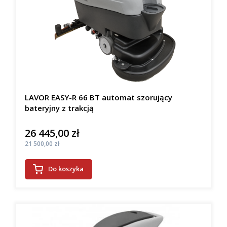
LAVOR EASY-R 66 BT automat szorujący
bateryjny z trakcją
26 445,00 zł
Cena
Cena
21 500,00 zł
Do koszyka