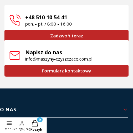
+48 510 10 54 41
pon. - pt. / 8:00 - 16:00
Zadzwoń teraz
Napisz do nas
info@maszyny-czyszczace.com.pl
Formularz kontaktowy
Linki w stopce
O NAS
Produkty w koszyku: 0. Zobacz szczegóły
Kontakt i dane firmy
Menu
Zaloguj się
Koszyk