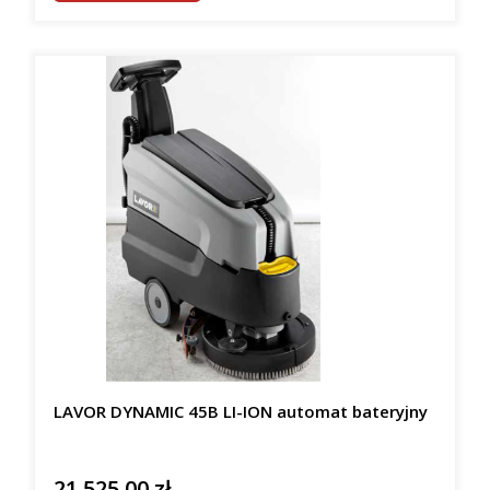
LAVOR DYNAMIC 45B LI-ION automat bateryjny
21 525,00 zł
Cena