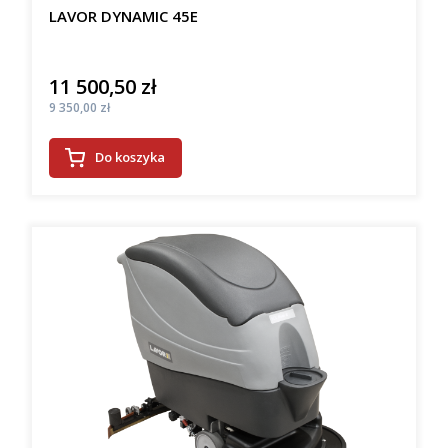
LAVOR DYNAMIC 45E
11 500,50 zł
Cena
Cena
9 350,00 zł
Do koszyka