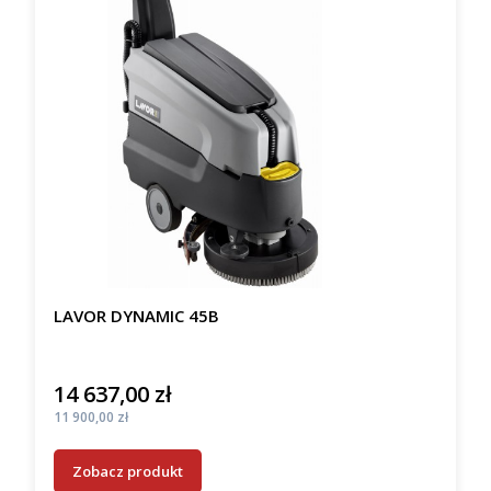
LAVOR DYNAMIC 45B
14 637,00 zł
Cena
Cena
11 900,00 zł
Zobacz produkt