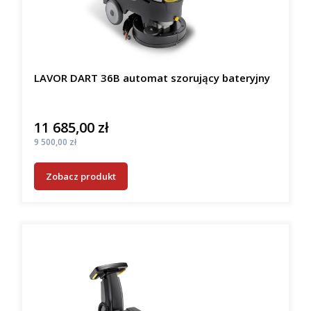
LAVOR DART 36B automat szorujący bateryjny
11 685,00 zł
Cena
Cena
9 500,00 zł
Zobacz produkt