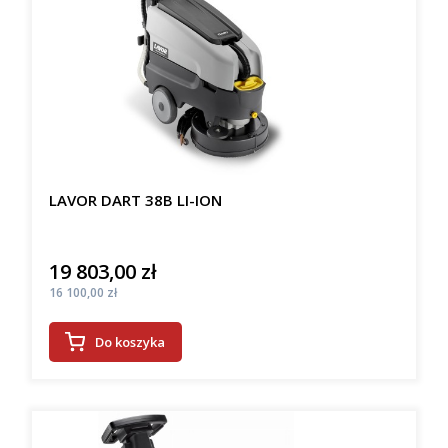
LAVOR DART 38B LI-ION
19 803,00 zł
Cena
Cena
16 100,00 zł
Do koszyka