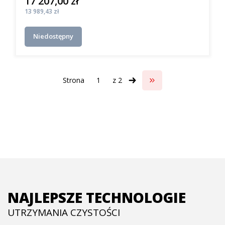
17 207,00 zł
Cena
Cena
13 989,43 zł
Niedostępny
Strona
z 2
Przejdź do ostatniej s
NAJLEPSZE TECHNOLOGIE
UTRZYMANIA CZYSTOŚCI