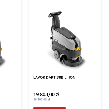
t
LAVOR DART 38B LI-ION
19 803,00 zł
Cena
Cena
16 100,00 zł