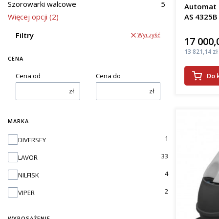
woj. dolnoś
Szorowarki walcowe
5
Automat s
Więcej opcji (2)
AS 4325B
efe
osz
Filtry
Wyczyść
kosz
17 000,
Cena
pop
Cena
13 821,14 zł
prac
CENA
Do 
Cena od
Cena do
Wrocła
zł
zł
Oferowane
podłogi. J
pady apli
MARKA
zbiera bru
Marka
1
DIVERSEY
szorowark
wieloma fi
33
LAVOR
Rodza
4
NILFISK
2
VIPER
Automaty 
kab
WYPOSAŻENIE