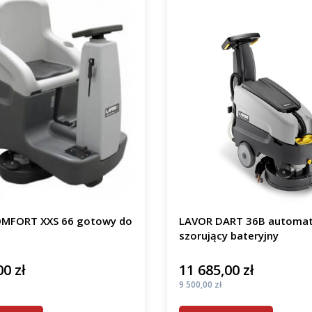
MFORT XXS 66 gotowy do
LAVOR DART 36B automa
szorujący bateryjny
00 zł
11 685,00 zł
Cena
Cena
9 500,00 zł