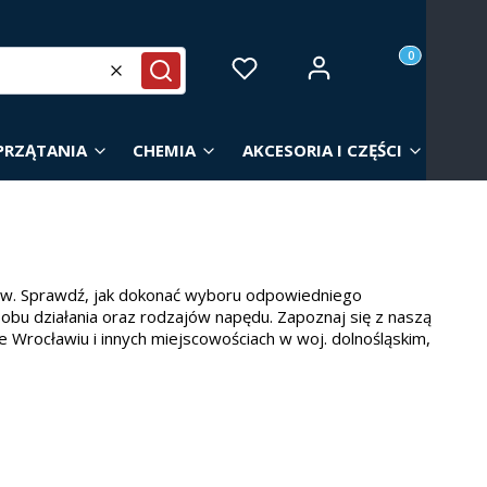
Produkty w ko
Zaloguj się
Ulubione
Koszyk
Wyczyść
Szukaj
PRZĄTANIA
CHEMIA
AKCESORIA I CZĘŚCI
ów. Sprawdź, jak dokonać wyboru odpowiedniego
sobu działania oraz rodzajów napędu. Zapoznaj się z naszą
e Wrocławiu i innych miejscowościach w woj. dolnośląskim,
owierzchni