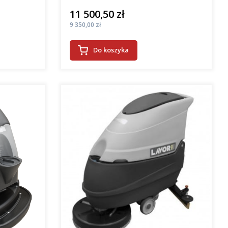
11 500,50 zł
Cena
Cena
9 350,00 zł
Do koszyka