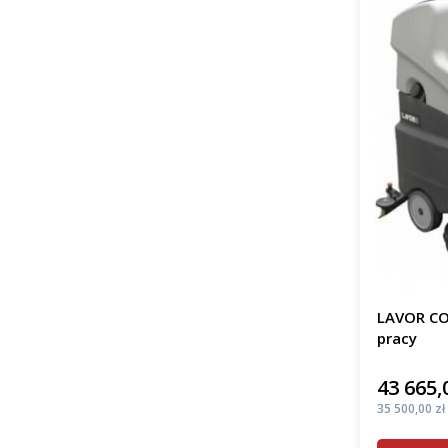
LAVOR CO
pracy
43 665,
Cena
Cena
35 500,00 zł