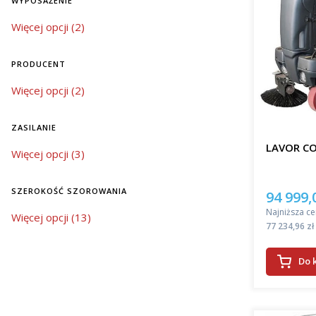
WYPOSAŻENIE
Oferowane
wyposażenie
Więcej opcji (2)
znacząco 
automatycz
środków c
PRODUCENT
szczotek, 
sprzątanie
Producent
Więcej opcji (2)
bardziej 
Wybór 
ZASILANIE
LAVOR C
zasilanie
Więcej opcji (3)
Jeśli szuk
nowoczesn
znacząco 
SZEROKOŚĆ SZOROWANIA
94 999,
Cena pro
powierzch
Najniższa ce
szerokość szorowania
Więcej opcji (13)
do dużych
Cena
77 234,96 zł
Wrocławiu!
można utr
Do 