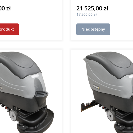
00 zł
21 525,00 zł
Cena
Cena
17 500,00 zł
produkt
Niedostępny