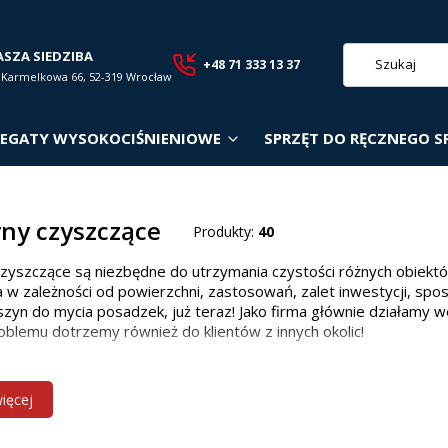
ASZA SIEDZIBA
+48 71 333 13 37
. Karmelkowa 66, 52-319 Wrocław
EGATY WYSOKOCIŚNIENIOWE
SPRZĘT DO RĘCZNEGO S
ny czyszczące
Produkty:
40
zyszczące są niezbędne do utrzymania czystości różnych obiekt
 w zależności od powierzchni, zastosowań, zalet inwestycji, spo
zyn do mycia posadzek, już teraz! Jako firma głównie działamy w
oblemu dotrzemy również do klientów z innych okolic!
 maszyn czyszczących w zależności od p
więcej
owiedniego modelu zależy od wielkości i rodzaju powierzchni: