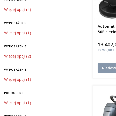
mobi
Bat
wyposażenie
Więcej opcji (4)
elek
Jaki j
WYPOSAŻENIE
Automat 
50E sieci
wyposażenie
Więcej opcji (1)
W regioni
m²/h
mycia pos
13 407,
Cena
niezawodno
WYPOSAŻENIE
różnią się
Cena
10 900,00 zł
wyposażenie
Więcej opcji (2)
mał
śred
Niedost
kosz
WYPOSAŻENIE
duże
wyposażenie
Więcej opcji (1)
kosz
Inwestycj
PRODUCENT
czystości,
jak szkoły
Producent
Więcej opcji (1)
Innow