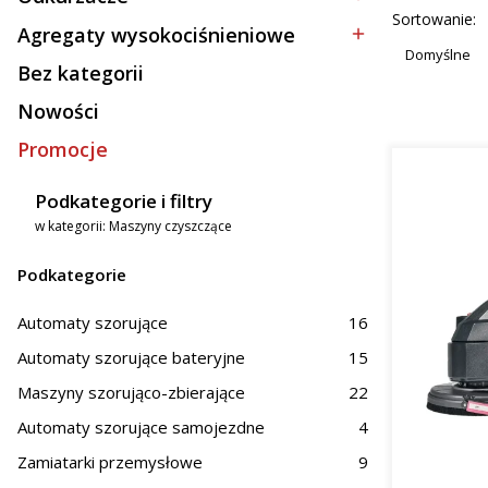
Kategoria - Odkurzacze
mał
Lista p
Sortowanie:
spra
Agregaty wysokociśnieniowe
Kategoria - Agregaty wysokociśnieniowe
Duż
Domyślne
Bez kategorii
z mi
Kategoria - Bez kategorii
Nowości
Zasto
Promocje
Oferowane
Podkategorie i filtry
Prz
w kategorii: Maszyny czyszczące
Hand
Obs
Podkategorie
Na terenie
magazynów
Automaty szorujące
16
skuteczne 
zastosowa
Automaty szorujące bateryjne
15
woj. dolno
Maszyny szorująco-zbierające
22
Dlacz
Automaty szorujące samojezdne
4
Zamiatarki przemysłowe
9
Inwestycja