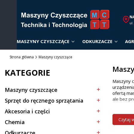
N
ul
MASZYNY CZYSZCZĄCE
ODKURZACZE
AGR
Strona główna
Maszyny czyszczące
Maszy
KATEGORIE
Maszyny c
urządzenia
Maszyny czyszczące
Kategoria - Maszyny czyszczące
ofertą mas
ale bez pr
Sprzęt do ręcznego sprzątania
Kategoria - Sprzęt do ręcznego sprzątania
Akcesoria i części
Dobór
Kategoria - Akcesoria i części
Czytaj 
Chemia
Kategoria - Chemia
Wybór odp
Odkurzacze