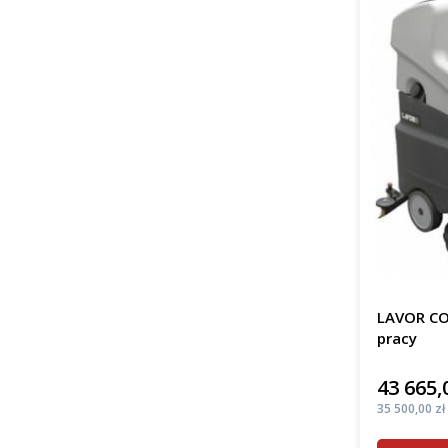
LAVOR CO
pracy
43 665,
Cena
Cena
35 500,00 zł