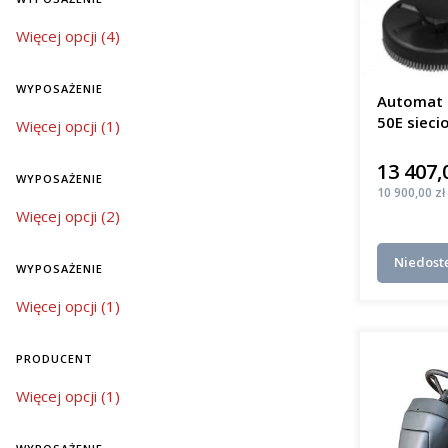
mobi
Bat
wyposażenie
Więcej opcji (4)
elek
Jaki j
WYPOSAŻENIE
Automat 
50E sieci
wyposażenie
Więcej opcji (1)
W regioni
m²/h
mycia pos
13 407,
Cena
niezawodno
WYPOSAŻENIE
różnią się
Cena
10 900,00 zł
wyposażenie
Więcej opcji (2)
mał
śred
Niedost
kosz
WYPOSAŻENIE
duże
wyposażenie
Więcej opcji (1)
kosz
Inwestycj
PRODUCENT
czystości,
jak szkoły
Producent
Więcej opcji (1)
Innow