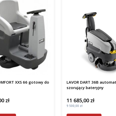
MFORT XXS 66 gotowy do
LAVOR DART 36B automa
szorujący bateryjny
00 zł
11 685,00 zł
Cena
Cena
9 500,00 zł