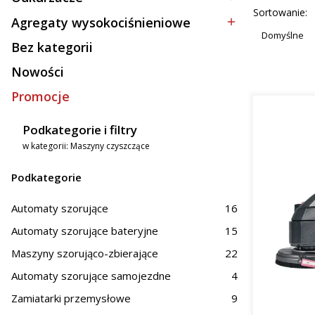
Kategoria - Odkurzacze
mał
Lista p
Sortowanie:
spra
Agregaty wysokociśnieniowe
Kategoria - Agregaty wysokociśnieniowe
Duż
Domyślne
Bez kategorii
z mi
Kategoria - Bez kategorii
Nowości
Zasto
Promocje
Oferowane
Podkategorie i filtry
Prz
w kategorii: Maszyny czyszczące
Hand
Obs
Podkategorie
Na terenie
magazynów
Automaty szorujące
16
skuteczne 
zastosowa
Automaty szorujące bateryjne
15
woj. dolno
Maszyny szorująco-zbierające
22
Dlacz
Automaty szorujące samojezdne
4
Zamiatarki przemysłowe
9
Inwestycja