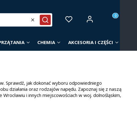
Produkty w ko
Zaloguj się
Ulubione
Koszyk
Wyczyść
Szukaj
PRZĄTANIA
CHEMIA
AKCESORIA I CZĘŚCI
ów. Sprawdź, jak dokonać wyboru odpowiedniego
sobu działania oraz rodzajów napędu. Zapoznaj się z naszą
e Wrocławiu i innych miejscowościach w woj. dolnośląskim,
owierzchni