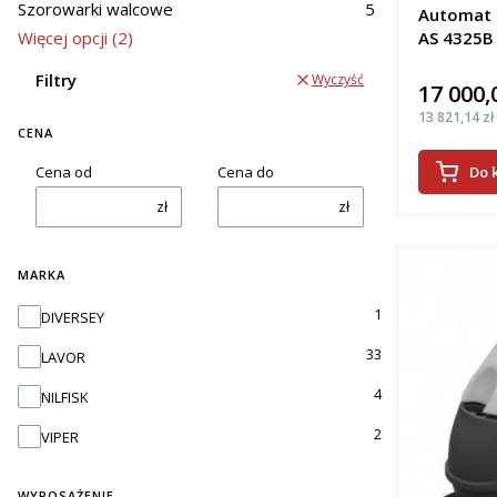
woj. dolnoś
Szorowarki walcowe
5
Automat s
Więcej opcji (2)
AS 4325B
efe
osz
Filtry
Wyczyść
kosz
17 000,
Cena
pop
Cena
13 821,14 zł
prac
CENA
Do 
Cena od
Cena do
Wrocła
zł
zł
Oferowane
podłogi. J
pady apli
MARKA
zbiera bru
Marka
1
DIVERSEY
szorowark
wieloma fi
33
LAVOR
Rodza
4
NILFISK
2
VIPER
Automaty 
kab
WYPOSAŻENIE