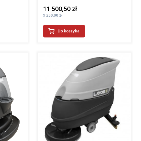
11 500,50 zł
Cena
Cena
9 350,00 zł
Do koszyka