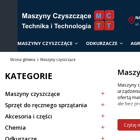
N
ul
MASZYNY CZYSZCZĄCE
ODKURZACZE
AGR
Strona główna
Maszyny czyszczące
Maszy
KATEGORIE
Maszyny c
urządzenia
Maszyny czyszczące
Kategoria - Maszyny czyszczące
ofertą mas
ale bez pr
Sprzęt do ręcznego sprzątania
Kategoria - Sprzęt do ręcznego sprzątania
Akcesoria i części
Dobór
Kategoria - Akcesoria i części
Czytaj 
Chemia
Kategoria - Chemia
Wybór odp
Odkurzacze