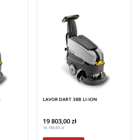
t
LAVOR DART 38B LI-ION
19 803,00 zł
Cena
Cena
16 100,00 zł