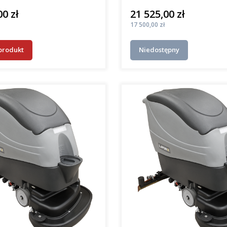
00 zł
21 525,00 zł
Cena
Cena
17 500,00 zł
produkt
Niedostępny