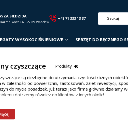
ASZA SIEDZIBA
+48 71 333 13 37
. Karmelkowa 66, 52-319 Wrocław
EGATY WYSOKOCIŚNIENIOWE
SPRZĘT DO RĘCZNEGO S
ny czyszczące
Produkty:
40
zyszczące są niezbędne do utrzymania czystości różnych obiekt
 w zależności od powierzchni, zastosowań, zalet inwestycji, spo
zyn do mycia posadzek, już teraz! Jako firma głównie działamy w
oblemu dotrzemy również do klientów z innych okolic!
 maszyn czyszczących w zależności od p
więcej
owiedniego modelu zależy od wielkości i rodzaju powierzchni: