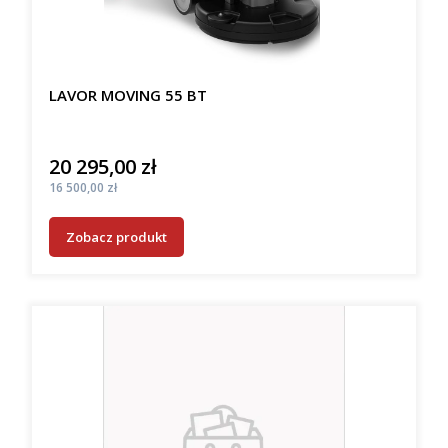
LAVOR MOVING 55 BT
20 295,00 zł
Cena
Cena
16 500,00 zł
Zobacz produkt