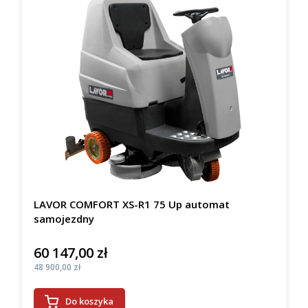
LAVOR COMFORT XS-R1 75 Up automat
samojezdny
60 147,00 zł
Cena
Cena
48 900,00 zł
Do koszyka