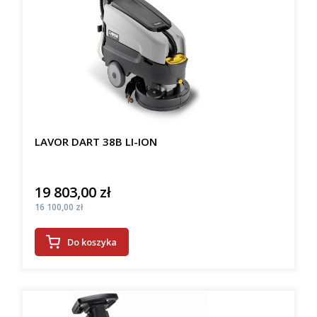
LAVOR DART 38B LI-ION
19 803,00 zł
Cena
Cena
16 100,00 zł
Do koszyka