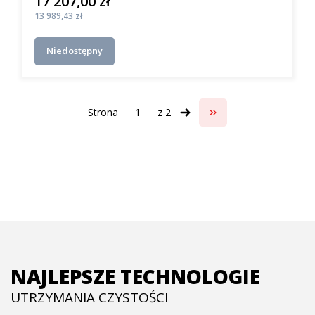
17 207,00 zł
Cena
Cena
13 989,43 zł
Niedostępny
Strona
z 2
Przejdź do ostatniej s
NAJLEPSZE TECHNOLOGIE
UTRZYMANIA CZYSTOŚCI