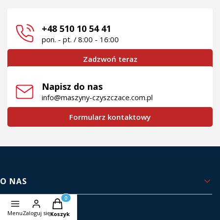
+48 510 10 54 41
pon. - pt. / 8:00 - 16:00
Zadzwoń teraz
Napisz do nas
info@maszyny-czyszczace.com.pl
Formularz kontaktowy
Linki w stopce
O NAS
Produkty w koszyku: 0. Zobacz szczegóły
Kontakt i dane firmy
Menu
Zaloguj się
Koszyk