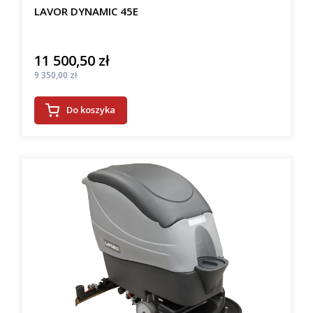
LAVOR DYNAMIC 45E
11 500,50 zł
Cena
Cena
9 350,00 zł
Do koszyka