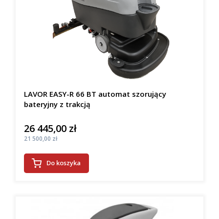
LAVOR EASY-R 66 BT automat szorujący
bateryjny z trakcją
26 445,00 zł
Cena
Cena
21 500,00 zł
Do koszyka