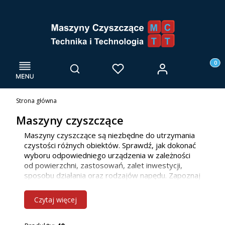
Menu
Otwórz wyszukiwarkę
Produk
Zaloguj się
Szukaj
Ulubione
Kosz
Strona główna
Maszyny czyszczące
Maszyny czyszczące są niezbędne do utrzymania
czystości różnych obiektów. Sprawdź, jak dokonać
wyboru odpowiedniego urządzenia w zależności
od powierzchni, zastosowań, zalet inwestycji,
sposobu działania oraz rodzajów napędu. Zapoznaj
się z naszą ofertą maszyn do mycia posadzek, już
teraz! Jako firma głównie działamy we Wrocławiu i
Czytaj więcej
innych miejscowościach w woj. dolnośląskim, ale
bez problemu dotrzemy również do klientów z