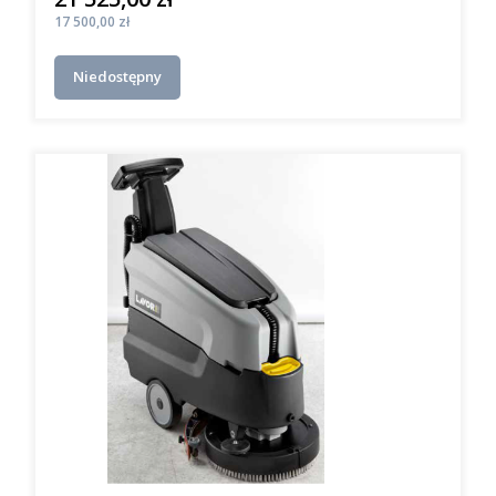
Cena
17 500,00 zł
Niedostępny