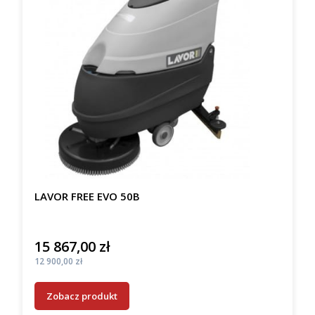
LAVOR FREE EVO 50B
15 867,00 zł
Cena
Cena
12 900,00 zł
Zobacz produkt