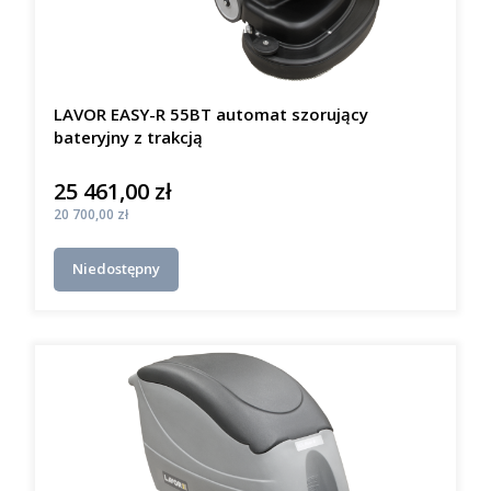
LAVOR EASY-R 55BT automat szorujący
bateryjny z trakcją
25 461,00 zł
Cena
Cena
20 700,00 zł
Niedostępny