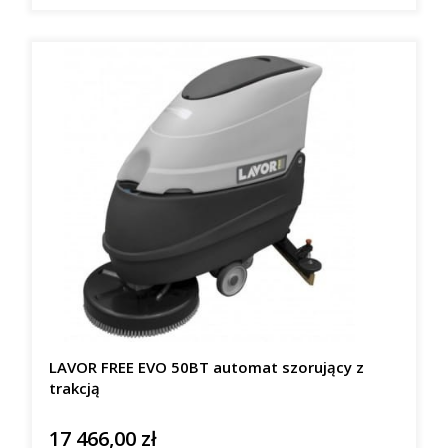
LAVOR FREE EVO 50BT automat szorujący z
trakcją
17 466,00 zł
Cena