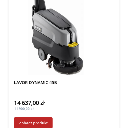
LAVOR DYNAMIC 45B
14 637,00 zł
Cena
Cena
11 900,00 zł
Zobacz produkt