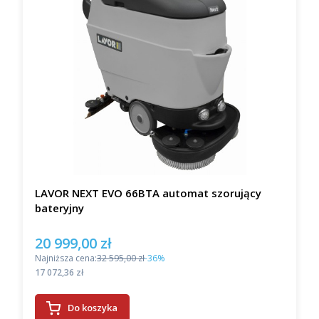
LAVOR NEXT EVO 66BTA automat szorujący
bateryjny
20 999,00 zł
Cena promocyjna
Najniższa cena:
32 595,00 zł
-36%
Cena
17 072,36 zł
Do koszyka