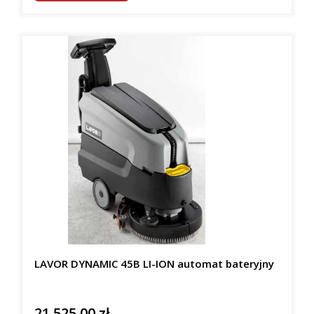
LAVOR DYNAMIC 45B LI-ION automat bateryjny
21 525,00 zł
Cena