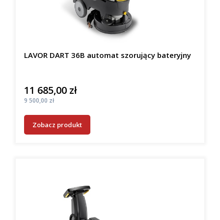
LAVOR DART 36B automat szorujący bateryjny
11 685,00 zł
Cena
Cena
9 500,00 zł
Zobacz produkt