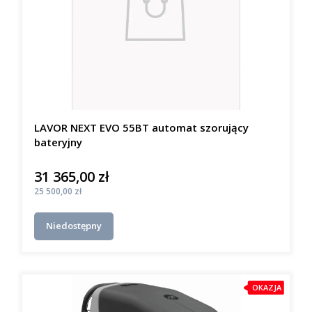
LAVOR NEXT EVO 55BT automat szorujący
bateryjny
31 365,00 zł
Cena
Cena
25 500,00 zł
Niedostępny
OKAZJA