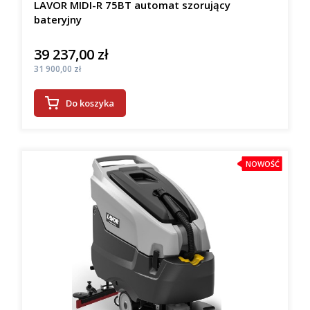
LAVOR MIDI-R 75BT automat szorujący
bateryjny
39 237,00 zł
Cena
Cena
31 900,00 zł
Do koszyka
NOWOŚĆ