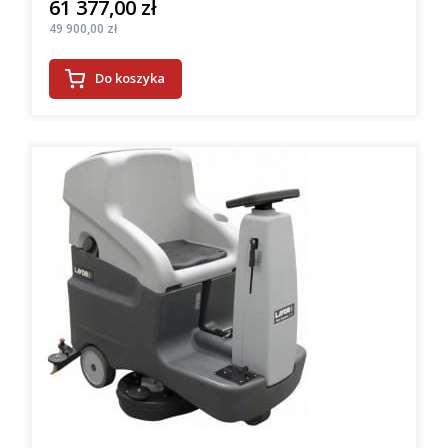
61 377,00 zł
Cena
Cena
49 900,00 zł
Do koszyka