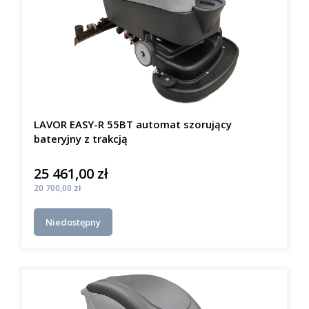
LAVOR EASY-R 55BT automat szorujący
bateryjny z trakcją
25 461,00 zł
Cena
Cena
20 700,00 zł
Niedostępny