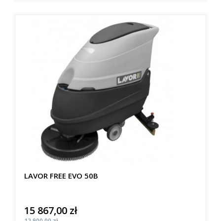
LAVOR FREE EVO 50B
15 867,00 zł
Cena
Cena
12 900,00 zł