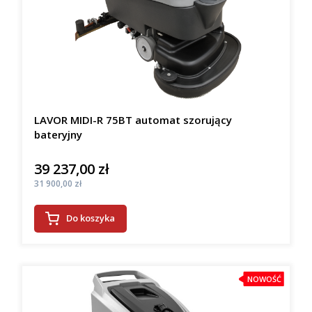
LAVOR MIDI-R 75BT automat szorujący
bateryjny
39 237,00 zł
Cena
Cena
31 900,00 zł
Do koszyka
NOWOŚĆ