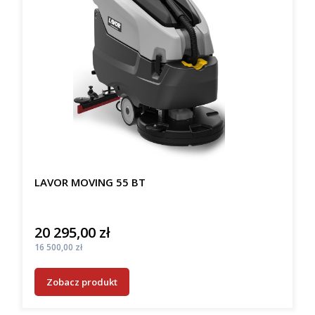
LAVOR MOVING 55 BT
20 295,00 zł
Cena
Cena
16 500,00 zł
Zobacz produkt