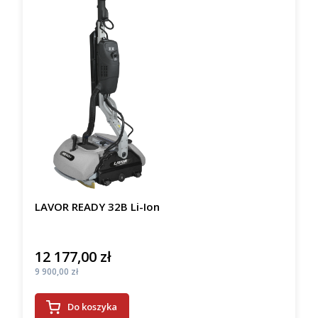
LAVOR READY 32B Li-Ion
12 177,00 zł
Cena
Cena
9 900,00 zł
Do koszyka