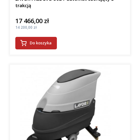
trakcją
17 466,00 zł
Cena
Cena
14 200,00 zł
Do koszyka