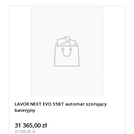
LAVOR NEXT EVO 55BT automat szorujący
bateryjny
31 365,00 zł
Cena
Cena
25 500,00 zł