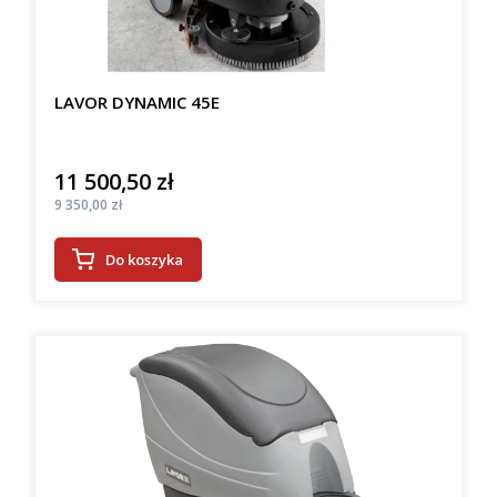
LAVOR DYNAMIC 45E
11 500,50 zł
Cena
Cena
9 350,00 zł
Do koszyka