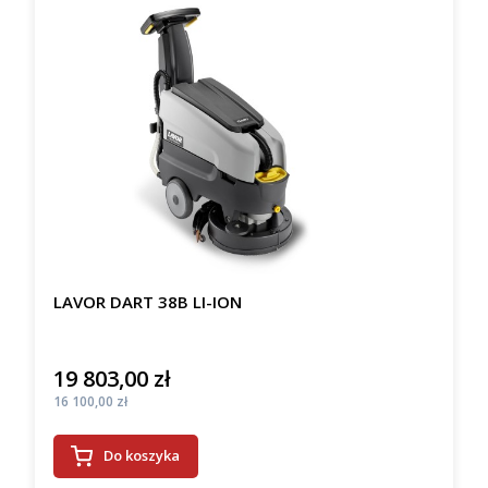
LAVOR DART 38B LI-ION
19 803,00 zł
Cena
Cena
16 100,00 zł
Do koszyka