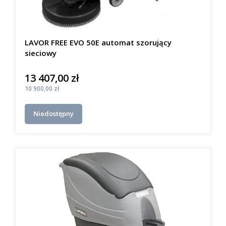
LAVOR FREE EVO 50E automat szorujący
sieciowy
13 407,00 zł
Cena
Cena
10 900,00 zł
Niedostępny