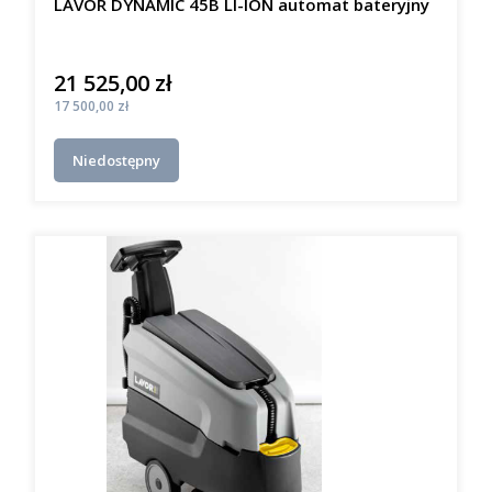
LAVOR DYNAMIC 45B LI-ION automat bateryjny
21 525,00 zł
Cena
Cena
17 500,00 zł
Niedostępny