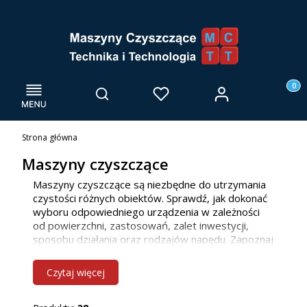
Menu
Otwórz wyszukiwarkę
Produk
Zaloguj się
Szukaj
Ulubione
Kosz
Strona główna
Maszyny czyszczące
Maszyny czyszczące są niezbędne do utrzymania
czystości różnych obiektów. Sprawdź, jak dokonać
wyboru odpowiedniego urządzenia w zależności
od powierzchni, zastosowań, zalet inwestycji,
sposobu działania oraz rodzajów napędu. Zapoznaj
się z naszą ofertą maszyn do mycia posadzek, już
teraz! Jako firma głównie działamy we Wrocławiu i
Czytaj więcej
innych miejscowościach w woj. dolnośląskim, ale
bez problemu dotrzemy również do klientów z