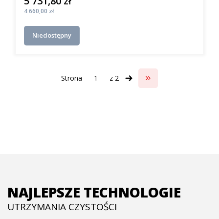
5 731,80 zł
Cena
Cena
4 660,00 zł
Niedostępny
Strona
z 2
Przejdź do ostatniej s
NAJLEPSZE TECHNOLOGIE
UTRZYMANIA CZYSTOŚCI