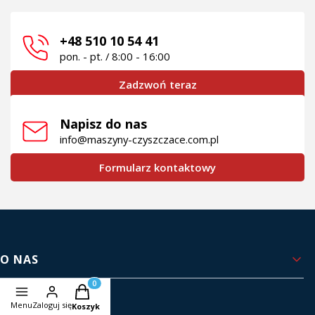
+48 510 10 54 41
pon. - pt. / 8:00 - 16:00
Zadzwoń teraz
Napisz do nas
info@maszyny-czyszczace.com.pl
Formularz kontaktowy
Linki w stopce
O NAS
Produkty w koszyku: 0. Zobacz szczegóły
Kontakt i dane firmy
Menu
Zaloguj się
Koszyk