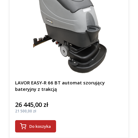
LAVOR EASY-R 66 BT automat szorujący
bateryjny z trakcją
26 445,00 zł
Cena
Cena
21 500,00 zł
Do koszyka