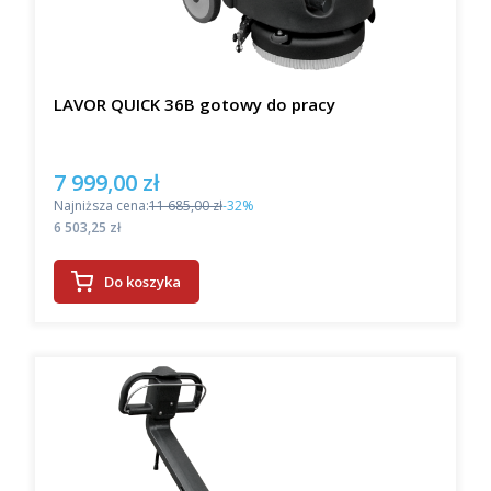
LAVOR QUICK 36B gotowy do pracy
7 999,00 zł
Cena promocyjna
Najniższa cena:
11 685,00 zł
-32%
Cena
6 503,25 zł
Do koszyka