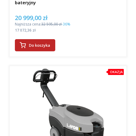
bateryjny
20 999,00 zł
Cena promocyjna
Najniższa cena:
32 595,00 zł
-36%
Cena
17 072,36 zł
Do koszyka
OKAZJA