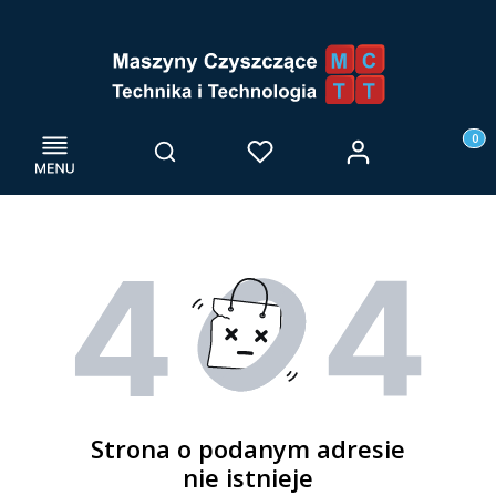
Menu
Otwórz wyszukiwarkę
Produk
Zaloguj się
Szukaj
Ulubione
Kosz
Strona o podanym adresie
nie istnieje