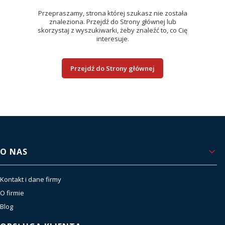
Przepraszamy, strona której szukasz nie została
znaleziona. Przejdź do Strony głównej lub
skorzystaj z wyszukiwarki, żeby znaleźć to, co Cię
interesuje.
Przejdź do Strony głównej
Linki w stopce
O NAS
Kontakt i dane firmy
O firmie
Blog