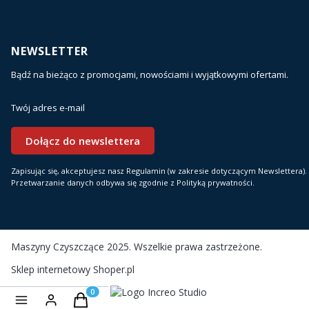
NEWSLETTER
Bądź na bieżąco z promocjami, nowościami i wyjątkowymi ofertami.
Twój adres e-mail
Dołącz do newslettera
Zapisując się, akceptujesz nasz Regulamin (w zakresie dotyczącym Newslettera).
Przetwarzanie danych odbywa się zgodnie z Polityką prywatności.
Maszyny Czyszczące 2025. Wszelkie prawa zastrzeżone.
Sklep internetowy
Shoper.pl
Realizacja i wsparcie:
Produkty w koszyku: 0. Zobacz szczegóły