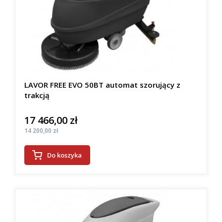
LAVOR FREE EVO 50BT automat szorujący z
trakcją
17 466,00 zł
Cena
Cena
14 200,00 zł
Do koszyka