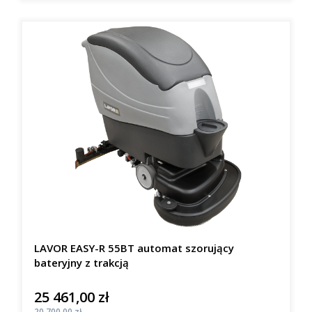
LAVOR EASY-R 55BT automat szorujący
bateryjny z trakcją
25 461,00 zł
Cena
Cena
20 700,00 zł