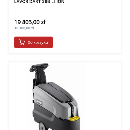
LAVOR DART 38B LI-ION
19 803,00 zł
Cena
Cena
16 100,00 zł
Do koszyka