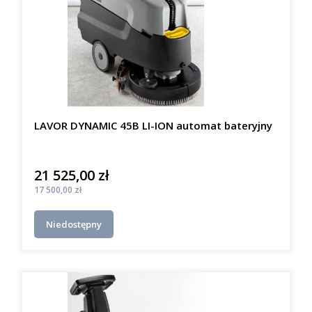
LAVOR DYNAMIC 45B LI-ION automat bateryjny
21 525,00 zł
Cena
Cena
17 500,00 zł
Niedostępny