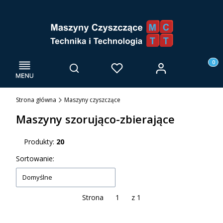
Menu
Otwórz wyszukiwarkę
Produk
Zaloguj się
Szukaj
Ulubione
Kosz
Strona główna
Maszyny czyszczące
Maszyny szorująco-zbierające
Produkty:
20
Lista produktów
Sortowanie:
Domyślne
Strona
z 1