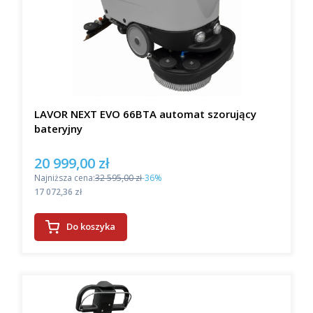
LAVOR NEXT EVO 66BTA automat szorujący
bateryjny
20 999,00 zł
Cena promocyjna
Najniższa cena:
32 595,00 zł
-36%
Cena
17 072,36 zł
Do koszyka