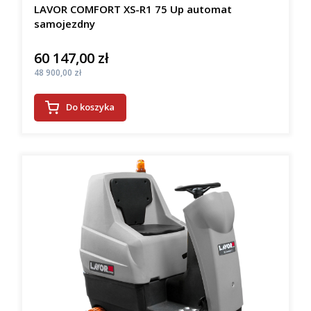
LAVOR COMFORT XS-R1 75 Up automat
samojezdny
60 147,00 zł
Cena
Cena
48 900,00 zł
Do koszyka