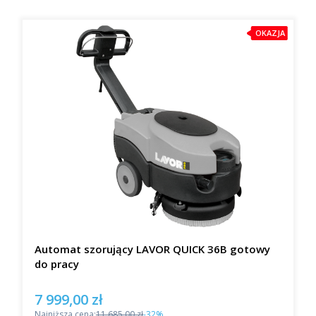
OKAZJA
Automat szorujący LAVOR QUICK 36B gotowy
do pracy
7 999,00 zł
Cena promocyjna
Najniższa cena:
11 685,00 zł
-32%