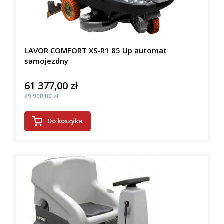
LAVOR COMFORT XS-R1 85 Up automat
samojezdny
61 377,00 zł
Cena
Cena
49 900,00 zł
Do koszyka