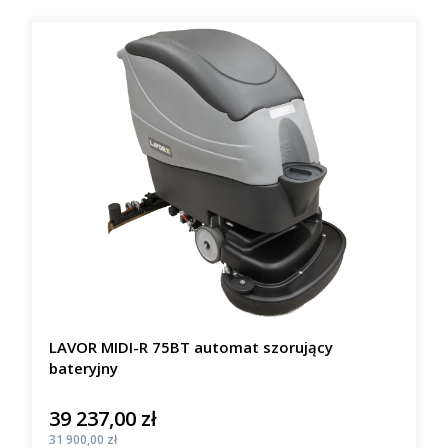
LAVOR MIDI-R 75BT automat szorujący
bateryjny
39 237,00 zł
Cena
Cena
31 900,00 zł