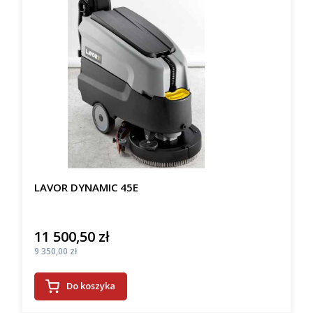
LAVOR DYNAMIC 45E
11 500,50 zł
Cena
Cena
9 350,00 zł
Do koszyka