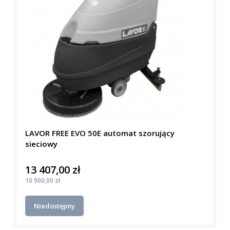
LAVOR FREE EVO 50E automat szorujący
sieciowy
13 407,00 zł
Cena
Cena
10 900,00 zł
Niedostępny