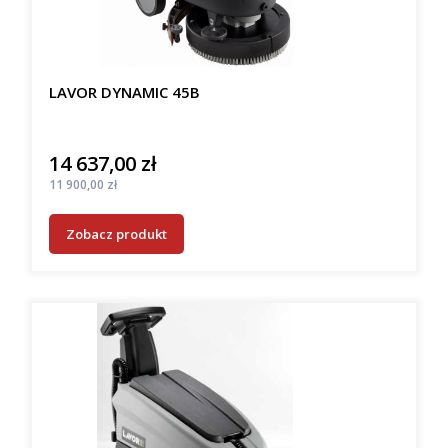
LAVOR DYNAMIC 45B
14 637,00 zł
Cena
Cena
11 900,00 zł
Zobacz produkt