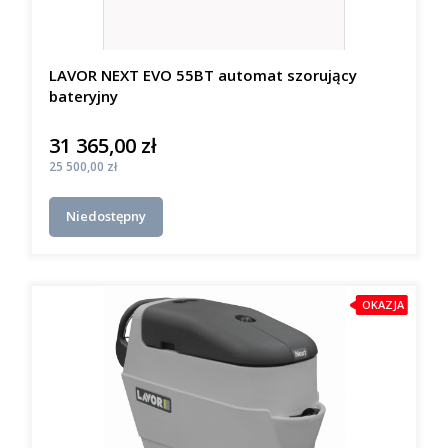
LAVOR NEXT EVO 55BT automat szorujący
bateryjny
31 365,00 zł
Cena
Cena
25 500,00 zł
Niedostępny
OKAZJA