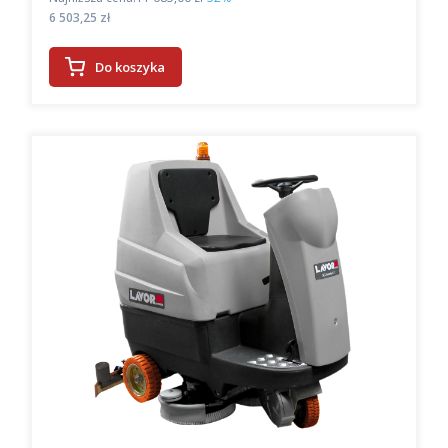
Cena
6 503,25 zł
Do koszyka