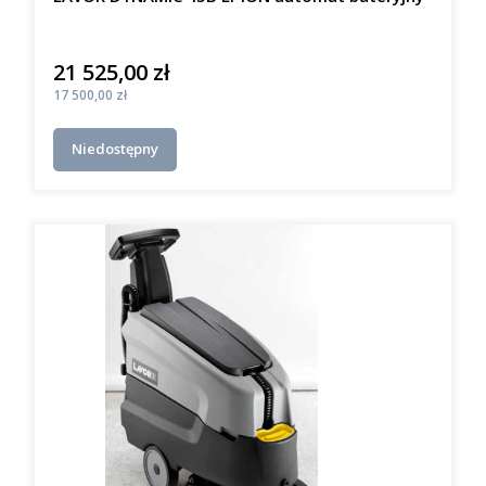
21 525,00 zł
Cena
Cena
17 500,00 zł
Niedostępny