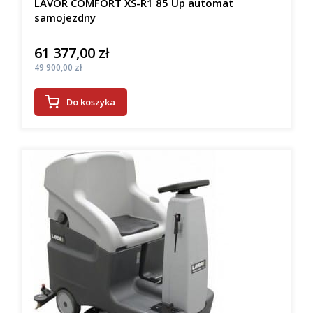
LAVOR COMFORT XS-R1 85 Up automat
samojezdny
61 377,00 zł
Cena
Cena
49 900,00 zł
Do koszyka