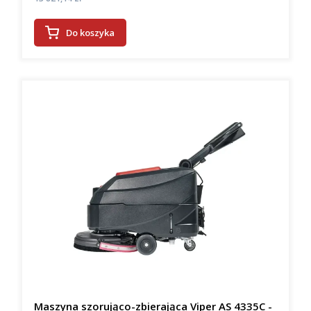
Do koszyka
Maszyna szorująco-zbierająca Viper AS 4335C -