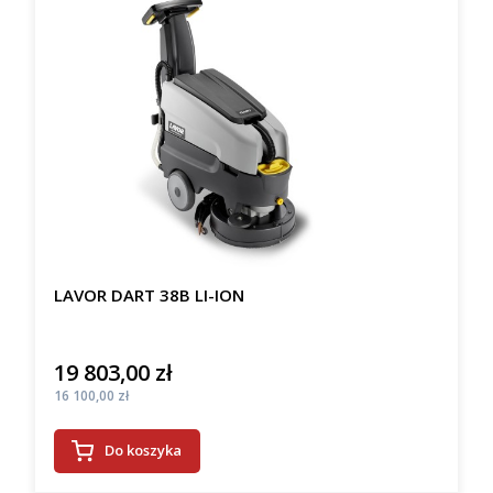
LAVOR DART 38B LI-ION
19 803,00 zł
Cena
Cena
16 100,00 zł
Do koszyka