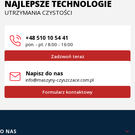
NAJLEPSZE TECHNOLOGIE
UTRZYMANIA CZYSTOŚCI
+48 510 10 54 41
pon. - pt. / 8:00 - 16:00
Zadzwoń teraz
Napisz do nas
info@maszyny-czyszczace.com.pl
Formularz kontaktowy
Linki w stopce
O NAS