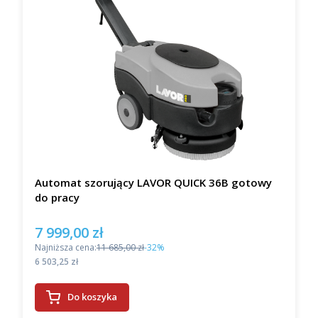
Automat szorujący LAVOR QUICK 36B gotowy
do pracy
7 999,00 zł
Cena promocyjna
Najniższa cena:
11 685,00 zł
-32%
Cena
6 503,25 zł
Do koszyka