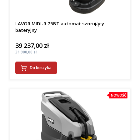
LAVOR MIDI-R 75BT automat szorujący
bateryjny
39 237,00 zł
Cena
Cena
31 900,00 zł
Do koszyka
NOWOŚĆ