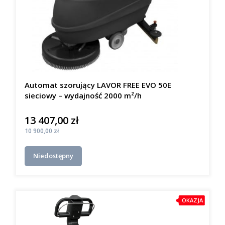
Automat szorujący LAVOR FREE EVO 50E
sieciowy – wydajność 2000 m²/h
13 407,00 zł
Cena
Cena
10 900,00 zł
Niedostępny
OKAZJA