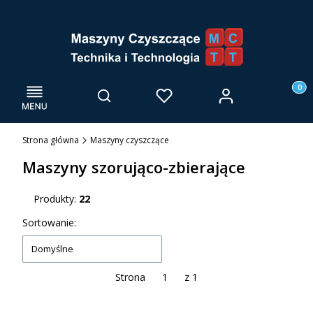
Menu
Otwórz wyszukiwarkę
Produk
Zaloguj się
Szukaj
Ulubione
Kosz
Strona główna
Maszyny czyszczące
Maszyny szorująco-zbierające
Produkty:
22
Lista produktów
Sortowanie:
Domyślne
Strona
z 1