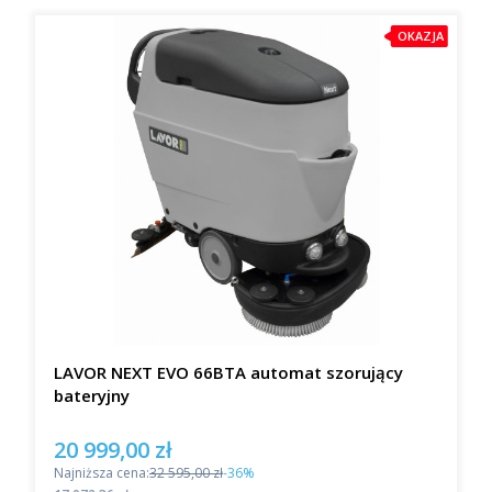
OKAZJA
LAVOR NEXT EVO 66BTA automat szorujący
bateryjny
20 999,00 zł
Cena promocyjna
Najniższa cena:
32 595,00 zł
-36%