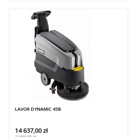
LAVOR DYNAMIC 45B
14 637,00 zł
Cena
Cena
11 900,00 zł