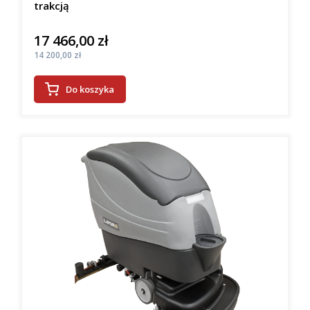
trakcją
17 466,00 zł
Cena
Cena
14 200,00 zł
Do koszyka