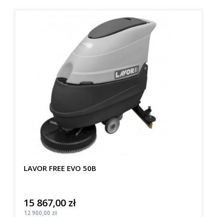
LAVOR FREE EVO 50B
15 867,00 zł
Cena
Cena
12 900,00 zł