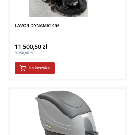
LAVOR DYNAMIC 45E
11 500,50 zł
Cena
Cena
9 350,00 zł
Do koszyka