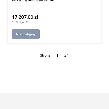
17 207,00 zł
Cena
Cena
13 989,43 zł
Niedostępny
Strona
z 1