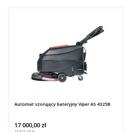
Automat szorujący bateryjny Viper AS 4325B
17 000,00 zł
Cena
Cena
13 821,14 zł