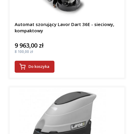
Automat szorujący Lavor Dart 36E - sieciowy,
kompaktowy
9 963,00 zł
Cena
Cena
8 100,00 zł
Do koszyka