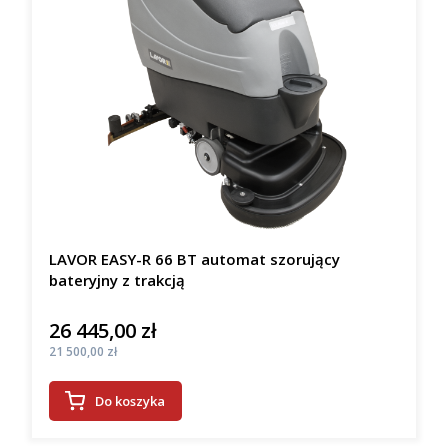
LAVOR EASY-R 66 BT automat szorujący
bateryjny z trakcją
26 445,00 zł
Cena
Cena
21 500,00 zł
Do koszyka