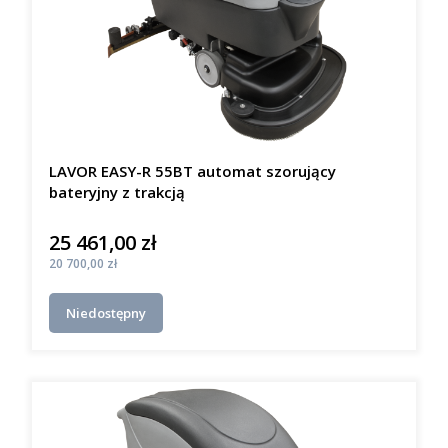
LAVOR EASY-R 55BT automat szorujący
bateryjny z trakcją
25 461,00 zł
Cena
Cena
20 700,00 zł
Niedostępny