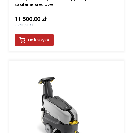
zasilanie sieciowe
11 500,00 zł
Cena
Cena
9 349,59 zł
Do koszyka