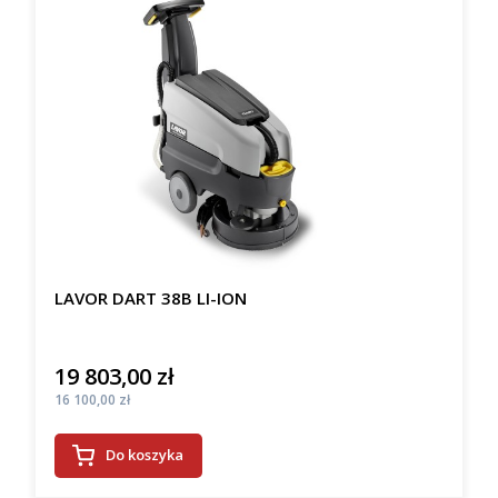
LAVOR DART 38B LI-ION
19 803,00 zł
Cena
Cena
16 100,00 zł
Do koszyka