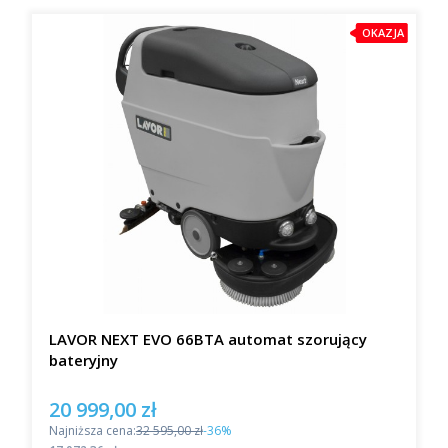
OKAZJA
LAVOR NEXT EVO 66BTA automat szorujący
bateryjny
20 999,00 zł
Cena promocyjna
Najniższa cena:
32 595,00 zł
-36%