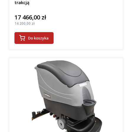
trakcją
17 466,00 zł
Cena
Cena
14 200,00 zł
Do koszyka