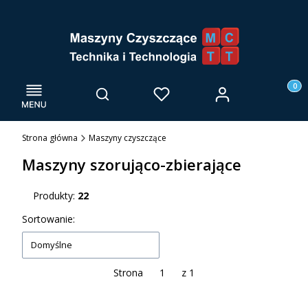
Menu
Otwórz wyszukiwarkę
Produk
Zaloguj się
Szukaj
Ulubione
Kosz
Strona główna
Maszyny czyszczące
Maszyny szorująco-zbierające
Produkty:
22
Lista produktów
Sortowanie:
Domyślne
Strona
z 1