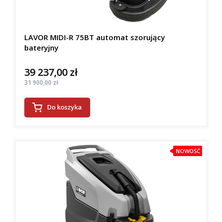
LAVOR MIDI-R 75BT automat szorujący
bateryjny
39 237,00 zł
Cena
Cena
31 900,00 zł
Do koszyka
NOWOŚĆ