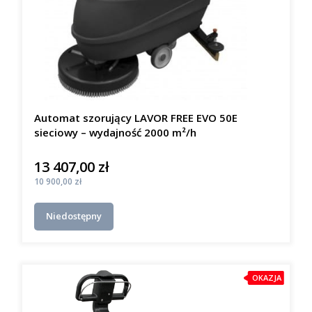
Automat szorujący LAVOR FREE EVO 50E
sieciowy – wydajność 2000 m²/h
13 407,00 zł
Cena
Cena
10 900,00 zł
Niedostępny
OKAZJA