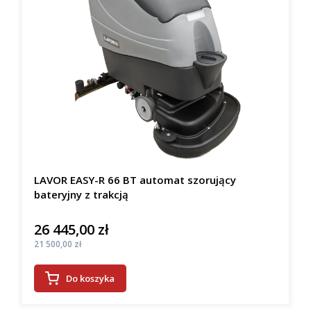
LAVOR EASY-R 66 BT automat szorujący
bateryjny z trakcją
26 445,00 zł
Cena
Cena
21 500,00 zł
Do koszyka