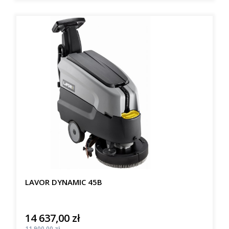
LAVOR DYNAMIC 45B
14 637,00 zł
Cena
Cena
11 900,00 zł