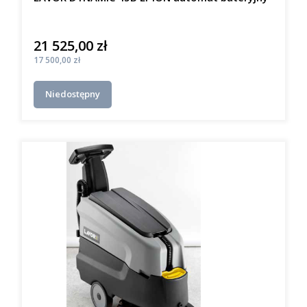
21 525,00 zł
Cena
Cena
17 500,00 zł
Niedostępny