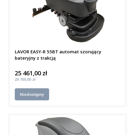
LAVOR EASY-R 55BT automat szorujący
bateryjny z trakcją
25 461,00 zł
Cena
Cena
20 700,00 zł
Niedostępny