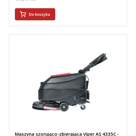
Do koszyka
Maszyna szorująco-zbierająca Viper AS 4335C -