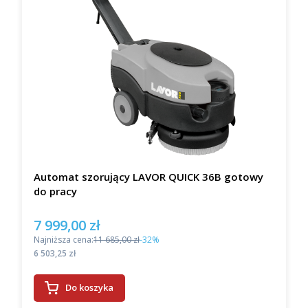
Automat szorujący LAVOR QUICK 36B gotowy
do pracy
7 999,00 zł
Cena promocyjna
Najniższa cena:
11 685,00 zł
-32%
Cena
6 503,25 zł
Do koszyka