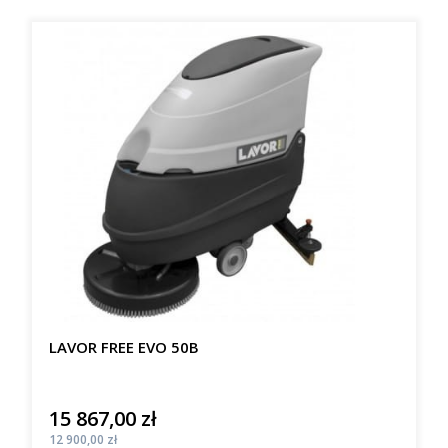
LAVOR FREE EVO 50B
15 867,00 zł
Cena
Cena
12 900,00 zł