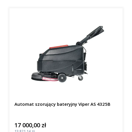
Automat szorujący bateryjny Viper AS 4325B
17 000,00 zł
Cena
Cena
13 821,14 zł