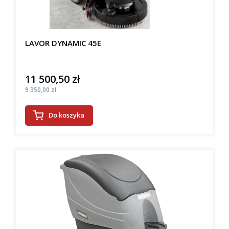
LAVOR DYNAMIC 45E
11 500,50 zł
Cena
Cena
9 350,00 zł
Do koszyka