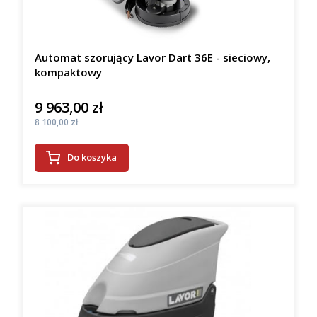
Automat szorujący Lavor Dart 36E - sieciowy,
kompaktowy
9 963,00 zł
Cena
Cena
8 100,00 zł
Do koszyka