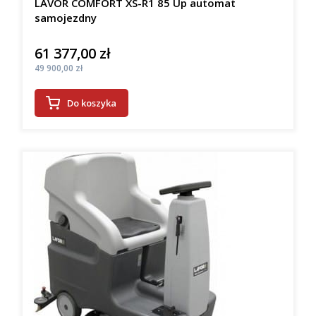
LAVOR COMFORT XS-R1 85 Up automat
samojezdny
61 377,00 zł
Cena
Cena
49 900,00 zł
Do koszyka