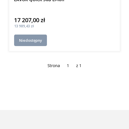
17 207,00 zł
Cena
Cena
13 989,43 zł
Niedostępny
Strona
z 1