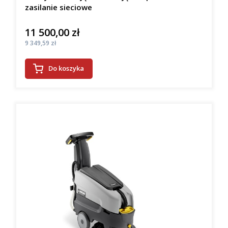
zasilanie sieciowe
11 500,00 zł
Cena
Cena
9 349,59 zł
Do koszyka