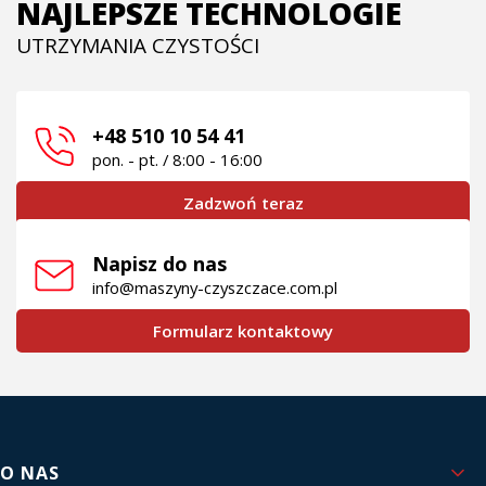
NAJLEPSZE TECHNOLOGIE
UTRZYMANIA CZYSTOŚCI
+48 510 10 54 41
pon. - pt. / 8:00 - 16:00
Zadzwoń teraz
Napisz do nas
info@maszyny-czyszczace.com.pl
Formularz kontaktowy
Linki w stopce
O NAS