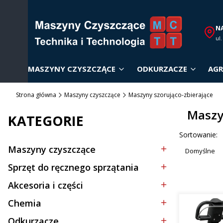
N
ul
MASZYNY CZYSZCZĄCE
ODKURZACZE
AGR
Strona główna
Maszyny czyszczące
Maszyny szorująco-zbierające
Maszy
KATEGORIE
Lista p
Sortowanie:
Maszyny czyszczące
Domyślne
Kategoria - Maszyny czyszczące
Sprzęt do ręcznego sprzątania
Kategoria - Sprzęt do ręcznego sprzątania
Akcesoria i części
Kategoria - Akcesoria i części
Chemia
Kategoria - Chemia
Odkurzacze