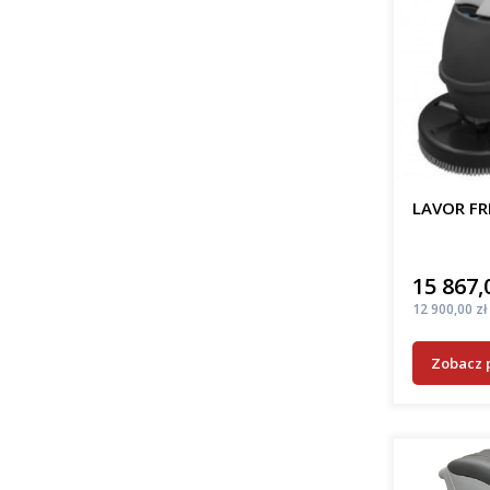
LAVOR FR
15 867,
Cena
Cena
12 900,00 zł
Zobacz 