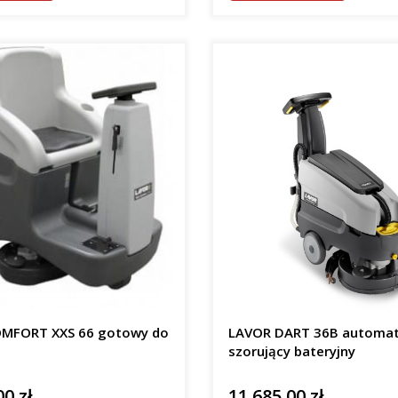
MFORT XXS 66 gotowy do
LAVOR DART 36B automa
szorujący bateryjny
00 zł
11 685,00 zł
Cena