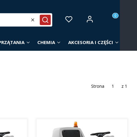
Produkty w ko
Zaloguj się
Ulubione
Koszyk
Wyczyść
Szukaj
PRZĄTANIA
CHEMIA
AKCESORIA I CZĘŚCI
Strona
z 1