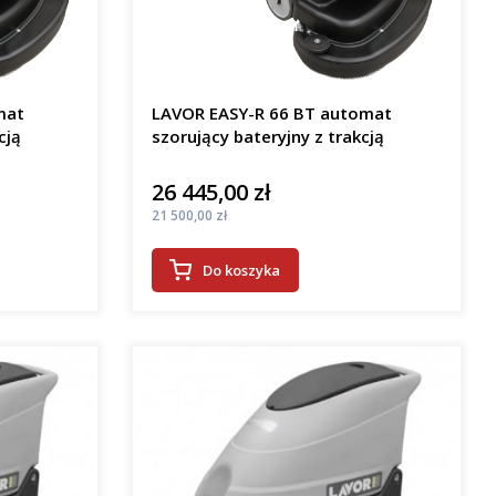
mat
LAVOR EASY-R 66 BT automat
cją
szorujący bateryjny z trakcją
26 445,00 zł
Cena
Cena
21 500,00 zł
Do koszyka