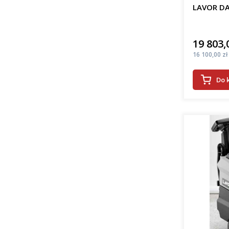
LAVOR DA
19 803,
Cena
Cena
16 100,00 zł
Do 