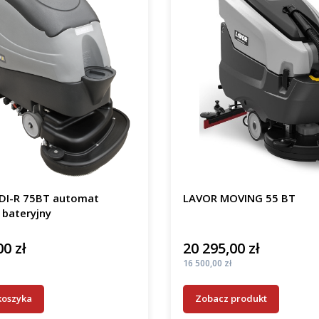
DI-R 75BT automat
LAVOR MOVING 55 BT
 bateryjny
00 zł
20 295,00 zł
Cena
Cena
16 500,00 zł
koszyka
Zobacz produkt