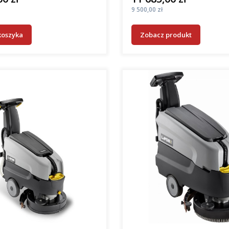
Cena
9 500,00 zł
koszyka
Zobacz produkt