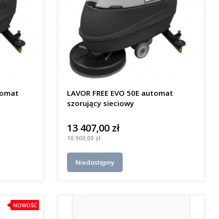
tomat
LAVOR FREE EVO 50E automat
szorujący sieciowy
13 407,00 zł
Cena
Cena
10 900,00 zł
Niedostępny
NOWOŚĆ