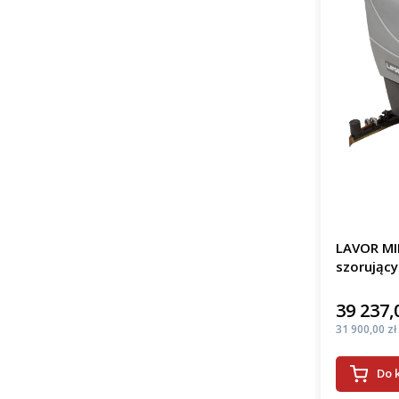
LAVOR MI
szorujący
39 237,
Cena
Cena
31 900,00 zł
Do 