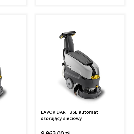
t
LAVOR DART 36E automat
szorujący sieciowy
9 963,00 zł
Cena