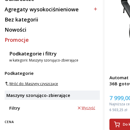
Kategoria - Odkurzacze
Agregaty wysokociśnieniowe
Kategoria - Agregaty wysokociśnieniowe
Bez kategorii
Kategoria - Bez kategorii
Nowości
Promocje
Podkategorie i filtry
w kategorii: Maszyny szorująco-zbierające
Podkategorie
Automat 
36B goto
Wróć do: Maszyny czyszczące
Maszyny szorująco-zbierające
7 999,00
Cena pro
Najniższa ce
Filtry
Wyczyść
Cena
6 503,25 zł
CENA
Do 