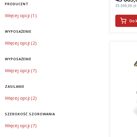
PRODUCENT
Cena
35 500,00 zł
Producent
Więcej opcji (1)
Do 
WYPOSAŻENIE
wyposażenie
Więcej opcji (2)
WYPOSAŻENIE
wyposażenie
Więcej opcji (7)
ZASILANIE
zasilanie
Więcej opcji (2)
SZEROKOŚĆ SZOROWANIA
szerokość szorowania
Więcej opcji (7)