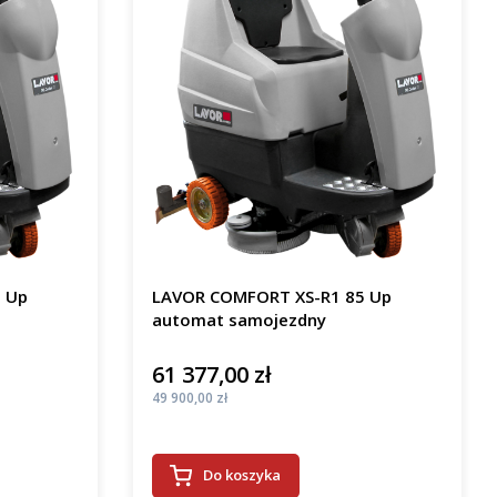
 Up
LAVOR COMFORT XS-R1 85 Up
automat samojezdny
61 377,00 zł
Cena
Cena
49 900,00 zł
Do koszyka