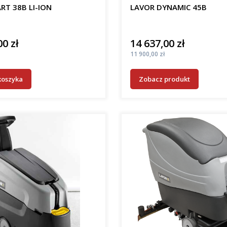
RT 38B LI-ION
LAVOR DYNAMIC 45B
00 zł
14 637,00 zł
Cena
Cena
11 900,00 zł
koszyka
Zobacz produkt