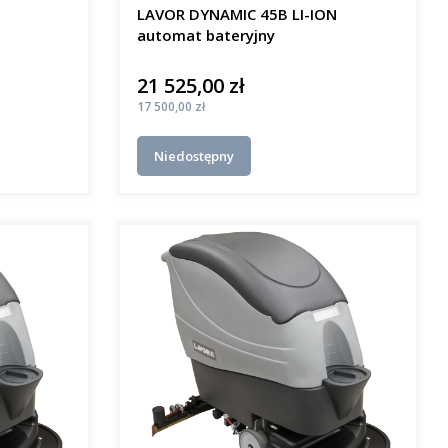
LAVOR DYNAMIC 45B LI-ION
automat bateryjny
21 525,00 zł
Cena
Cena
17 500,00 zł
Niedostępny