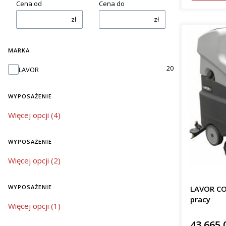
Cena od
Cena do
zł
zł
MARKA
Marka
20
LAVOR
WYPOSAŻENIE
wyposażenie
Więcej opcji (4)
WYPOSAŻENIE
wyposażenie
Więcej opcji (2)
WYPOSAŻENIE
LAVOR CO
pracy
wyposażenie
Więcej opcji (1)
43 665,
Cena