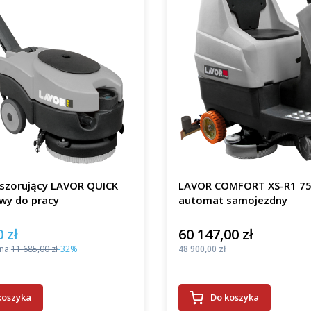
szorujący LAVOR QUICK
LAVOR COMFORT XS-R1 75
wy do pracy
automat samojezdny
 zł
60 147,00 zł
mocyjna
Cena
Cena
na:
11 685,00 zł
-32%
48 900,00 zł
koszyka
Do koszyka