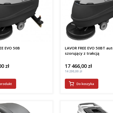
EE EVO 50B
LAVOR FREE EVO 50BT au
szorujący z trakcją
00 zł
17 466,00 zł
Cena
Cena
14 200,00 zł
produkt
Do koszyka