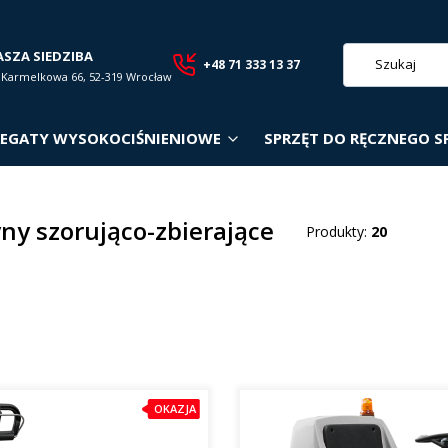
ASZA SIEDZIBA
+48 71 333 13 37
. Karmelkowa 66, 52-319 Wrocław
EGATY WYSOKOCIŚNIENIOWE
SPRZĘT DO RĘCZNEGO S
ny szorująco-zbierające
Produkty:
20
roduktów
OKAZJA