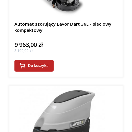
Automat szorujący Lavor Dart 36E - sieciowy,
kompaktowy
9 963,00 zł
Cena
Cena
8 100,00 zł
Do koszyka