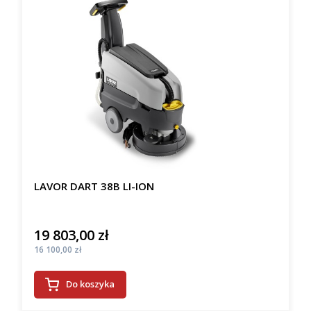
LAVOR DART 38B LI-ION
19 803,00 zł
Cena
Cena
16 100,00 zł
Do koszyka