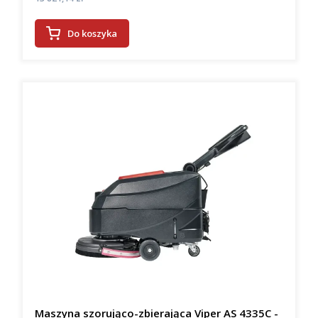
Do koszyka
Maszyna szorująco-zbierająca Viper AS 4335C -