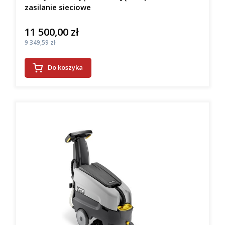
zasilanie sieciowe
11 500,00 zł
Cena
Cena
9 349,59 zł
Do koszyka