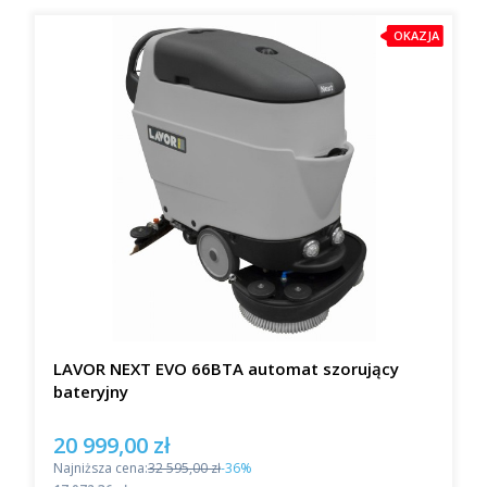
OKAZJA
LAVOR NEXT EVO 66BTA automat szorujący
bateryjny
20 999,00 zł
Cena promocyjna
Najniższa cena:
32 595,00 zł
-36%