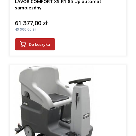
LAVOR COMFORT XS-R1 85 Up automat
samojezdny
61 377,00 zł
Cena
Cena
49 900,00 zł
Do koszyka