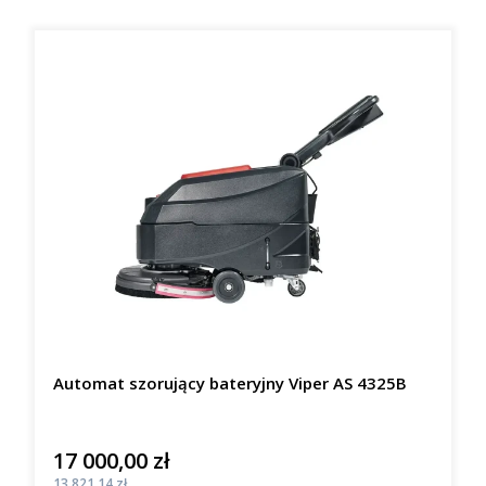
Automat szorujący bateryjny Viper AS 4325B
17 000,00 zł
Cena
Cena
13 821,14 zł