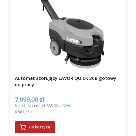
Automat szorujący LAVOR QUICK 36B gotowy
do pracy
7 999,00 zł
Cena promocyjna
Najniższa cena:
11 685,00 zł
-32%
Cena
6 503,25 zł
Do koszyka