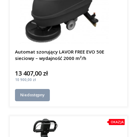
Automat szorujący LAVOR FREE EVO 50E
sieciowy – wydajność 2000 m²/h
13 407,00 zł
Cena
Cena
10 900,00 zł
Niedostępny
OKAZJA