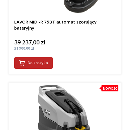
LAVOR MIDI-R 75BT automat szorujący
bateryjny
39 237,00 zł
Cena
Cena
31 900,00 zł
Do koszyka
NOWOŚĆ