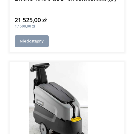
21 525,00 zł
Cena
Cena
17 500,00 zł
Niedostępny