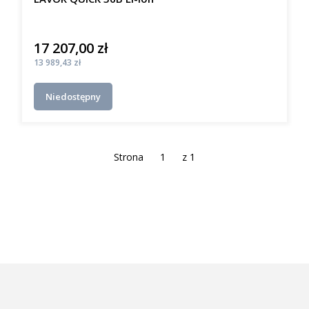
17 207,00 zł
Cena
Cena
13 989,43 zł
Niedostępny
Strona
z 1