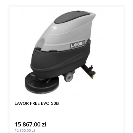
LAVOR FREE EVO 50B
15 867,00 zł
Cena
Cena
12 900,00 zł