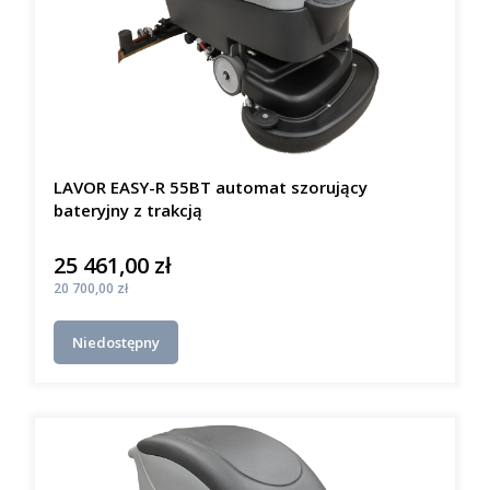
LAVOR EASY-R 55BT automat szorujący
bateryjny z trakcją
25 461,00 zł
Cena
Cena
20 700,00 zł
Niedostępny