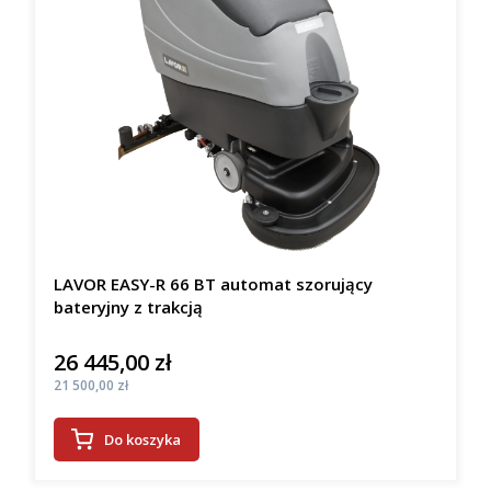
LAVOR EASY-R 66 BT automat szorujący
bateryjny z trakcją
26 445,00 zł
Cena
Cena
21 500,00 zł
Do koszyka