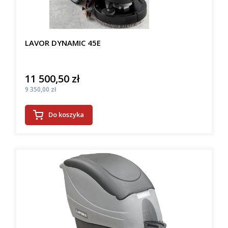
LAVOR DYNAMIC 45E
11 500,50 zł
Cena
Cena
9 350,00 zł
Do koszyka