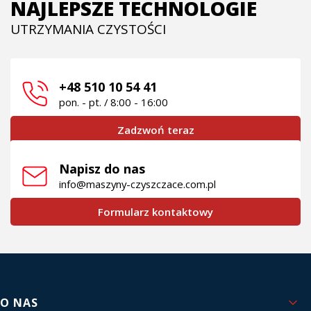
NAJLEPSZE TECHNOLOGIE
UTRZYMANIA CZYSTOŚCI
+48 510 10 54 41
pon. - pt. / 8:00 - 16:00
Zadzwoń teraz
Napisz do nas
info@maszyny-czyszczace.com.pl
Formularz kontaktowy
Linki w stopce
O NAS