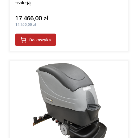
trakcją
17 466,00 zł
Cena
Cena
14 200,00 zł
Do koszyka