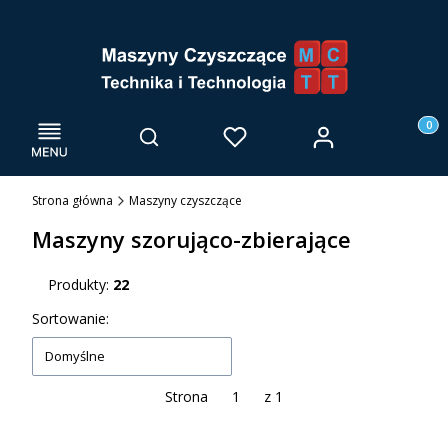
Menu
Otwórz wyszukiwarkę
Produk
Zaloguj się
Szukaj
Ulubione
Kosz
Strona główna
Maszyny czyszczące
Maszyny szorująco-zbierające
Produkty:
22
Lista produktów
Sortowanie:
Domyślne
Strona
z 1