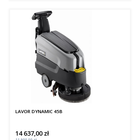
LAVOR DYNAMIC 45B
14 637,00 zł
Cena
Cena
11 900,00 zł